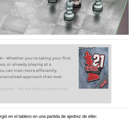
Whether you’re taking your first
ss, or already playing at a
ou can train more efficiently,
personalised approach than ever
engine – it’s a training revolution!
t steps into the world of club chess,
ent level: with FRITZ, you can train
 and with a more personalised
ió en el tablero en una partida de ajedrez de elite: