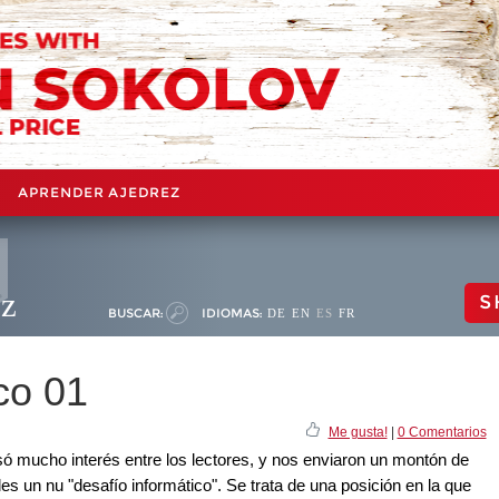
APRENDER AJEDREZ
ez
S
BUSCAR:
IDIOMAS:
DE
EN
ES
FR
co 01
Me gusta!
|
0 Comentarios
ó mucho interés entre los lectores, y nos enviaron un montón de
s un nu "desafío informático". Se trata de una posición en la que