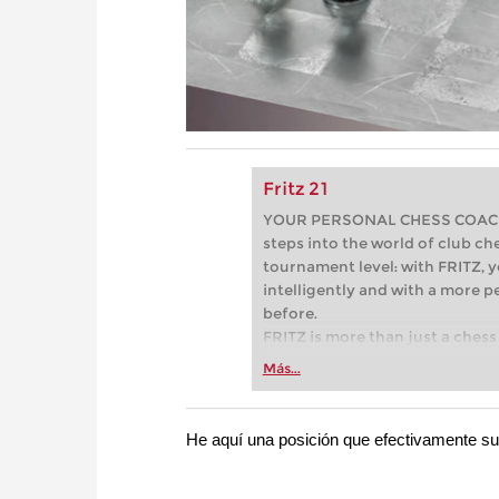
Fritz 21
YOUR PERSONAL CHESS COACH - 
steps into the world of club che
tournament level: with FRITZ, y
intelligently and with a more 
before.
FRITZ is more than just a chess 
Whether you’re taking your firs
Más...
or already playing at a tournam
more efficiently, intelligently
approach than ever before.
He aquí una posición que efectivamente surg