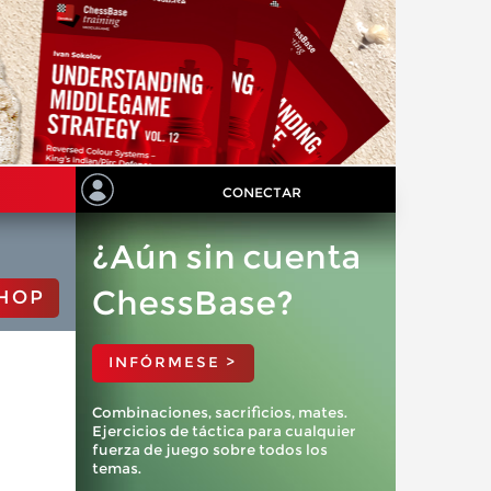
CONECTAR
¿Aún sin cuenta
ChessBase?
HOP
INFÓRMESE >
Combinaciones, sacrificios, mates.
Ejercicios de táctica para cualquier
fuerza de juego sobre todos los
temas.