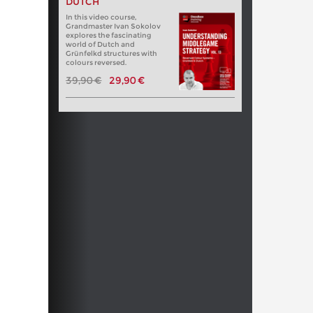
DUTCH
In this video course,
Grandmaster Ivan Sokolov
explores the fascinating
world of Dutch and
Grünfelkd structures with
colours reversed.
39,90 €
29,90 €