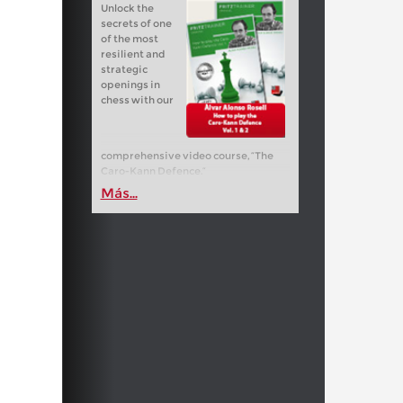
Unlock the
secrets of one
of the most
resilient and
strategic
openings in
chess with our
comprehensive video course, “The
Caro-Kann Defence.”
Más...