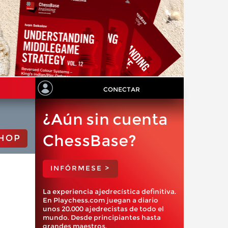
CONECTAR
¿Aún sin cuenta
ChessBase?
HOP
INFÓRMESE >
La experiencia ajedrecística definitiva.
En Playchess.com juegan a diario
unos 20.000 ajedrecistas de todo el
mundo. Desde principiantes hasta
grandes maestros.