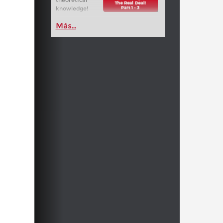
knowledge!
Más...