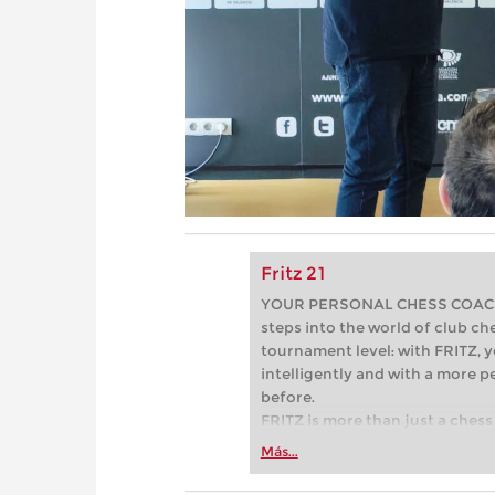
Fritz 21
YOUR PERSONAL CHESS COACH - 
steps into the world of club che
tournament level: with FRITZ, y
intelligently and with a more 
before.
FRITZ is more than just a chess 
Whether you’re taking your firs
Más...
or already playing at a tournam
more efficiently, intelligently