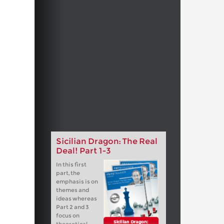
Sicilian Dragon: The Real
Deal! Part 1-3
In this first
part, the
emphasis is on
themes and
ideas whereas
Part 2 and 3
focus on
theoretical