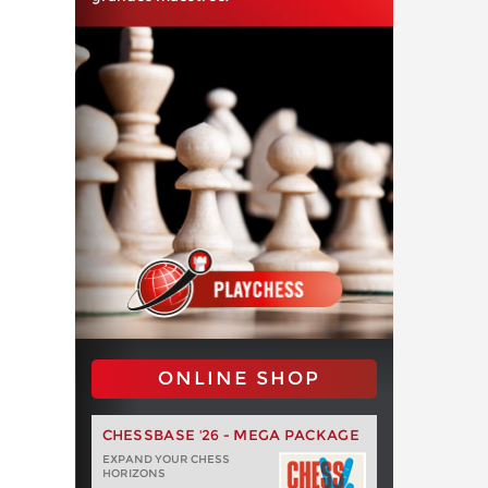
ONLINE SHOP
CHESSBASE '26 - MEGA PACKAGE
EXPAND YOUR CHESS
HORIZONS