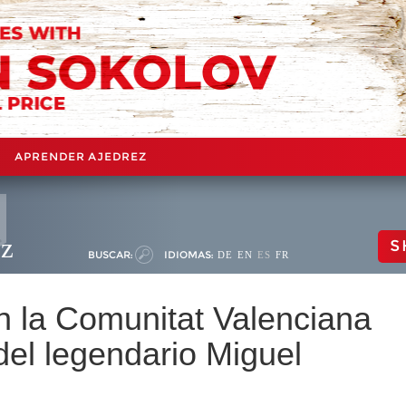
APRENDER AJEDREZ
ez
S
BUSCAR:
IDIOMAS:
DE
EN
ES
FR
n la Comunitat Valenciana
del legendario Miguel