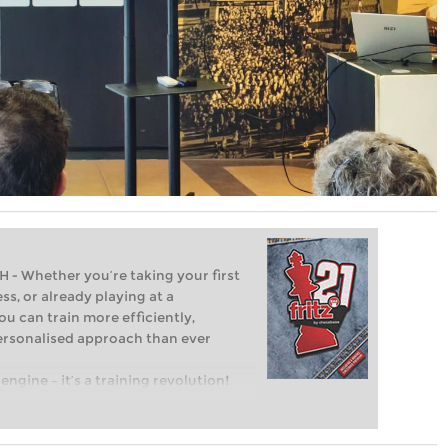
Whether you’re taking your first
ss, or already playing at a
ou can train more efficiently,
personalised approach than ever
engine – it’s a training revolution!
t steps into the world of club chess,
ent level: with FRITZ, you can train
 and with a more personalised