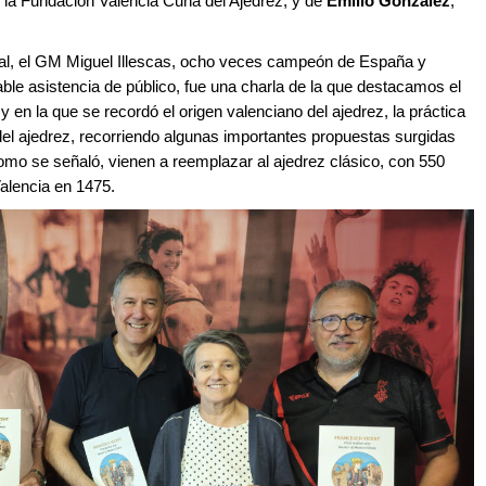
e la Fundación Valencia Cuna del Ajedrez, y de
Emilio González
,
cial, el GM Miguel Illescas, ocho veces campeón de España y
able asistencia de público, fue una charla de la que destacamos el
, y en la que se recordó el origen valenciano del ajedrez, la práctica
 del ajedrez, recorriendo algunas importantes propuestas surgidas
omo se señaló, vienen a reemplazar al ajedrez clásico, con 550
Valencia en 1475.