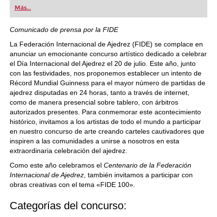
first steps into the world of club chess, or already
Más...
playing at a tournament level: with FRITZ, you can
train more efficiently, intelligently and with a
more personalised approach than ever before.
Comunicado de prensa por la FIDE
La Federación Internacional de Ajedrez (FIDE) se complace en
anunciar un emocionante concurso artístico dedicado a celebrar
el Día Internacional del Ajedrez el 20 de julio. Este año, junto
con las festividades, nos proponemos establecer un intento de
Récord Mundial Guinness para el mayor número de partidas de
ajedrez disputadas en 24 horas, tanto a través de internet,
como de manera presencial sobre tablero, con árbitros
autorizados presentes. Para conmemorar este acontecimiento
histórico, invitamos a los artistas de todo el mundo a participar
en nuestro concurso de arte creando carteles cautivadores que
inspiren a las comunidades a unirse a nosotros en esta
extraordinaria celebración del ajedrez.
Como este año celebramos el
Centenario de la Federación
Internacional de Ajedrez
, también invitamos a participar con
obras creativas con el tema «FIDE 100».
Categorías del concurso: