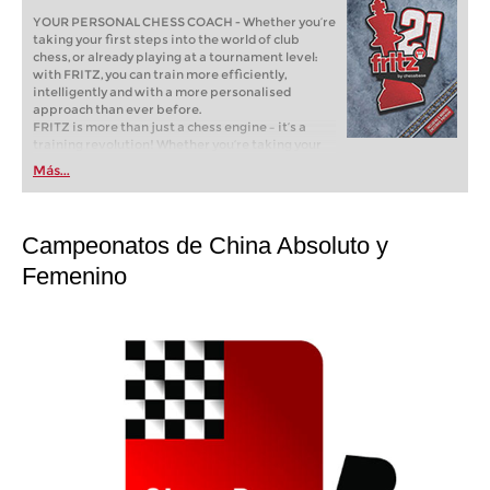
YOUR PERSONAL CHESS COACH - Whether you’re
taking your first steps into the world of club
chess, or already playing at a tournament level:
with FRITZ, you can train more efficiently,
intelligently and with a more personalised
approach than ever before.
FRITZ is more than just a chess engine – it’s a
training revolution! Whether you’re taking your
first steps into the world of club chess, or already
Más...
playing at a tournament level: with FRITZ, you can
train more efficiently, intelligently and with a
more personalised approach than ever before.
Campeonatos de China Absoluto y
Femenino