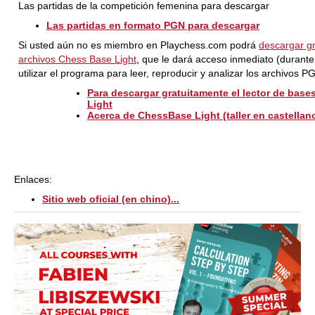
Las partidas de la competición femenina para descargar
Las partidas en formato PGN para descargar
Si usted aún no es miembro en Playchess.com podrá
descargar gr
archivos Chess Base Light
, que le dará acceso inmediato (durant
utilizar el programa para leer, reproducir y analizar los archivos 
Para descargar gratuitamente el lector de bas
Light
Acerca de ChessBase Light (taller en castellan
Enlaces:
Sitio web oficial (en chino)...