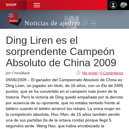
SHOP
TOGGLE
NAVIGATION
Noticias de ajedrez
Ding Liren es el
sorprendente Campeón
Absoluto de China 2009
por ChessBase
Me gusta!
|
0 Comentarios
09/06/2009 – El ganador del Campeonato Absoluto de China es
Ding Liren, un jugador sin título, de 16 años, con un Elo de 2485
puntos, que se ha convertido en el campeón más joven de la
historia. Pero la victoria de Ding quedó empañada por la derrota
por ausencia de su oponente, que no estaba sentado frente al
tablero cuando el árbitro arrancó los relojes. La única mujer en
la competición absoluta, Hou Yifan, de 15 años también perdió
una de sus partidas (la de la octava ronda) porque llegó 5
segundos tarde. Wang Hao, que había encabezado la