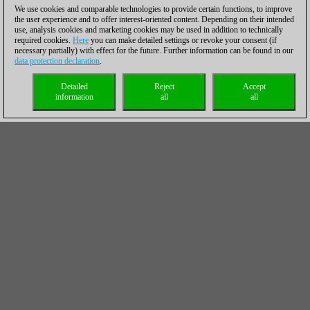
We use cookies and comparable technologies to provide certain functions, to improve
the user experience and to offer interest-oriented content. Depending on their intended
use, analysis cookies and marketing cookies may be used in addition to technically
required cookies.
Here
you can make detailed settings or revoke your consent (if
necessary partially) with effect for the future. Further information can be found in our
data protection declaration
.
Detailed
Reject
Accept
information
all
all