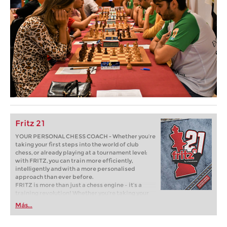
Fritz 21
YOUR PERSONAL CHESS COACH - Whether you’re
taking your first steps into the world of club
chess, or already playing at a tournament level:
with FRITZ, you can train more efficiently,
intelligently and with a more personalised
approach than ever before.
FRITZ is more than just a chess engine – it’s a
training revolution! Whether you’re taking your
first steps into the world of club chess, or already
Más...
playing at a tournament level: with FRITZ, you can
train more efficiently, intelligently and with a
more personalised approach than ever before.