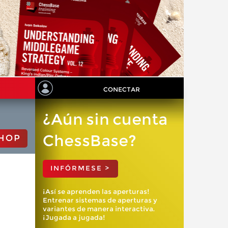
CONECTAR
¿Aún sin cuenta
ChessBase?
HOP
INFÓRMESE >
¡Así se aprenden las aperturas!
Entrenar sistemas de aperturas y
variantes de manera interactiva.
¡Jugada a jugada!