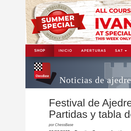
INICIO
APERTURAS
SAT
SHOP
Noticias de ajedr
Festival de Ajedre
Partidas y tabla 
por ChessBase