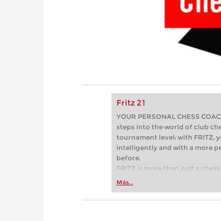
Fritz 21
YOUR PERSONAL CHESS COACH - 
steps into the world of club che
tournament level: with FRITZ, y
intelligently and with a more 
before.
FRITZ is more than just a chess 
Whether you’re taking your firs
Más...
or already playing at a tournam
more efficiently, intelligently
approach than ever before.