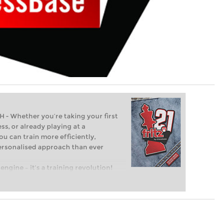
Whether you’re taking your first
ss, or already playing at a
ou can train more efficiently,
personalised approach than ever
engine – it’s a training revolution!
t steps into the world of club chess,
ent level: with FRITZ, you can train
 and with a more personalised