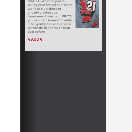
COACH - Whether you’re
taking your first steps into the
world of club chess, or
already playing at a
tournament level: with FRITZ,
you can train more efficiently,
intelligently and with a more
personalised approach than
ever before.
49,90 €