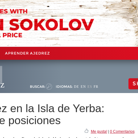
APRENDER AJEDREZ
ez
S
BUSCAR:
IDIOMAS:
DE
EN
ES
FR
z en la Isla de Yerba:
de posiciones
Me gusta!
|
0 Comentarios