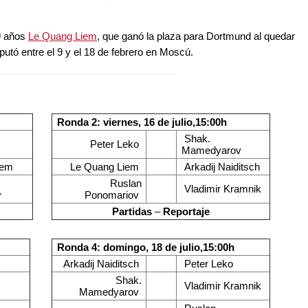
19 años
Le Quang Liem
, que ganó la plaza para Dortmund al quedar
sputó entre el 9 y el 18 de febrero en Moscú.
Ronda 2: viernes, 16 de julio,15:00h
Shak.
Peter Leko
Mamedyarov
iem
Le Quang Liem
Arkadij Naiditsch
Ruslan
Vladimir Kramnik
v
Ponomariov
Partidas
–
Reportaje
Ronda 4: domingo, 18 de julio,15:00h
Arkadij Naiditsch
Peter Leko
Shak.
Vladimir Kramnik
Mamedyarov