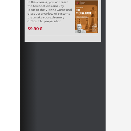
In this course, you will learn
the foundations and key
ideas of the Vienna Game and
discover a variety of systems
that make you extremely
difficult to prepare for.
39,90 €