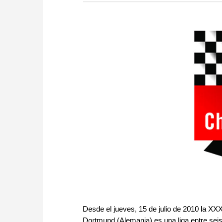
more efficiently, intelligently
approach than ever before.
Desde el jueves, 15 de julio de 2010 la XXX
Dortmund (Alemania) es una liga entre seis