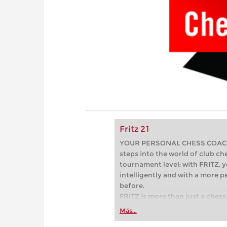
Fritz 21
YOUR PERSONAL CHESS COACH - 
steps into the world of club che
tournament level: with FRITZ, y
intelligently and with a more 
before.
FRITZ is more than just a chess 
Whether you’re taking your firs
Más...
or already playing at a tournam