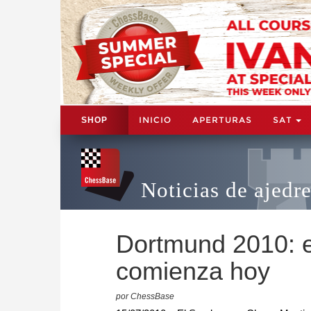
INICIO
APERTURAS
SAT
SHOP
Noticias de ajedr
Dortmund 2010: e
comienza hoy
por ChessBase