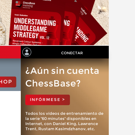
CONECTAR
¿Aún sin cuenta
ChessBase?
HOP
INFÓRMESE >
Todos los vídeos de entrenamiento de
la serie "60 minutes" disponibles en
Internet, con Daniel King, Lawrence
Trent, Rustam Kasimdzhanov, etc.