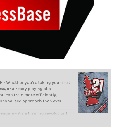
Whether you’re taking your first
ss, or already playing at a
ou can train more efficiently,
personalised approach than ever
engine – it’s a training revolution!
t steps into the world of club chess,
ent level: with FRITZ, you can train