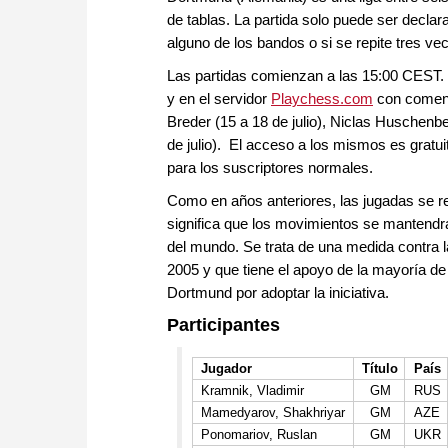
de tablas. La partida solo puede ser declara
alguno de los bandos o si se repite tres vec
Las partidas comienzan a las 15:00 CEST. Se 
y en el servidor
Playchess.com
con comenta
Breder (15 a 18 de julio), Niclas Huschenbe
de julio). El acceso a los mismos es grat
para los suscriptores normales.
Como en años anteriores, las jugadas se re
significa que los movimientos se mantendrá
del mundo. Se trata de una medida contra 
2005 y que tiene el apoyo de la mayoría de
Dortmund por adoptar la iniciativa.
Participantes
Jugador
Título
País
Kramnik, Vladimir
GM
RUS
Mamedyarov, Shakhriyar
GM
AZE
Ponomariov, Ruslan
GM
UKR