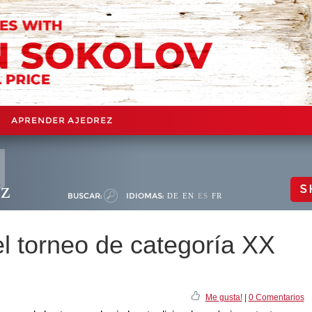
APRENDER AJEDREZ
ez
S
BUSCAR:
IDIOMAS:
DE
EN
ES
FR
l torneo de categoría XX
Me gusta!
|
0 Comentarios