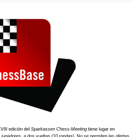
 and with a more personalised
VIII edición del
Sparkassen Chess-Meeting
tiene lugar en
 jugadores, a dos vueltas (10 rondas). No se permiten las ofertas