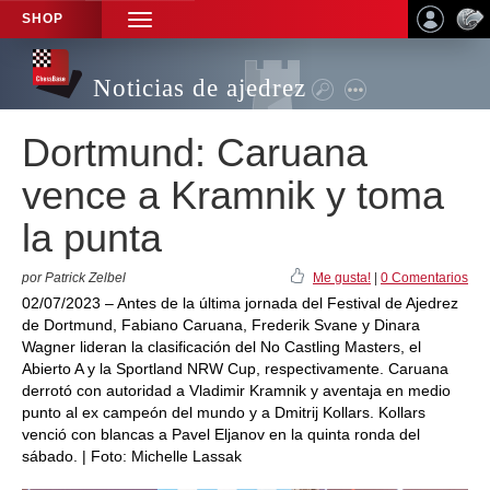
SHOP
TOGGLE
NAVIGATION
Noticias de ajedrez
Dortmund: Caruana
vence a Kramnik y toma
la punta
por Patrick Zelbel
Me gusta!
|
0 Comentarios
02/07/2023 – Antes de la última jornada del Festival de Ajedrez
de Dortmund, Fabiano Caruana, Frederik Svane y Dinara
Wagner lideran la clasificación del No Castling Masters, el
Abierto A y la Sportland NRW Cup, respectivamente. Caruana
derrotó con autoridad a Vladimir Kramnik y aventaja en medio
punto al ex campeón del mundo y a Dmitrij Kollars. Kollars
venció con blancas a Pavel Eljanov en la quinta ronda del
sábado. | Foto: Michelle Lassak