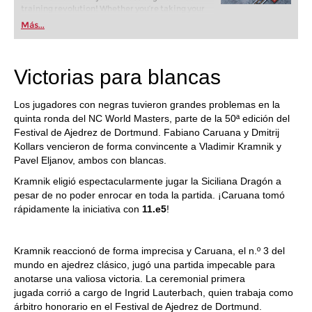
training revolution! Whether you’re taking your
first steps into the world of club chess, or already
Más...
playing at a tournament level: with FRITZ, you can
train more efficiently, intelligently and with a
more personalised approach than ever before.
Victorias para blancas
Los jugadores con negras tuvieron grandes problemas en la
quinta ronda del NC World Masters, parte de la 50ª edición del
Festival de Ajedrez de Dortmund. Fabiano Caruana y Dmitrij
Kollars vencieron de forma convincente a Vladimir Kramnik y
Pavel Eljanov, ambos con blancas.
Kramnik eligió espectacularmente jugar la Siciliana Dragón a
pesar de no poder enrocar en toda la partida. ¡Caruana tomó
rápidamente la iniciativa con
11.e5
!
Kramnik reaccionó de forma imprecisa y Caruana, el n.º 3 del
mundo en ajedrez clásico, jugó una partida impecable para
anotarse una valiosa victoria. La ceremonial primera
jugada corrió a cargo de Ingrid Lauterbach, quien trabaja como
árbitro honorario en el Festival de Ajedrez de Dortmund.