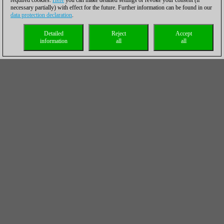
required cookies.
Here
you can make detailed settings or revoke your consent (if
necessary partially) with effect for the future. Further information can be found in our
data protection declaration
.
Detailed
Reject
Accept
information
all
all