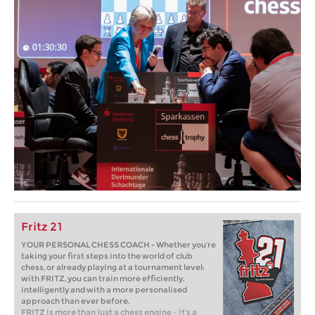
Fritz 21
YOUR PERSONAL CHESS COACH - Whether you’re
taking your first steps into the world of club
chess, or already playing at a tournament level:
with FRITZ, you can train more efficiently,
intelligently and with a more personalised
approach than ever before.
FRITZ is more than just a chess engine – it’s a