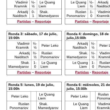
Vladimir
½-
Le Quang
Le Quang
½-
Arkadij
Kramnik
½
Liem
Liem
½
Naiditsc
Arkadij
0-
Shak.
Ruslan
1-
Vladimi
Naiditsch
1
Mamedyarov
Ponomariov
0
Kramnik
Partidas
–
Reportaje
Partidas
–
Reportaje
Ronda 3: sábado, 17 de julio,
Ronda 4: domingo, 18 de
15:00h
julio,15:00h
Vladimir
½-
Arkadij
½-
Peter Leko
Peter 
Kramnik
½
Naiditsch
½
Arkadij
½-
Ruslan
Shak.
½-
Vladim
Naiditsch
½
Ponomariov
Mamedyarov
½
Kramni
Shak.
1-
Le Quang
Le Quang
1-
Rusla
Mamedyarov
0
Liem
Liem
0
Ponoma
Partidas
–
Reportaje
Partidas
-
Reportaje
Ronda 5: lunes, 19 de julio,
Ronda 6: miércoles, 21 de
15:00h
julio, 15:00h
Le Quang
Ruslan
Peter Leko
Peter Leko
Liem
Ponoma
Ruslan
Shak.
Le Quang
Vladimi
Ponomariov
Mamedyarov
Liem
Kramnik