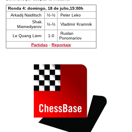
Ronda 4: domingo, 18 de julio,15:00h
Arkadij Naiditsch
½-½
Peter Leko
Shak.
½-½
Vladimir Kramnik
Mamedyarov
Ruslan
Le Quang Liem
1-0
Ponomariov
Partidas
-
Reportaje