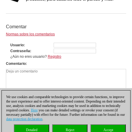
Comentar
Normas sobre los comentarios
Usuario
Contraseña
¿Aún no eres usuario?
Registro
Comentario
We use cookies and comparable technologies to provide certain functions, to improve
the user experience and to offer interest-oriented content. Depending on their intended
use, analysis cookies and marketing cookies may be used in addition to technically
required cookies.
Here
you can make detailed settings or revoke your consent (if
necessary partially) with effect for the future. Further information can be found in our
data protection declaration
.
Política de privacidad
|
Pie de imprenta
|
Para contactar
|
Cookies Management
|
Detailed
Reject
Accept