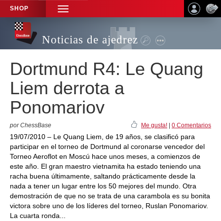
SHOP
TOGGLE
NAVIGATION
Noticias de ajedrez
Dortmund R4: Le Quang
Liem derrota a
Ponomariov
por ChessBase
Me gusta!
|
0 Comentarios
19/07/2010 – Le Quang Liem, de 19 años, se clasificó para
participar en el torneo de Dortmund al coronarse vencedor del
Torneo Aeroflot en Moscú hace unos meses, a comienzos de
este año. El gran maestro vietnamita ha estado teniendo una
racha buena últimamente, saltando prácticamente desde la
nada a tener un lugar entre los 50 mejores del mundo. Otra
demostración de que no se trata de una carambola es su bonita
victora sobre uno de los líderes del torneo, Ruslan Ponomariov.
La cuarta ronda...