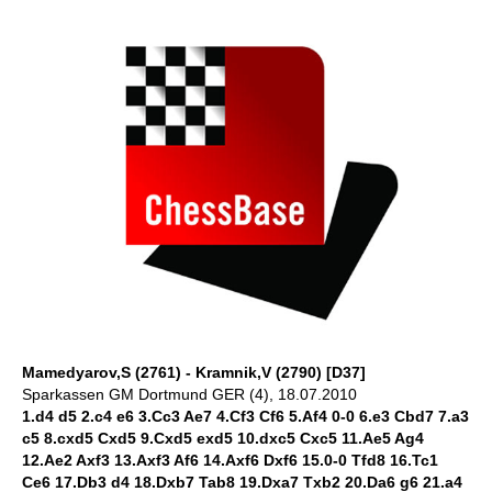
Mamedyarov,S (2761) - Kramnik,V (2790) [D37]
Sparkassen GM Dortmund GER (4), 18.07.2010
1.d4 d5 2.c4 e6 3.Cc3 Ae7 4.Cf3 Cf6 5.Af4 0-0 6.e3 Cbd7 7.a3
c5 8.cxd5 Cxd5 9.Cxd5 exd5 10.dxc5 Cxc5 11.Ae5 Ag4
12.Ae2 Axf3 13.Axf3 Af6 14.Axf6 Dxf6 15.0-0 Tfd8 16.Tc1
Ce6 17.Db3 d4 18.Dxb7 Tab8 19.Dxa7 Txb2 20.Da6 g6 21.a4