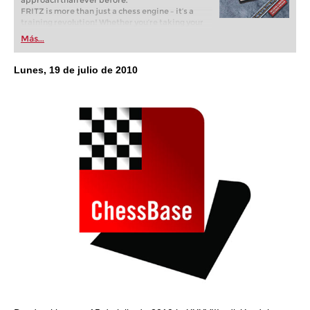
approach than ever before.
FRITZ is more than just a chess engine – it’s a
training revolution! Whether you’re taking your
first steps into the world of club chess, or already
Más...
playing at a tournament level: with FRITZ, you can
train more efficiently, intelligently and with a
more personalised approach than ever before.
Lunes, 19 de julio de 2010