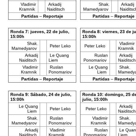
Vladimir
Arkadij
Shak.
Arkadij
Kramnik
Naiditsch
Mamedyarov
Naiditsc
Partidas
–
Reportaje
Partidas
–
Reportaje
Ronda 7: jueves, 22 de julio,
Ronda 8: viernes, 23 de ju
15:00h
15:00h
Shak.
Vladimir
Peter Leko
Peter Leko
Mamedyarov
Kramnik
Arkadij
Le Quang
Ruslan
Arkadij
Naiditsch
Liem
Ponomariov
Naiditsch
Vladimir
Ruslan
Le Quang
Shak.
Kramnik
Ponomariov
Liem
Mamedya
Partidas
–
Reportaje
Partidas
–
Reportaje
Ronda 9: Sábado, 24 de julio,
Ronda 10: domingo, 25 d
15:00h
julio, 15:00h
Le Quang
Arkadij
Peter Leko
Peter Leko
Liem
Naiditsch
Shak.
Ruslan
Vladimir
Shak.
Mamedyarov
Ponomariov
Kramnik
Mamedya
Arkadij
Vladimir
Ruslan
Le Quan
Naiditsch
Kramnik
Ponomariov
Liem