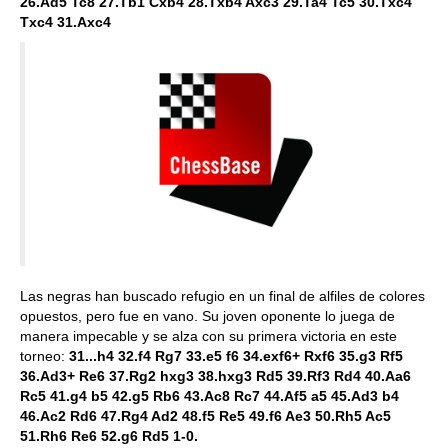
26.Ad5 Tc8 27.Tb1 Cxb4 28.Txb4 Axc3 29.Ta4 Tc5 30.Txc4
Txc4 31.Axc4
Las negras han buscado refugio en un final de alfiles de colores
opuestos, pero fue en vano.
Su joven oponente lo juega de
manera impecable y se alza con su primera victoria en este
torneo:
31...h4 32.f4 Rg7 33.e5 f6 34.exf6+ Rxf6 35.g3 Rf5
36.Ad3+ Re6 37.Rg2 hxg3 38.hxg3 Rd5 39.Rf3 Rd4 40.Aa6
Rc5 41.g4 b5 42.g5 Rb6 43.Ac8 Rc7 44.Af5 a5 45.Ad3 b4
46.Ac2 Rd6 47.Rg4 Ad2 48.f5 Re5 49.f6 Ae3 50.Rh5 Ac5
51.Rh6 Re6 52.g6 Rd5 1-0.