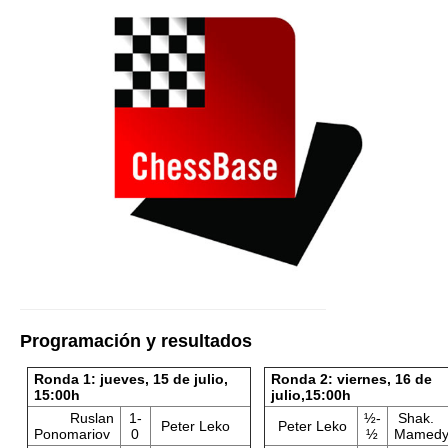
Programación y resultados
Ronda 1: jueves, 15 de julio,
Ronda 2: viernes, 16 de
15:00h
julio,15:00h
Ruslan
1-
½-
Shak.
Peter Leko
Peter Leko
Ponomariov
0
½
Mamedy