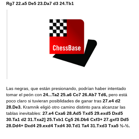
Rg7 22.a5 De5 23.Da7 d3 24.Tb1
Las negras, que están presionando, podrían haber intentado
tomar el peón con
24...Ta2 25.a6 Cc7 26.Ab7 Td6,
pero está
poco claro si tuvieran posiblidades de ganar tras
27.e4 d2
28.De3.
Kramnik eligió otro camino distinto para alcanzar las
tablas inevitables:
27.e4 Cxa6 28.Ad5 Txd5 29.exd5 Dxd5
30.Ta1 d2 31.Txa2] 25.Txb1 Cg5 26.Db6 Cxf3+ 27.gxf3 Dd5
28.Dd4+ Dxd4 29.exd4 Txd4 30.Td1 Ta4 31.Txd3 Txa5 ½-½.