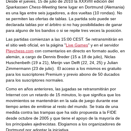
Desde el jueves, 15 de julio de 2010 la XXXVIII edición del
Sparkassen Chess-Meeting
tiene lugar en Dortmund (Alemania)
es una liga entre seis jugadores, a dos vueltas (10 rondas). No
se permiten las ofertas de tablas. La partida solo puede ser
declarada tablas por el árbitro si no hay posibilidades de ganar
para alguno de los bandos o si se repite tres veces la posición.
Las partidas comienzan a las 15:00 CEST. Se retransmitirán en
el sitio web oficial, en la página "
Live Games
" y en el servidor
Playchess.com
con comentarios en directo en formato audio, en
alemán, a cargo de Dennis Breder (15 a 18 de julio), Niclas
Huschenbeth (19 a 21), Merijn van Delft (22, 24, 25) y Julian
Zimmermann (23 de julio). El acceso a los mismos es gratuito
para los suscriptores Premium y previo abono de 50 ducados
para los suscriptores normales.
Como en años anteriores, las jugadas se retransmitirán por
Internet con un retardo de 15 minutos, lo que significa que los
movimientos se mantendrán en la sala de juego durante ese
tiempo antes de emitirse al resto del mundo. Se trata de una
medida contra las trampas que ha sido propuesta a la FIDE
desde octubre de 2005 y que tiene el apoyo de la mayoría de
los principales ajedrecistas. Elogiamos a los organizadores de
Dortmund por adoptar la iniciativa.