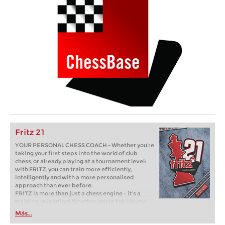
Fritz 21
YOUR PERSONAL CHESS COACH - Whether you’re
taking your first steps into the world of club
chess, or already playing at a tournament level:
with FRITZ, you can train more efficiently,
intelligently and with a more personalised
approach than ever before.
FRITZ is more than just a chess engine – it’s a
training revolution! Whether you’re taking your
first steps into the world of club chess, or already
Más...
playing at a tournament level: with FRITZ, you can