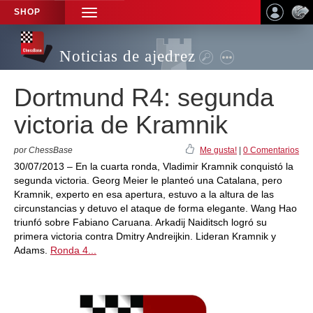
SHOP
TOGGLE
NAVIGATION
Noticias de ajedrez
Dortmund R4: segunda
victoria de Kramnik
por ChessBase
Me gusta!
|
0 Comentarios
30/07/2013 – En la cuarta ronda, Vladimir Kramnik conquistó la
segunda victoria. Georg Meier le planteó una Catalana, pero
Kramnik, experto en esa apertura, estuvo a la altura de las
circunstancias y detuvo el ataque de forma elegante. Wang Hao
triunfó sobre Fabiano Caruana. Arkadij Naiditsch logró su
primera victoria contra Dmitry Andreijkin. Lideran Kramnik y
Adams.
Ronda 4...