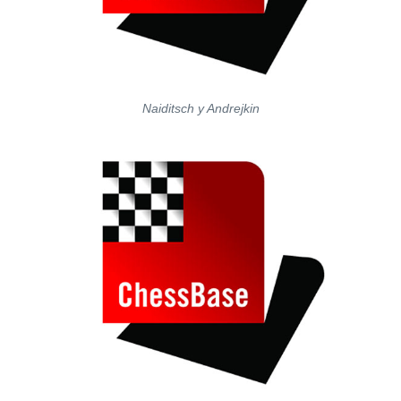
Naiditsch y Andrejkin