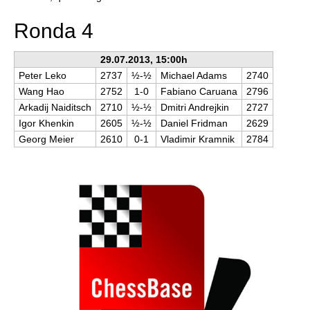
Ronda 4
29.07.2013, 15:00h
Peter Leko
2737
½-½
Michael Adams
2740
Wang Hao
2752
1-0
Fabiano Caruana
2796
Arkadij Naiditsch
2710
½-½
Dmitri Andrejkin
2727
Igor Khenkin
2605
½-½
Daniel Fridman
2629
Georg Meier
2610
0-1
Vladimir Kramnik
2784