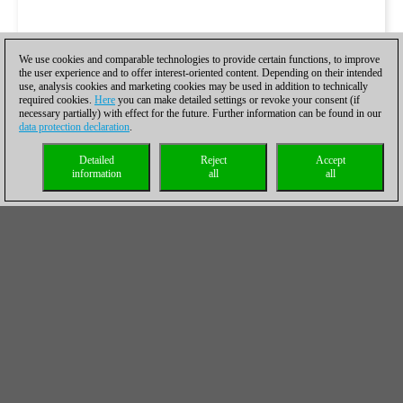
We use cookies and comparable technologies to provide certain functions, to improve
the user experience and to offer interest-oriented content. Depending on their intended
use, analysis cookies and marketing cookies may be used in addition to technically
required cookies.
Here
you can make detailed settings or revoke your consent (if
necessary partially) with effect for the future. Further information can be found in our
data protection declaration
.
Detailed
Reject
Accept
information
all
all