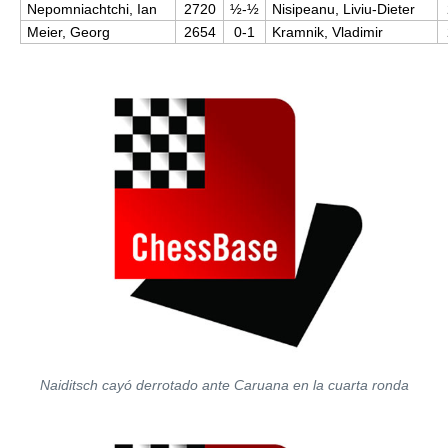
Nepomniachtchi, Ian
2720
½-½
Nisipeanu, Liviu-Dieter
Meier, Georg
2654
0-1
Kramnik, Vladimir
Naiditsch cayó derrotado ante Caruana en la cuarta ronda