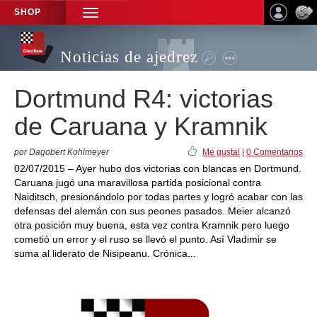
SHOP
TOGGLE
NAVIGATION
Noticias de ajedrez
Dortmund R4: victorias
de Caruana y Kramnik
por Dagobert Kohlmeyer
Me gusta!
|
0 Comentarios
02/07/2015 – Ayer hubo dos victorias con blancas en Dortmund.
Caruana jugó una maravillosa partida posicional contra
Naiditsch, presionándolo por todas partes y logró acabar con las
defensas del alemán con sus peones pasados. Meier alcanzó
otra posición muy buena, esta vez contra Kramnik pero luego
cometió un error y el ruso se llevó el punto. Así Vladimir se
suma al liderato de Nisipeanu. Crónica...