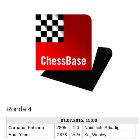
train more efficiently, intelligently and with a
more personalised approach than ever before.
Ronda 4
01.07.2015, 15:00
Caruana, Fabiano
2805
1-0
Naiditsch, Arkadij
Hou, Yifan
2676
½-½
So, Wesley