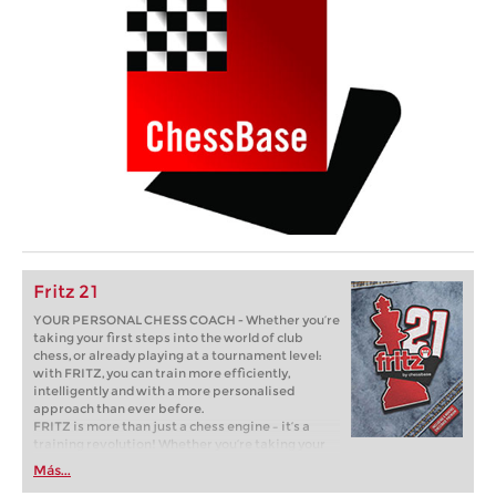
Fritz 21
YOUR PERSONAL CHESS COACH - Whether you’re
taking your first steps into the world of club
chess, or already playing at a tournament level:
with FRITZ, you can train more efficiently,
intelligently and with a more personalised
approach than ever before.
FRITZ is more than just a chess engine – it’s a
training revolution! Whether you’re taking your
first steps into the world of club chess, or already
Más...
playing at a tournament level: with FRITZ, you can