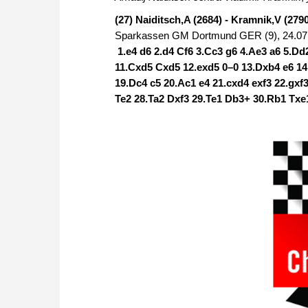
(27) Naiditsch,A (2684) - Kramnik,V (279
Sparkassen GM Dortmund GER (9), 24.07
1.e4 d6 2.d4 Cf6 3.Cc3 g6 4.Ae3 a6 5.D
11.Cxd5 Cxd5 12.exd5 0–0 13.Dxb4 e6 14
19.Dc4 c5 20.Ac1 e4 21.cxd4 exf3 22.gxf
Te2 28.Ta2 Dxf3 29.Te1 Db3+ 30.Rb1 Txe