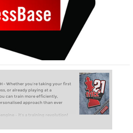
Whether you’re taking your first
ss, or already playing at a
ou can train more efficiently,
personalised approach than ever
engine – it’s a training revolution!
t steps into the world of club chess,
ent level: with FRITZ, you can train