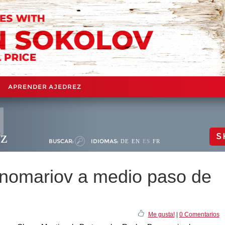
APRENDER AJEDREZ
ez
S
BUSCAR:
IDIOMAS:
DE
EN
ES
FR
nomariov a medio paso de
Me gusta!
|
0 Comentarios