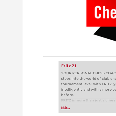
Fritz 21
YOUR PERSONAL CHESS COACH - 
steps into the world of club che
tournament level: with FRITZ, y
intelligently and with a more 
before.
FRITZ is more than just a chess 
Whether you’re taking your firs
Más...
or already playing at a tournam