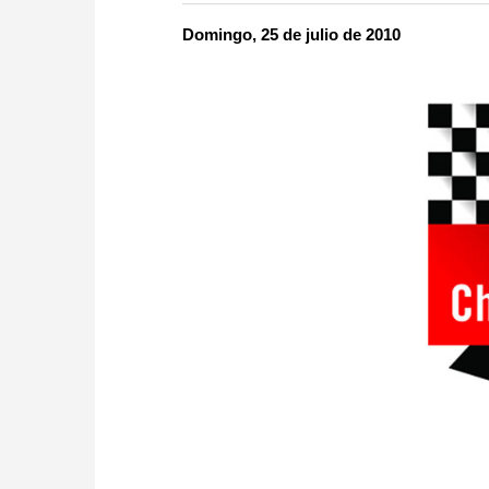
more efficiently, intelligently
approach than ever before.
Domingo, 25 de julio de 2010