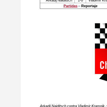
Arkadij Naiditsch
1-0
Vladimir Kr
Partidas
–
Reportaje
Arkadij Naiditsch contra Vladimir Kramnik
,