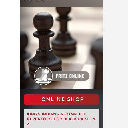
ONLINE SHOP
KING’S INDIAN – A COMPLETE
REPERTOIRE FOR BLACK PART 1 &
2