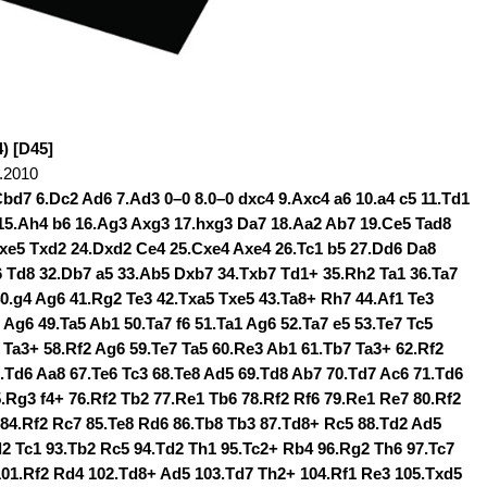
) [D45]
.2010
 Cbd7 6.Dc2 Ad6 7.Ad3 0–0 8.0–0 dxc4 9.Axc4 a6 10.a4 c5 11.Td1
 15.Ah4 b6 16.Ag3 Axg3 17.hxg3 Da7 18.Aa2 Ab7 19.Ce5 Tad8
dxe5 Txd2 24.Dxd2 Ce4 25.Cxe4 Axe4 26.Tc1 b5 27.Dd6 Da8
6 Td8 32.Db7 a5 33.Ab5 Dxb7 34.Txb7 Td1+ 35.Rh2 Ta1 36.Ta7
40.g4 Ag6 41.Rg2 Te3 42.Txa5 Txe5 43.Ta8+ Rh7 44.Af1 Te3
 Ag6 49.Ta5 Ab1 50.Ta7 f6 51.Ta1 Ag6 52.Ta7 e5 53.Te7 Tc5
 Ta3+ 58.Rf2 Ag6 59.Te7 Ta5 60.Re3 Ab1 61.Tb7 Ta3+ 62.Rf2
.Td6 Aa8 67.Te6 Tc3 68.Te8 Ad5 69.Td8 Ab7 70.Td7 Ac6 71.Td6
5.Rg3 f4+ 76.Rf2 Tb2 77.Re1 Tb6 78.Rf2 Rf6 79.Re1 Re7 80.Rf2
84.Rf2 Rc7 85.Te8 Rd6 86.Tb8 Tb3 87.Td8+ Rc5 88.Td2 Ad5
d2 Tc1 93.Tb2 Rc5 94.Td2 Th1 95.Tc2+ Rb4 96.Rg2 Th6 97.Tc7
101.Rf2 Rd4 102.Td8+ Ad5 103.Td7 Th2+ 104.Rf1 Re3 105.Txd5