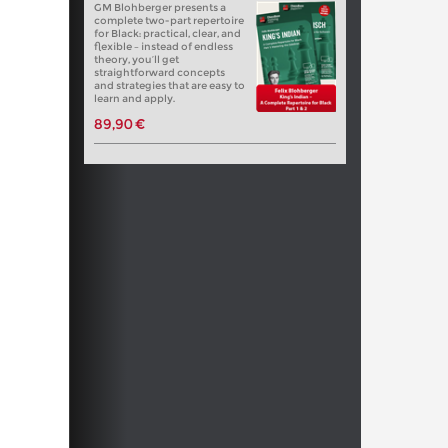
GM Blohberger presents a
complete two-part repertoire
for Black: practical, clear, and
flexible – instead of endless
theory, you’ll get
straightforward concepts
and strategies that are easy to
learn and apply.
89,90 €