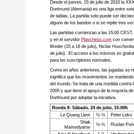
Desde el jueves, 15 de julio de 2010 la XXX
Dortmund (Alemania) es una liga entre seis
de tablas. La partida solo puede ser declara
alguno de los bandos o si se repite tres vec
Las partidas comienzan a las 15:00 CEST. Se 
y en el servidor
Playchess.com
con comenta
Breder (15 a 18 de julio), Niclas Huschenbe
de julio). El acceso a los mismos es grat
para los suscriptores normales.
Como en años anteriores, las jugadas se re
significa que los movimientos se mantendrá
del mundo. Se trata de una medida contra 
2005 y que tiene el apoyo de la mayoría de
Dortmund por adoptar la iniciativa.
Ronda 9: Sábado, 24 de julio, 15:00h
Le Quang Liem
½-½
Peter Leko
Shak.
½-½
Ruslan Pon
Mamedyarov