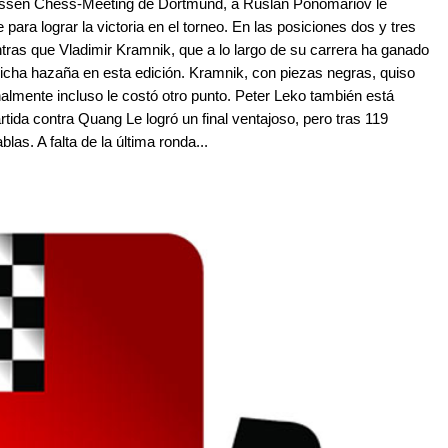
kassen Chess-Meeting de Dortmund, a Ruslan Ponomariov le
ara lograr la victoria en el torneo. En las posiciones dos y tres
as que Vladimir Kramnik, que a lo largo de su carrera ha ganado
 dicha hazaña en esta edición. Kramnik, con piezas negras, quiso
nalmente incluso le costó otro punto. Peter Leko también está
rtida contra Quang Le logró un final ventajoso, pero tras 119
las. A falta de la última ronda...