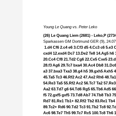
Young Le Quang vs. Peter Leko
(26) Le Quang Liem (2681) - Leko,P (2734
Sparkassen GM Dortmund GER (9), 24.07
1.d4 Cf6 2.c4 e6 3.Cf3 d5 4.Cc3 c6 5.e3
cxd4 12.exd4 Dc7 13.De2 Te8 14.Ag5 h6
20.Cc4 Cf8 21.Td2 Cg6 22.Ce5 Cxe5 23.
28.f3 Ag6 29.Tc7 bxa4 30.Ac4 Db8 31.Dc
a3 37.bxa3 Txa3 38.g4 h5 39.gxh5 Axh5 
45.Ta5 Tc3 46.Rf2 Ac2 47.Ae2 Rh6 48.Ta1
54.Re3 Ta5 55.Rf2 Ac2 56.Tc7 Ta2 57.Re3
Aa2 63.Td7 g6 64.Td6 Rg5 65.Tb6 Ad5 66
f5 72.gxf5 gxf5 73.Td8 Ab7 74.Tb8 Tb3 7
Rd7 81.Re1 Tb1+ 82.Rf2 Tb2 83.Re1 Tb4 
89.Tc2+ Rd6 90.Td2 Tc3 91.Tb2 Tc8 92.T
Ac6 98.Te7 Th5 99.Tc7 Rc5 100.Tc8 Th6 