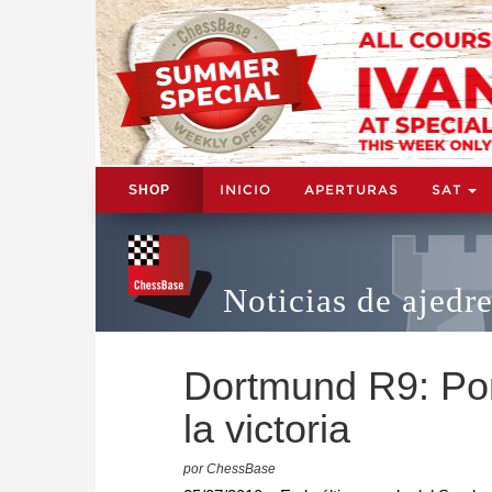
INICIO
APERTURAS
SAT
SHOP
Noticias de ajedr
Dortmund R9: Po
la victoria
por ChessBase