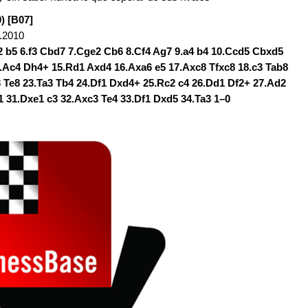
0) [B07]
.2010
d2 b5 6.f3 Cbd7 7.Cge2 Cb6 8.Cf4 Ag7 9.a4 b4 10.Ccd5 Cbxd5
.Ac4 Dh4+ 15.Rd1 Axd4 16.Axa6 e5 17.Axc8 Tfxc8 18.c3 Tab8
3 Te8 23.Ta3 Tb4 24.Df1 Dxd4+ 25.Rc2 c4 26.Dd1 Df2+ 27.Ad2
1 31.Dxe1 c3 32.Axc3 Te4 33.Df1 Dxd5 34.Ta3 1–0