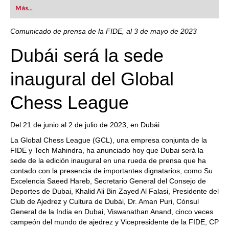
first steps into the world of club chess, or already
Más...
playing at a tournament level: with FRITZ, you can
train more efficiently, intelligently and with a
more personalised approach than ever before.
Comunicado de prensa de la FIDE, al 3 de mayo de 2023
Dubái será la sede
inaugural del Global
Chess League
Del 21 de junio al 2 de julio de 2023, en Dubái
La Global Chess League (GCL), una empresa conjunta de la
FIDE y Tech Mahindra, ha anunciado hoy que Dubai será la
sede de la edición inaugural en una rueda de prensa que ha
contado con la presencia de importantes dignatarios, como Su
Excelencia Saeed Hareb, Secretario General del Consejo de
Deportes de Dubai, Khalid Ali Bin Zayed Al Falasi, Presidente del
Club de Ajedrez y Cultura de Dubái, Dr. Aman Puri, Cónsul
General de la India en Dubai, Viswanathan Anand, cinco veces
campeón del mundo de ajedrez y Vicepresidente de la FIDE, CP