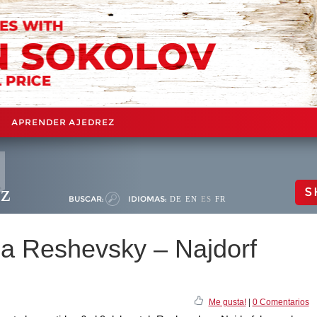
APRENDER AJEDREZ
ez
S
BUSCAR:
IDIOMAS:
DE
EN
ES
FR
a Reshevsky – Najdorf
Me gusta!
|
0 Comentarios