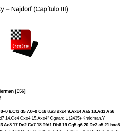
– Najdorf (Capítulo III)
Herman [E56]
3
3 0–0 6.Cf3 d5 7.0–0 Cc6 8.a3 dxc4 9.Axc4 Aa5 10.Ad3 Ab6
Ad7 14.Ce4 Cxe4 15.Axe4² Ogaard,L (2435)-Kraidman,Y
d3 Ae8 17.Dc2 Ca7 18.Tfd1 Db6 19.Cg5 g6 20.De2 a5 21.bxa5