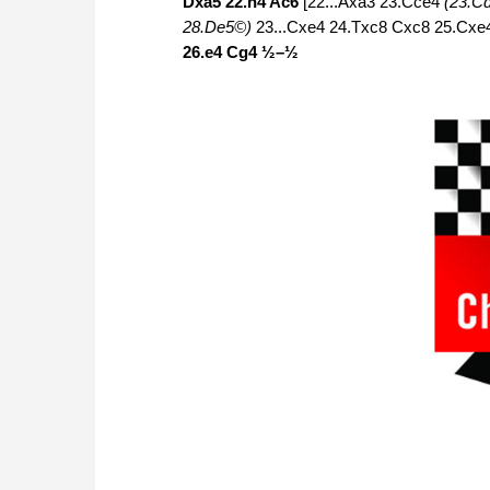
Dxa5 22.h4 Ac6
[22...Axa3 23.Cce4
(23.C
28.De5©)
23...Cxe4 24.Txc8 Cxc8 25.Cxe
26.e4 Cg4 ½–½