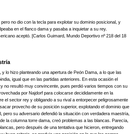
pero no dio con la tecla para explotar su dominio posicional, y
eaba en el flanco dama y pasaba a inquietar a su rey.
mericano aceptó. [Carlos Guimard, Mundo Deportivo nº 218 del 18
tría
go, y lo hizo planteando una apertura de Peón Dama, a lo que las
dia, igual que en las partidas anteriores. En esta ocasión el
 no resultó muy convincente, pues perdió varios tiempos con su
 aprovechada por Najdorf para colocarse decididamente en la
 el sector rey y obligando a su rival a entorpecer peligrosamente
e sacar provecho de su posición superior, explotando el dominio que
al, pero su adversario defendió la situación con verdadera maestría,
 de la columna torre dama, creó problemas a las blancas. Parecía,
blancas, pero después de una tentativa que hicieron, entregando