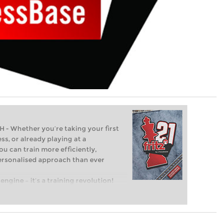
Whether you’re taking your first
ss, or already playing at a
ou can train more efficiently,
personalised approach than ever
engine – it’s a training revolution!
t steps into the world of club chess,
ent level: with FRITZ, you can train
 and with a more personalised