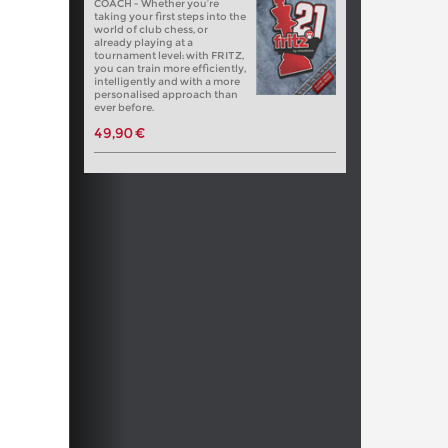
COACH - Whether you’re
taking your first steps into the
world of club chess, or
already playing at a
tournament level: with FRITZ,
you can train more efficiently,
intelligently and with a more
personalised approach than
ever before.
49,90 €