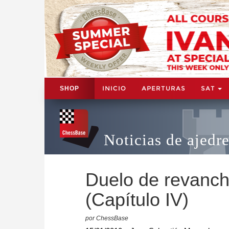
INICIO
APERTURAS
SAT
SHOP
Noticias de ajedr
Duelo de revanch
(Capítulo IV)
por ChessBase