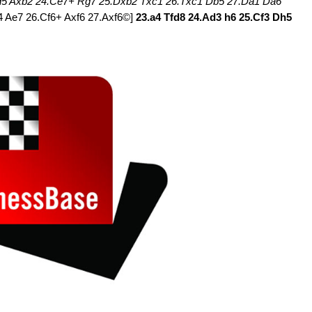
d5 Axb2 24.Ce7+ Rg7 25.Dxb2 Txc1 26.Txc1 Db5 27.Da1 Da6
4 Ae7 26.Cf6+ Axf6 27.Axf6©]
23.a4 Tfd8 24.Ad3 h6 25.Cf3 Dh5