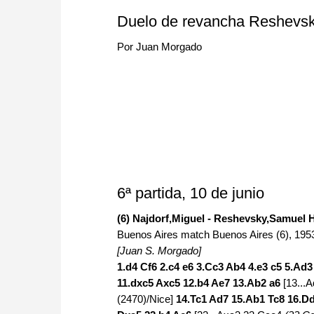
approach than ever before.
Duelo de revancha Reshevsky 
Por Juan Morgado
6ª partida, 10 de junio
(6) Najdorf,Miguel - Reshevsky,Samuel 
Buenos Aires match Buenos Aires (6), 195
[Juan S. Morgado]
1.d4 Cf6 2.c4 e6 3.Cc3 Ab4 4.e3 c5 5.Ad
11.dxc5 Axc5 12.b4 Ae7 13.Ab2 a6
[13...
(2470)/Nice]
14.Tc1 Ad7 15.Ab1 Tc8 16.D