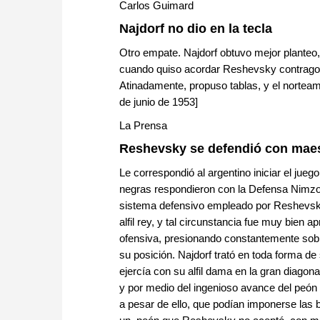
Carlos Guimard
Najdorf no dio en la tecla
Otro empate. Najdorf obtuvo mejor planteo, 
cuando quiso acordar Reshevsky contragolp
Atinadamente, propuso tablas, y el nortea
de junio de 1953]
La Prensa
Reshevsky se defendió con maes
Le correspondió al argentino iniciar el jue
negras respondieron con la Defensa Nimzoin
sistema defensivo empleado por Reshevsky
alfil rey, y tal circunstancia fue muy bien
ofensiva, presionando constantemente sobre
su posición. Najdorf trató en toda forma d
ejercía con su alfil dama en la gran diagon
y por medio del ingenioso avance del peón
a pesar de ello, que podían imponerse las 