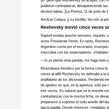
un peón que Reshevsky no aceptó, con muy 
pudieron contraatacar, desapareciendo las e
declaró tablas. [La Prensa, 11 de junio de 
Amílcar Celaya, y su insólita ¨lección al p
Reshevsky movió cinco veces un a
Najdorf estaba anoche nervioso, inquieto, e
actos Presidente Perón. En tanto, Reshevsk
Argentino corría por el escenario, irrumpía e
mezclaba con los espectadores. ¡Hablaba h
—Si yo pierdo esta partida, me hago ésto y
Mostrábase frenético por la forma cómo le
veces al alfil! Reshevsky se defendió a l
analfabeto de los aficionados. Perdiendo t
de ajedrez es que, en la apertura, sólo p
tres veces. Es natural que se le enseñe es
contradanzas con la misma ficha, no desarro
prepararse a soportar el rudo asedio del b
hacía papilla. Desde entonces, mediados de