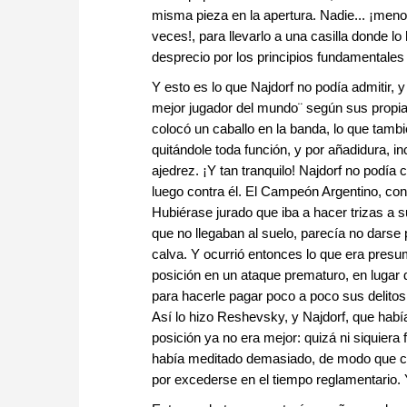
misma pieza en la apertura. Nadie... ¡meno
veces!, para llevarlo a una casilla donde l
desprecio por los principios fundamentales 
Y esto es lo que Najdorf no podía admitir, y
mejor jugador del mundo¨ según sus propia
colocó un caballo en la banda, lo que tambié
quitándole toda función, y por añadidura, 
ajedrez. ¡Y tan tranquilo! Najdorf no podí
luego contra él. El Campeón Argentino, con
Hubiérase jurado que iba a hacer trizas a 
que no llegaban al suelo, parecía no darse
calva. Y ocurrió entonces lo que era presu
posición en un ataque prematuro, en lugar
para hacerle pagar poco a poco sus delitos 
Así lo hizo Reshevsky, y Najdorf, que habí
posición ya no era mejor: quizá ni siquiera
había meditado demasiado, de modo que cuan
por excederse en el tiempo reglamentario. Y