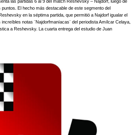
nta las partidas 6 al 9 del match Reshevsky – Najdorf, luego de
½ puntos. El hecho más destacable de este segmento del
 Reshevsky en la séptima partida, que permitió a Najdorf igualar el
increíbles notas ¨Najdorfmaníacas¨ del periodista Amílcar Celaya,
stica a Reshevsky. La cuarta entrega del estudio de Juan