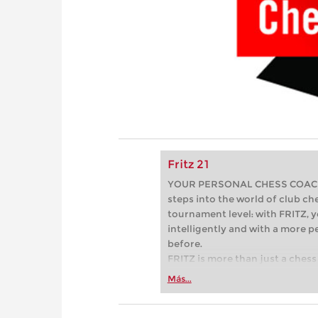
Fritz 21
YOUR PERSONAL CHESS COACH - 
steps into the world of club che
tournament level: with FRITZ, y
intelligently and with a more 
before.
FRITZ is more than just a chess 
Whether you’re taking your firs
Más...
or already playing at a tournam
more efficiently, intelligently