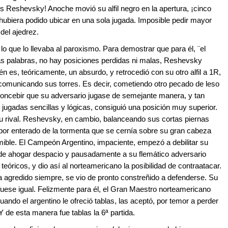
s Reshevsky! Anoche movió su alfil negro en la apertura, ¡cinco
o hubiera podido ubicar en una sola jugada. Imposible pedir mayor
del ajedrez.
 lo que lo llevaba al paroxismo. Para demostrar que para él, ¨el
s palabras, no hay posiciones perdidas ni malas, Reshevsky
n es, teóricamente, un absurdo, y retrocedió con su otro alfil a 1R,
incomunicando sus torres. Es decir, cometiendo otro pecado de leso
a concebir que su adversario jugase de semejante manera, y tan
 jugadas sencillas y lógicas, consiguió una posición muy superior.
su rival. Reshevsky, en cambio, balanceando sus cortas piernas
 por enterado de la tormenta que se cernía sobre su gran cabeza
mible. El Campeón Argentino, impaciente, empezó a debilitar su
 de ahogar despacio y pausadamente a su flemático adversario
teóricos, y dio así al norteamericano la posibilidad de contraatacar.
a agredido siempre, se vio de pronto constreñido a defenderse. Su
 fuese igual. Felizmente para él, el Gran Maestro norteamericano
do el argentino le ofreció tablas, las aceptó, por temor a perder
 de esta manera fue tablas la 6ª partida.