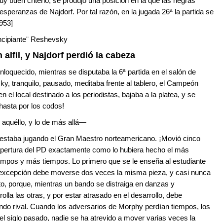
buen criterio, se produjo una posición en la que las negras
speranzas de Najdorf. Por tal razón, en la jugada 26ª la partida se
1953]
rincipiante¨ Reshevsky
lfil, y Najdorf perdió la cabeza
nloquecido, mientras se disputaba la 6ª partida en el salón de
y, tranquilo, pausado, meditaba frente al tablero, el Campeón
n el local destinado a los periodistas, bajaba a la platea, y se
asta por los codos!
 aquéllo, y lo de más allá—
 estaba jugando el Gran Maestro norteamericano. ¡Movió cinco
a apertura del PD exactamente como lo hubiera hecho el más
iempos y más tiempos. Lo primero que se le enseña al estudiante
or excepción debe moverse dos veces la misma pieza, y casi nunca
to, porque, mientras un bando se distraiga en danzas y
lla las otras, y por estar atrasado en el desarrollo, debe
ando rival. Cuando los adversarios de Morphy perdían tiempos, los
l siglo pasado, nadie se ha atrevido a mover varias veces la