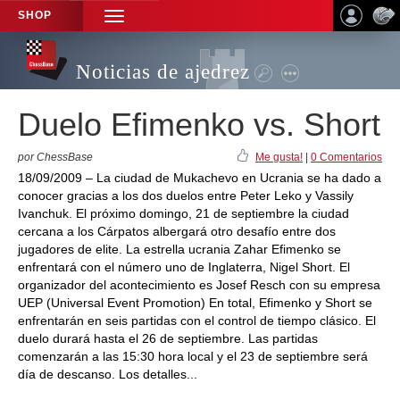
SHOP
TOGGLE
NAVIGATION
Noticias de ajedrez
Duelo Efimenko vs. Short
por ChessBase
Me gusta!
|
0 Comentarios
18/09/2009 – La ciudad de Mukachevo en Ucrania se ha dado a
conocer gracias a los dos duelos entre Peter Leko y Vassily
Ivanchuk. El próximo domingo, 21 de septiembre la ciudad
cercana a los Cárpatos albergará otro desafío entre dos
jugadores de elite. La estrella ucrania Zahar Efimenko se
enfrentará con el número uno de Inglaterra, Nigel Short. El
organizador del acontecimiento es Josef Resch con su empresa
UEP (Universal Event Promotion) En total, Efimenko y Short se
enfrentarán en seis partidas con el control de tiempo clásico. El
duelo durará hasta el 26 de septiembre. Las partidas
comenzarán a las 15:30 hora local y el 23 de septiembre será
día de descanso. Los detalles...