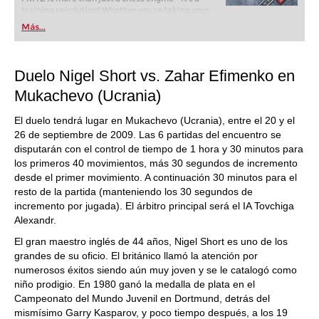
training revolution! Whether you’re taking your
first steps into the world of club chess, or already
Más...
playing at a tournament level: with FRITZ, you can
train more efficiently, intelligently and with a
more personalised approach than ever before.
Duelo Nigel Short vs. Zahar Efimenko en
Mukachevo (Ucrania)
El duelo tendrá lugar en Mukachevo (Ucrania), entre el 20 y el
26 de septiembre de 2009.
Las 6 partidas del encuentro se
disputarán con el control de tiempo de 1 hora y 30 minutos para
los primeros 40 movimientos, más 30 segundos de incremento
desde el primer movimiento. A continuación 30 minutos para el
resto de la partida (manteniendo los 30 segundos de
incremento por jugada). El árbitro principal será el IA Tovchiga
Alexandr.
El gran maestro inglés de 44 años, Nigel Short es uno de los
grandes de su oficio. El británico llamó la atención por
numerosos éxitos siendo aún muy joven y se le catalogó como
niño prodigio. En 1980 ganó la medalla de plata en el
Campeonato del Mundo Juvenil en Dortmund, detrás del
mismísimo Garry Kasparov, y poco tiempo después, a los 19