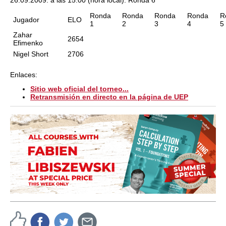
26.09.2009: a las 15:00 (hora local): Ronda 6
Ronda
Ronda
Ronda
Ronda
R
Jugador
ELO
1
2
3
4
5
Zahar
2654
Efimenko
Nigel Short
2706
Enlaces:
Sitio web oficial del torneo...
Retransmisión en directo en la página de UEP