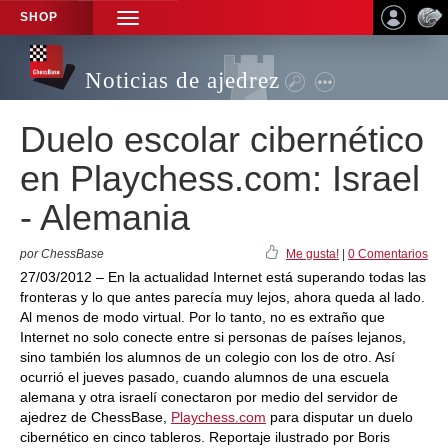
SHOP
TOGGLE
NAVIGATION
Noticias de ajedrez
Duelo escolar cibernético
en Playchess.com: Israel
- Alemania
por ChessBase
Me gusta!
|
0 Comentarios
27/03/2012 – En la actualidad Internet está superando todas las
fronteras y lo que antes parecía muy lejos, ahora queda al lado.
Al menos de modo virtual. Por lo tanto, no es extraño que
Internet no solo conecte entre si personas de países lejanos,
sino también los alumnos de un colegio con los de otro. Así
ocurrió el jueves pasado, cuando alumnos de una escuela
alemana y otra israelí conectaron por medio del servidor de
ajedrez de ChessBase,
Playchess.com
para disputar un duelo
cibernético en cinco tableros. Reportaje ilustrado por Boris