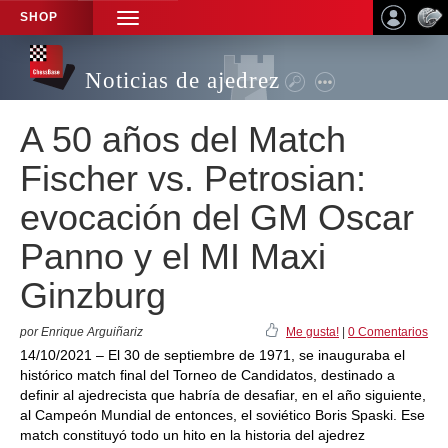
SHOP
TOGGLE
NAVIGATION
Noticias de ajedrez
A 50 años del Match
Fischer vs. Petrosian:
evocación del GM Oscar
Panno y el MI Maxi
Ginzburg
por Enrique Arguiñariz
Me gusta!
|
0 Comentarios
14/10/2021 – El 30 de septiembre de 1971, se inauguraba el
histórico match final del Torneo de Candidatos, destinado a
definir al ajedrecista que habría de desafiar, en el año siguiente,
al Campeón Mundial de entonces, el soviético Boris Spaski. Ese
match constituyó todo un hito en la historia del ajedrez