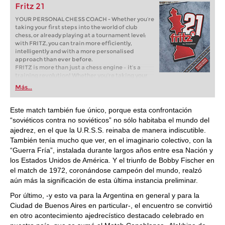
Fritz 21
YOUR PERSONAL CHESS COACH - Whether you’re
taking your first steps into the world of club
chess, or already playing at a tournament level:
with FRITZ, you can train more efficiently,
intelligently and with a more personalised
approach than ever before.
FRITZ is more than just a chess engine – it’s a
training revolution! Whether you’re taking your
first steps into the world of club chess, or already
Más...
playing at a tournament level: with FRITZ, you can
train more efficiently, intelligently and with a
more personalised approach than ever before.
Este match también fue único, porque esta confrontación
“soviéticos contra no soviéticos” no sólo habitaba el mundo del
ajedrez, en el que la U.R.S.S. reinaba de manera indiscutible.
También tenía mucho que ver, en el imaginario colectivo, con la
“Guerra Fría”, instalada durante largos años entre esa Nación y
los Estados Unidos de América. Y el triunfo de Bobby Fischer en
el match de 1972, coronándose campeón del mundo, realzó
aún más la significación de esta última instancia preliminar.
Por último, -y esto va para la Argentina en general y para la
Ciudad de Buenos Aires en particular-, el encuentro se convirtió
en otro acontecimiento ajedrecístico destacado celebrado en