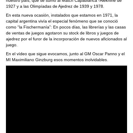
nuestro país, que se sumó al Match Capablanca -Alekhine de
1927 y a las Olimpíadas de Ajedrez de 1939 y 1978.
En esta nueva ocasión, instalados que estamos en 1971, la
capital argentina vivía el especial fenómeno que se conoció
como “la Fischermanía”: En pocos días, las librerías y las casas
de ventas de juegos agotaron su stock de libros y juegos de
ajedrez por el furor de la incorporación de nuevos aficionados al
juego.
En el vídeo que sigue evocamos, junto al GM Oscar Panno y el
MI Maximiliano Ginzburg esos momentos inolvidables.