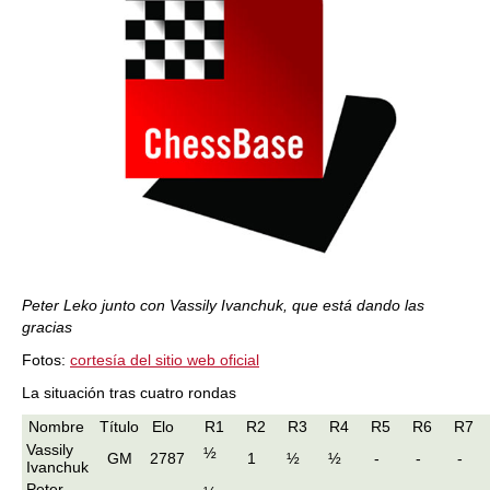
Peter Leko junto con Vassily Ivanchuk, que está dando las
gracias
Fotos:
cortesía del sitio web oficial
La situación tras cuatro rondas
Nombre
Título
Elo
R1
R2
R3
R4
R5
R6
R7
Vassily
½
GM
2787
1
½
½
-
-
-
Ivanchuk
Peter