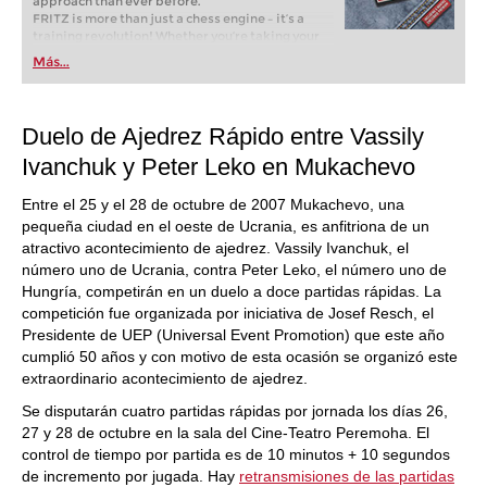
approach than ever before.
FRITZ is more than just a chess engine – it’s a
training revolution! Whether you’re taking your
first steps into the world of club chess, or already
Más...
playing at a tournament level: with FRITZ, you can
train more efficiently, intelligently and with a
more personalised approach than ever before.
Duelo de Ajedrez Rápido entre Vassily
Ivanchuk y Peter Leko en Mukachevo
Entre el 25 y el 28 de octubre de 2007 Mukachevo, una
pequeña ciudad en el oeste de Ucrania, es anfitriona de un
atractivo acontecimiento de ajedrez. Vassily Ivanchuk, el
número uno de Ucrania, contra Peter Leko, el número uno de
Hungría, competirán en un duelo a doce partidas rápidas. La
competición fue organizada por iniciativa de Josef Resch, el
Presidente de UEP (Universal Event Promotion) que este año
cumplió 50 años y con motivo de esta ocasión se organizó este
extraordinario acontecimiento de ajedrez.
Se disputarán cuatro partidas rápidas por jornada los días 26,
27 y 28 de octubre en la sala del Cine-Teatro Peremoha. El
control de tiempo por partida es de 10 minutos + 10 segundos
de incremento por jugada. Hay
retransmisiones de las partidas