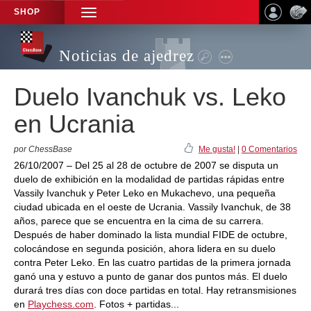
SHOP
TOGGLE
NAVIGATION
Noticias de ajedrez
Duelo Ivanchuk vs. Leko
en Ucrania
por ChessBase
Me gusta!
|
0 Comentarios
26/10/2007 – Del 25 al 28 de octubre de 2007 se disputa un
duelo de exhibición en la modalidad de partidas rápidas entre
Vassily Ivanchuk y Peter Leko en Mukachevo, una pequeña
ciudad ubicada en el oeste de Ucrania. Vassily Ivanchuk, de 38
años, parece que se encuentra en la cima de su carrera.
Después de haber dominado la lista mundial FIDE de octubre,
colocándose en segunda posición, ahora lidera en su duelo
contra Peter Leko. En las cuatro partidas de la primera jornada
ganó una y estuvo a punto de ganar dos puntos más. El duelo
durará tres días con doce partidas en total. Hay retransmisiones
en
Playchess.com
. Fotos + partidas...