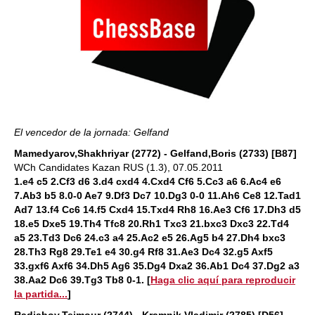
El vencedor de la jornada: Gelfand
Mamedyarov,Shakhriyar (2772) - Gelfand,Boris (2733) [B87]
WCh Candidates Kazan RUS (1.3), 07.05.2011
1.e4 c5 2.Cf3 d6 3.d4 cxd4 4.Cxd4 Cf6 5.Cc3 a6 6.Ac4 e6
7.Ab3 b5 8.0-0 Ae7 9.Df3 Dc7 10.Dg3 0-0 11.Ah6 Ce8 12.Tad1
Ad7 13.f4 Cc6 14.f5 Cxd4 15.Txd4 Rh8 16.Ae3 Cf6 17.Dh3 d5
18.e5 Dxe5 19.Th4 Tfc8 20.Rh1 Txc3 21.bxc3 Dxc3 22.Td4
a5 23.Td3 Dc6 24.c3 a4 25.Ac2 e5 26.Ag5 b4 27.Dh4 bxc3
28.Th3 Rg8 29.Te1 e4 30.g4 Rf8 31.Ae3 Dc4 32.g5 Axf5
33.gxf6 Axf6 34.Dh5 Ag6 35.Dg4 Dxa2 36.Ab1 Dc4 37.Dg2 a3
38.Aa2 Dc6 39.Tg3 Tb8 0-1.
[
Haga clic aquí para reproducir
la partida...
]