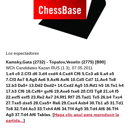
Los espectadores
Kamsky,Gata (2732) - Topalov,Veselin (2775) [B90]
WCh Candidates Kazan RUS (1.3), 07.05.2011
1.e4 c5 2.Cf3 d6 3.d4 cxd4 4.Cxd4 Cf6 5.Cc3 a6 6.a4 e5
7.Cf3 Ae7 8.Ag5 Ae6 9.Axf6 Axf6 10.Cd5 Cd7 11.Ac4 Tc8
12.b3 Da5+ 13.Dd2 Dxd2+ 14.Cxd2 Ag5 15.Rd1 h5 16.Te1 h4
17.h3 Cf6 18.Cxf6+ gxf6 19.Axe6 fxe6 20.Cf3 Tg8 21.c4 f5
22.exf5 exf5 23.Re2 Ae7 24.Rf1 Rf7 25.Tad1 Tc5 26.b4 Txc4
27.Txe5 dxe5 28.Cxe5+ Re6 29.Cxc4 Axb4 30.Tb1 a5 31.Td1
Tc8 32.Td4 Ac3 33.Txh4 Af6 34.Tf4 Ag5 35.Td4 Af6 36.Tf4
Ag5 37.Td4 Af6 Tablas.
[
Haga clic aquí para reproducir la
partida...
]