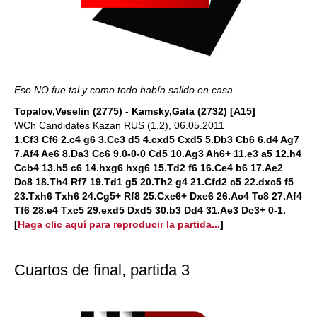
Eso NO fue tal y como todo había salido en casa
Topalov,Veselin (2775) - Kamsky,Gata (2732) [A15]
WCh Candidates Kazan RUS (1.2), 06.05.2011
1.Cf3 Cf6 2.c4 g6 3.Cc3 d5 4.cxd5 Cxd5 5.Db3 Cb6 6.d4 Ag7
7.Af4 Ae6 8.Da3 Cc6 9.0-0-0 Cd5 10.Ag3 Ah6+ 11.e3 a5 12.h4
Ccb4 13.h5 c6 14.hxg6 hxg6 15.Td2 f6 16.Ce4 b6 17.Ae2
Dc8 18.Th4 Rf7 19.Td1 g5 20.Th2 g4 21.Cfd2 c5 22.dxc5 f5
23.Txh6 Txh6 24.Cg5+ Rf8 25.Cxe6+ Dxe6 26.Ac4 Tc8 27.Af4
Tf6 28.e4 Txc5 29.exd5 Dxd5 30.b3 Dd4 31.Ae3 Dc3+ 0-1.
[
Haga clic aquí para reproducir la partida...
]
Cuartos de final, partida 3