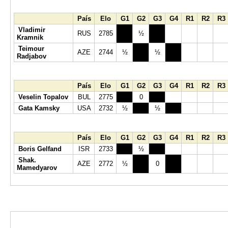
País
Elo
G1
G2
G3
G4
R1
R2
R3
Vladimir
RUS
2785
½
½
½
Kramnik
Teimour
AZE
2744
½
½
½
Radjabov
País
Elo
G1
G2
G3
G4
R1
R2
R3
Veselin Topalov
BUL
2775
½
0
½
Gata Kamsky
USA
2732
½
1
½
País
Elo
G1
G2
G3
G4
R1
R2
R3
Boris Gelfand
ISR
2733
½
½
1
Shak.
AZE
2772
½
½
0
Mamedyarov