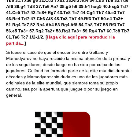
Tb8 31.Txa6 g6 32.Cc5 Txb2 33.Rf3 Ad4 34.Cd3 Tb8 35.Td6
Af6 36.g4 Td8 37.Tc6 Ae7 38.g5 h6 39.h4 hxg5 40.hxg5 Td7
41.Ce5 Tb7 42.Tc8+ Rg7 43.Te8 Tc7 44.Cg4 Tb7 45.e3 Tc7
46.Re4 Td7 47.Ch6 Af8 48.Tc8 Tb7 49.Rf3 Ta7 50.e4 Ta3+
51.Rg4 Ta7 52.Rh4 Ab4 53.Rg4 Af8 54.Tb8 Td7 55.Rf3 Ta7
56.e5 Ta3+ 57.Rg2 Ta2+ 58.Rg3 Ta3+ 59.Rg4 Ta7 60.Tc8 Tb7
61.Ta8 Tc7 1/2-1/2.
[
Haga clic aquí para reproducir la
partida...
]
Si fuese el caso de que el encuentro entre Gelfand y
Mamedyarov no haya recibido la misma atención de la prensa y
de los seguidores, desde luego no ha sido por culpa de los
jugadores. Gelfand ha formado parte de la elite mundial durante
décadas y Mamedyarov sin duda es uno de los jugadores más
originales de la elite mundial, que siempre toma su propio
camino, sea por la apertura que juegue o por su juego en
general.