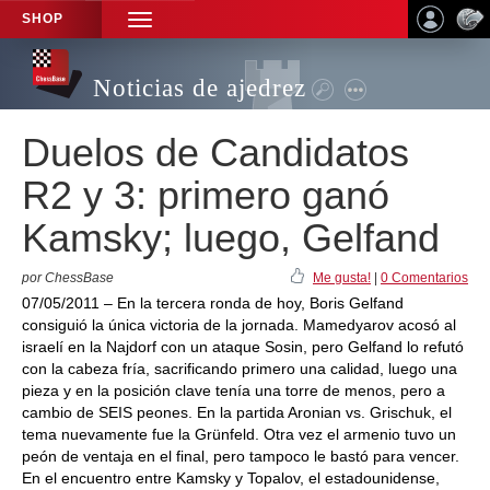
SHOP
TOGGLE
NAVIGATION
Noticias de ajedrez
Duelos de Candidatos
R2 y 3: primero ganó
Kamsky; luego, Gelfand
por ChessBase
Me gusta!
|
0 Comentarios
07/05/2011 – En la tercera ronda de hoy, Boris Gelfand
consiguió la única victoria de la jornada. Mamedyarov acosó al
israelí en la Najdorf con un ataque Sosin, pero Gelfand lo refutó
con la cabeza fría, sacrificando primero una calidad, luego una
pieza y en la posición clave tenía una torre de menos, pero a
cambio de SEIS peones. En la partida Aronian vs. Grischuk, el
tema nuevamente fue la Grünfeld. Otra vez el armenio tuvo un
peón de ventaja en el final, pero tampoco le bastó para vencer.
En el encuentro entre Kamsky y Topalov, el estadounidense,