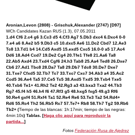
Aronian,Levon (2808) - Grischuk,Alexander (2747) [D97]
WCh Candidates Kazan RUS (1.3), 07.05.2011
1.d4 Cf6 2.c4 g6 3.Cc3 d5 4.Cf3 Ag7 5.Db3 dxc4 6.Dxc4 0-0
7.e4 a6 8.Ae2 b5 9.Db3 c5 10.dxc5 Ae6 11.Dc2 Cbd7 12.Ae3
Tc8 13.Td1 b4 14.Cd5 Axd5 15.exd5 Cxc5 16.0-0 a5 17.Ac4
Dd6 18.Ad4 Ccd7 19.De2 Cg4 20.Tfe1 Tfe8 21.Aa6 Ta8
22.Ab5 Axd4 23.Txd4 Cgf6 24.h3 Tab8 25.Aa4 Ted8 26.Dxe7
Cb6 27.Ad1 Tbc8 28.Da7 Ta8 29.Db7 Tdc8 30.De7 Dxe7
31.Txe7 Cfxd5 32.Tb7 Tc7 33.Txc7 Cxc7 34.Ab3 a4 35.Ac2
Ccd5 36.Ae4 Ta5 37.Ce5 Tc5 38.Axd5 Txd5 39.Txb4 Txe5
40.Txb6 Te1+ 41.Rh2 Te2 42.Rg3 a3 43.bxa3 Txa2 44.Tb3
Rg7 45.f4 h5 46.h4 f6 47.Rf3 g5 48.hxg5 fxg5 49.g3 Rf6
50.Re4 gxf4 51.Rxf4 Ta1 52.Re4 Re6 53.Te3 Ta2 54.Rd4+
Rd6 55.Rc4 Th2 56.Rb5 Rc7 57.Te7+ Rb8 58.Th7 Tg2 59.Rb6
Tb2+ (
Tiempo de las blancas: 1h:17min; tiempo de las negras:
4min:10s
) Tablas
.
[
Haga clic aquí para reproducir la
partida...
]
Fotos
Federación Rusa de Ajedrez