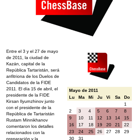
Entre el 3 y el 27 de mayo
de 2011, la ciudad de
Kazán, capital de la
República Tartaristán, será
anfitriona de los Duelos de
Candidatos de la FIDE
2011. El día 15 de abril, el
Mayo de 2011
presidente de la FIDE
Lu
Ma
Mi
Ju
Vi
Sa
Do
Kirsan Ilyumzhinov junto
1
con el presidente de la
2
3
4
5
6
7
8
República de Tartaristán
9
10
11
12
13
14
15
Rustam Minnikhanov
16
17
18
19
20
21
22
comentaron los detalles
23
24
25
26
27
28
29
relacionados con la
30
31
preparación y la