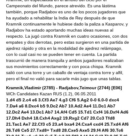
Campeonato del Mundo, parece atrevido. Es una lástima
también, porque Radjabov es uno de los pocos jugadores que
ha ayudado a rehabilitar la India de Rey después de que
Kramnik continuamente le hubiese dado la paliza a Kasparov, y
Radjabov ha estado aportando muchas ideas nuevas al
respecto. La jugó contra Kramnik en cuatro ocasiones, con dos
empates y dos derrotas, pero estas surgieron en una partida de
ajedrez rápido y otra en la modalidad de ajedrez relámpago,
con lo cual casi no se pueden tener en cuenta. La partida
trascurrió de manera tranquila y ambos jugadores realizaban
sus movimientos correctamente y con poca chispa. Kramnik
salió con una torre y un caballo de ventaja contra torre y alfil,
pero el final no valió para sacarle más jugo que unas tablas.
Kramnik,Vladimir (2785) - Radjabov,Teimour (2744) [E06]
WCh Candidates Kazan RUS (1.2), 06.05.2011
1.d4 d5 2.c4 e6 3.Cf3 Ae7 4.g3 Cf6 5.Ag2 0-0 6.0-0 dxc4
7.Da4 a6 8.Dxc4 b5 9.Dc2 Ab7 10.Ad2 Ae4 11.Dc1 Ab7
12.Dc2 Ae4 13.Dc1 Ab7 14.Af4 Cd5 15.Td1 Cxf4 16.Dxf4 Ad6
17.Dh4 Dxh4 18.Cxh4 Axg2 19.Rxg2 Cd7 20.Cc3 Tfd8
21.Tac1 Ae7 22.Cf3 c5 23.a4 bxa4 24.Cxa4 cxd4 25.Txd4 Af6
26.Td6 Ce5 27.Txd8+ Txd8 28.Cxe5 Axe5 29.f4 Af6 30.Tc6