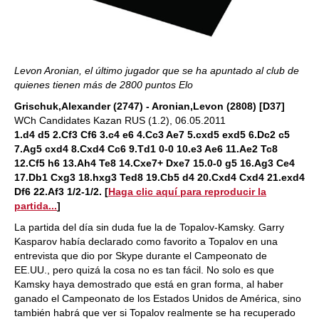
Levon Aronian, el último jugador que se ha apuntado al club de
quienes tienen más de 2800 puntos Elo
Grischuk,Alexander (2747) - Aronian,Levon (2808) [D37]
WCh Candidates Kazan RUS (1.2), 06.05.2011
1.d4 d5 2.Cf3 Cf6 3.c4 e6 4.Cc3 Ae7 5.cxd5 exd5 6.Dc2 c5
7.Ag5 cxd4 8.Cxd4 Cc6 9.Td1 0-0 10.e3 Ae6 11.Ae2 Tc8
12.Cf5 h6 13.Ah4 Te8 14.Cxe7+ Dxe7 15.0-0 g5 16.Ag3 Ce4
17.Db1 Cxg3 18.hxg3 Ted8 19.Cb5 d4 20.Cxd4 Cxd4 21.exd4
Df6 22.Af3 1/2-1/2.
[
Haga clic aquí para reproducir la
partida...
]
La partida del día sin duda fue la de Topalov-Kamsky. Garry
Kasparov había declarado como favorito a Topalov en una
entrevista que dio por Skype durante el Campeonato de
EE.UU., pero quizá la cosa no es tan fácil. No solo es que
Kamsky haya demostrado que está en gran forma, al haber
ganado el Campeonato de los Estados Unidos de América, sino
también habrá que ver si Topalov realmente se ha recuperado