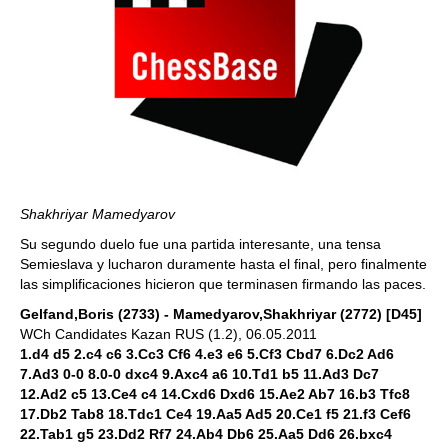
Shakhriyar Mamedyarov
Su segundo duelo fue una partida interesante, una tensa
Semieslava y lucharon duramente hasta el final, pero finalmente
las simplificaciones hicieron que terminasen firmando las paces.
Gelfand,Boris (2733) - Mamedyarov,Shakhriyar (2772) [D45]
WCh Candidates Kazan RUS (1.2), 06.05.2011
1.d4 d5 2.c4 c6 3.Cc3 Cf6 4.e3 e6 5.Cf3 Cbd7 6.Dc2 Ad6
7.Ad3 0-0 8.0-0 dxc4 9.Axc4 a6 10.Td1 b5 11.Ad3 Dc7
12.Ad2 c5 13.Ce4 c4 14.Cxd6 Dxd6 15.Ae2 Ab7 16.b3 Tfc8
17.Db2 Tab8 18.Tdc1 Ce4 19.Aa5 Ad5 20.Ce1 f5 21.f3 Cef6
22.Tab1 g5 23.Dd2 Rf7 24.Ab4 Db6 25.Aa5 Dd6 26.bxc4