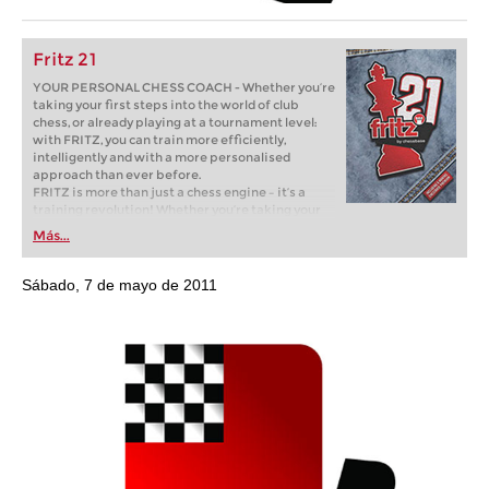
Fritz 21
YOUR PERSONAL CHESS COACH - Whether you’re
taking your first steps into the world of club
chess, or already playing at a tournament level:
with FRITZ, you can train more efficiently,
intelligently and with a more personalised
approach than ever before.
FRITZ is more than just a chess engine – it’s a
training revolution! Whether you’re taking your
first steps into the world of club chess, or already
Más...
playing at a tournament level: with FRITZ, you can
train more efficiently, intelligently and with a
more personalised approach than ever before.
Sábado, 7 de mayo de 2011