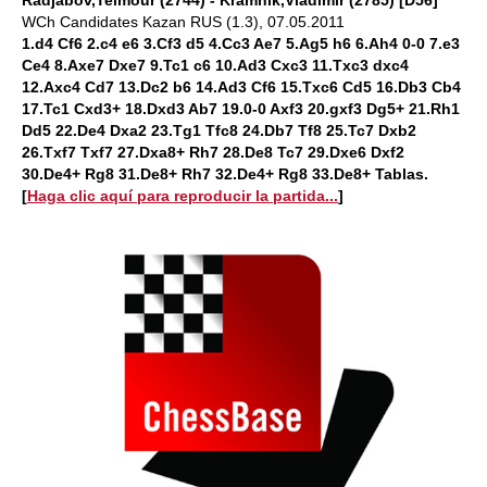
Radjabov,Teimour (2744) - Kramnik,Vladimir (2785) [D56]
WCh Candidates Kazan RUS (1.3), 07.05.2011
1.d4 Cf6 2.c4 e6 3.Cf3 d5 4.Cc3 Ae7 5.Ag5 h6 6.Ah4 0-0 7.e3
Ce4 8.Axe7 Dxe7 9.Tc1 c6 10.Ad3 Cxc3 11.Txc3 dxc4
12.Axc4 Cd7 13.Dc2 b6 14.Ad3 Cf6 15.Txc6 Cd5 16.Db3 Cb4
17.Tc1 Cxd3+ 18.Dxd3 Ab7 19.0-0 Axf3 20.gxf3 Dg5+ 21.Rh1
Dd5 22.De4 Dxa2 23.Tg1 Tfc8 24.Db7 Tf8 25.Tc7 Dxb2
26.Txf7 Txf7 27.Dxa8+ Rh7 28.De8 Tc7 29.Dxe6 Dxf2
30.De4+ Rg8 31.De8+ Rh7 32.De4+ Rg8 33.De8+ Tablas.
[
Haga clic aquí para reproducir la partida...
]