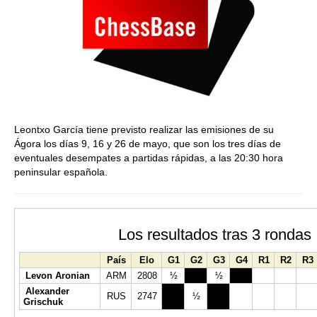
Leontxo García tiene previsto realizar las emisiones de su
Ágora los días 9, 16 y 26 de mayo, que son los tres días de
eventuales desempates a partidas rápidas, a las 20:30 hora
peninsular española.
Los resultados tras 3 rondas
País
Elo
G1
G2
G3
G4
R1
R2
R3
Levon Aronian
ARM
2808
½
½
½
Alexander
RUS
2747
½
½
½
Grischuk