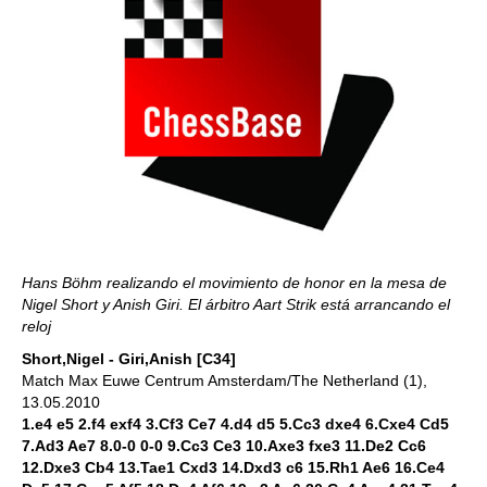
Hans Böhm realizando el movimiento de honor en la mesa de
Nigel Short y Anish Giri. El árbitro Aart Strik está arrancando el
reloj
Short,Nigel - Giri,Anish [C34]
Match Max Euwe Centrum Amsterdam/The Netherland (1),
13.05.2010
1.e4 e5 2.f4 exf4 3.Cf3 Ce7 4.d4 d5 5.Cc3 dxe4 6.Cxe4 Cd5
7.Ad3 Ae7 8.0-0 0-0 9.Cc3 Ce3 10.Axe3 fxe3 11.De2 Cc6
12.Dxe3 Cb4 13.Tae1 Cxd3 14.Dxd3 c6 15.Rh1 Ae6 16.Ce4