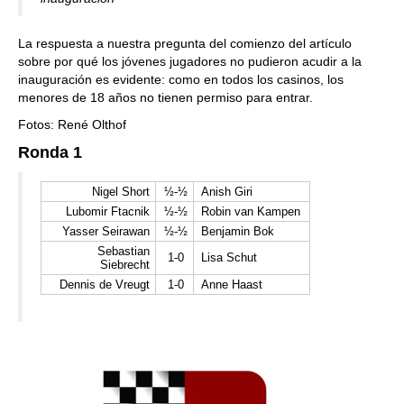
La respuesta a nuestra pregunta del comienzo del artículo
sobre por qué los jóvenes jugadores no pudieron acudir a la
inauguración es evidente: como en todos los casinos, los
menores de 18 años no tienen permiso para entrar.
Fotos: René Olthof
Ronda 1
Nigel Short
½-½
Anish Giri
Lubomir Ftacnik
½-½
Robin van Kampen
Yasser Seirawan
½-½
Benjamin Bok
Sebastian
1-0
Lisa Schut
Siebrecht
Dennis de Vreugt
1-0
Anne Haast