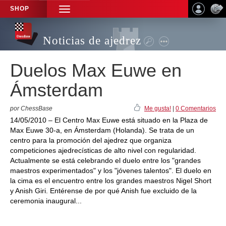
SHOP
TOGGLE
NAVIGATION
Noticias de ajedrez
Duelos Max Euwe en
Ámsterdam
por ChessBase
Me gusta!
|
0 Comentarios
14/05/2010 – El Centro Max Euwe está situado en la Plaza de
Max Euwe 30-a, en Ámsterdam (Holanda). Se trata de un
centro para la promoción del ajedrez que organiza
competiciones ajedrecísticas de alto nivel con regularidad.
Actualmente se está celebrando el duelo entre los "grandes
maestros experimentados" y los "jóvenes talentos". El duelo en
la cima es el encuentro entre los grandes maestros Nigel Short
y Anish Giri. Entérense de por qué Anish fue excluido de la
ceremonia inaugural...