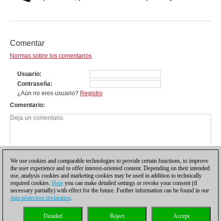
Comentar
Normas sobre los comentarios
Usuario
Contraseña
¿Aún no eres usuario?
Registro
Comentario
We use cookies and comparable technologies to provide certain functions, to improve
the user experience and to offer interest-oriented content. Depending on their intended
use, analysis cookies and marketing cookies may be used in addition to technically
required cookies.
Here
you can make detailed settings or revoke your consent (if
necessary partially) with effect for the future. Further information can be found in our
data protection declaration
.
Política de privacidad
|
Pie de imprenta
|
Para contactar
|
Cookies Management
|
Detailed
Reject
Accept