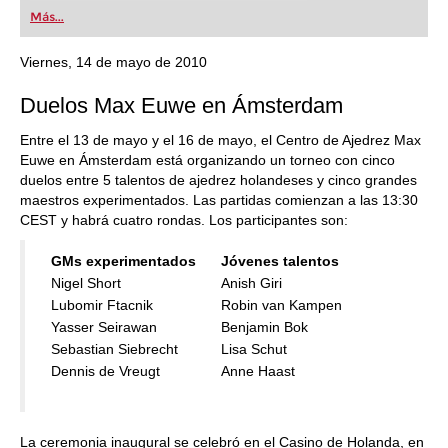
first steps into the world of club chess, or already
Más...
playing at a tournament level: with FRITZ, you can
train more efficiently, intelligently and with a
more personalised approach than ever before.
Viernes, 14 de mayo de 2010
Duelos Max Euwe en Ámsterdam
Entre el 13 de mayo y el 16 de mayo, el Centro de Ajedrez Max
Euwe en Ámsterdam está organizando un torneo con cinco
duelos entre 5 talentos de ajedrez holandeses y cinco grandes
maestros experimentados. Las partidas comienzan a las 13:30
CEST y habrá cuatro rondas. Los participantes son:
GMs experimentados
Jóvenes talentos
Nigel Short
Anish Giri
Lubomir Ftacnik
Robin van Kampen
Yasser Seirawan
Benjamin Bok
Sebastian Siebrecht
Lisa Schut
Dennis de Vreugt
Anne Haast
La ceremonia inaugural se celebró en el Casino de Holanda, en