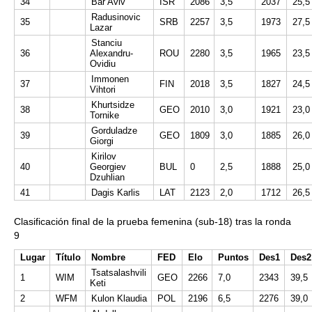
34
Bar Aviv
ISR
2086
3,5
2037
25,5
Radusinovic
35
SRB
2257
3,5
1973
27,5
Lazar
Stanciu
36
Alexandru-
ROU
2280
3,5
1965
23,5
Ovidiu
Immonen
37
FIN
2018
3,5
1827
24,5
Vihtori
Khurtsidze
38
GEO
2010
3,0
1921
23,0
Tornike
Gorduladze
39
GEO
1809
3,0
1885
26,0
Giorgi
Kirilov
40
Georgiev
BUL
0
2,5
1888
25,0
Dzuhlian
41
Dagis Karlis
LAT
2123
2,0
1712
26,5
Clasificación final de la prueba femenina (sub-18) tras la ronda
9
Lugar
Título
Nombre
FED
Elo
Puntos
Des1
Des2
Tsatsalashvili
1
WIM
GEO
2266
7,0
2343
39,5
Keti
2
WFM
Kulon Klaudia
POL
2196
6,5
2276
39,0