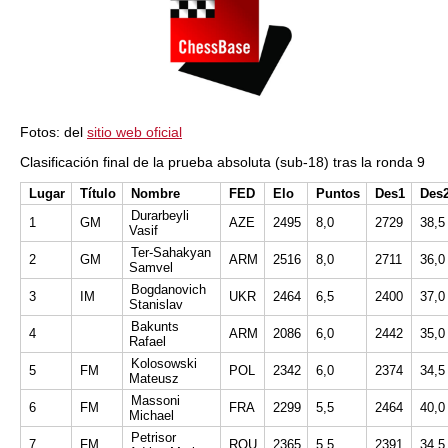
Fotos: del
sitio web oficial
Clasificación final de la prueba absoluta (sub-18) tras la ronda 9
Lugar
Título
Nombre
FED
Elo
Puntos
Des1
Des
Durarbeyli
1
GM
AZE
2495
8,0
2729
38,5
Vasif
Ter-Sahakyan
2
GM
ARM
2516
8,0
2711
36,0
Samvel
Bogdanovich
3
IM
UKR
2464
6,5
2400
37,0
Stanislav
Bakunts
4
ARM
2086
6,0
2442
35,0
Rafael
Kolosowski
5
FM
POL
2342
6,0
2374
34,5
Mateusz
Massoni
6
FM
FRA
2299
5,5
2464
40,0
Michael
Petrisor
7
FM
ROU
2365
5,5
2391
34,5