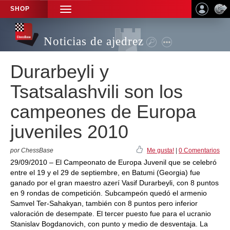
SHOP
TOGGLE
NAVIGATION
Noticias de ajedrez
Durarbeyli y
Tsatsalashvili son los
campeones de Europa
juveniles 2010
por ChessBase
Me gusta!
|
0 Comentarios
29/09/2010 – El Campeonato de Europa Juvenil que se celebró
entre el 19 y el 29 de septiembre, en Batumi (Georgia) fue
ganado por el gran maestro azerí Vasif Durarbeyli, con 8 puntos
en 9 rondas de competición. Subcampeón quedó el armenio
Samvel Ter-Sahakyan, también con 8 puntos pero inferior
valoración de desempate. El tercer puesto fue para el ucranio
Stanislav Bogdanovich, con punto y medio de desventaja. La