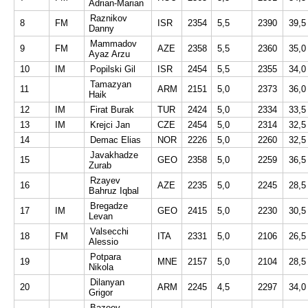
Adrian-Marian
Raznikov
8
FM
ISR
2354
5,5
2390
39,5
Danny
Mammadov
9
FM
AZE
2358
5,5
2360
35,0
Ayaz Arzu
10
IM
Popilski Gil
ISR
2454
5,5
2355
34,0
Tamazyan
11
ARM
2151
5,0
2373
36,0
Haik
12
IM
Firat Burak
TUR
2424
5,0
2334
33,5
13
IM
Krejci Jan
CZE
2454
5,0
2314
32,5
14
Demac Elias
NOR
2226
5,0
2260
32,5
Javakhadze
15
GEO
2358
5,0
2259
36,5
Zurab
Rzayev
16
AZE
2235
5,0
2245
28,5
Bahruz Iqbal
Bregadze
17
IM
GEO
2415
5,0
2230
30,5
Levan
Valsecchi
18
FM
ITA
2331
5,0
2106
26,5
Alessio
Potpara
19
MNE
2157
5,0
2104
28,5
Nikola
Dilanyan
20
ARM
2245
4,5
2297
34,0
Grigor
Bazeev