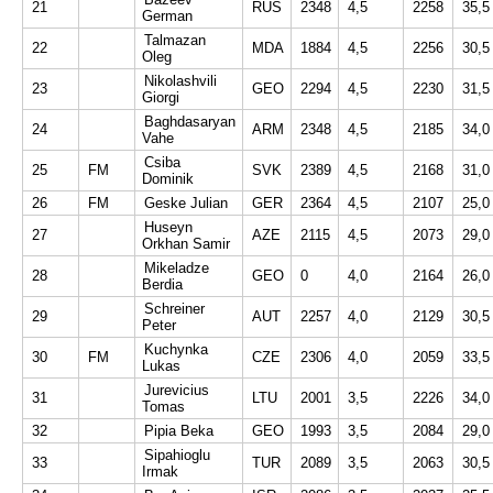
21
RUS
2348
4,5
2258
35,5
German
Talmazan
22
MDA
1884
4,5
2256
30,5
Oleg
Nikolashvili
23
GEO
2294
4,5
2230
31,5
Giorgi
Baghdasaryan
24
ARM
2348
4,5
2185
34,0
Vahe
Csiba
25
FM
SVK
2389
4,5
2168
31,0
Dominik
26
FM
Geske Julian
GER
2364
4,5
2107
25,0
Huseyn
27
AZE
2115
4,5
2073
29,0
Orkhan Samir
Mikeladze
28
GEO
0
4,0
2164
26,0
Berdia
Schreiner
29
AUT
2257
4,0
2129
30,5
Peter
Kuchynka
30
FM
CZE
2306
4,0
2059
33,5
Lukas
Jurevicius
31
LTU
2001
3,5
2226
34,0
Tomas
32
Pipia Beka
GEO
1993
3,5
2084
29,0
Sipahioglu
33
TUR
2089
3,5
2063
30,5
Irmak