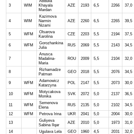
Abdulla
3
WIM
Khayala
AZE
2193
6,5
2266
37,0
Mardan
Kazimova
4
WIM
Narmin
AZE
2260
6,5
2265
39,5
Nizami
Olsarova
5
WFM
CZE
2203
5,5
2194
37,5
Karolina
Gorozhankina
6
WFM
RUS
2069
5,5
2143
34,5
Julia
Anusca
7
Madalina-
ROU
2009
5,5
2104
32,0
Maria
Rizhamadze
8
GEO
2018
5,5
2076
34,5
Patman
Adamowicz
9
WFM
POL
2147
5,5
2073
30,0
Katarzyna
Motycakova
10
WFM
SVK
2072
5,0
2137
36,5
Monika
Semenova
11
WFM
RUS
2135
5,0
2102
34,5
Elena
12
WFM
Petrova Irina
UKR
2041
5,0
2004
30,0
Guliyeva
13
AZE
2010
5,0
1973
31,0
Sabina Ilqar
14
Ugulava Lela
GEO
1960
4,5
2031
32,0