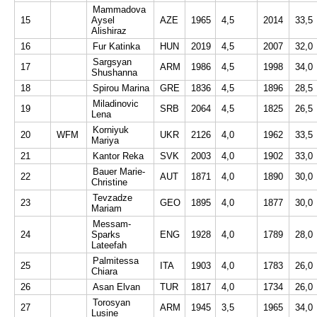
Mammadova
15
Aysel
AZE
1965
4,5
2014
33,5
Alishiraz
16
Fur Katinka
HUN
2019
4,5
2007
32,0
Sargsyan
17
ARM
1986
4,5
1998
34,0
Shushanna
18
Spirou Marina
GRE
1836
4,5
1896
28,5
Miladinovic
19
SRB
2064
4,5
1825
26,5
Lena
Korniyuk
20
WFM
UKR
2126
4,0
1962
33,5
Mariya
21
Kantor Reka
SVK
2003
4,0
1902
33,0
Bauer Marie-
22
AUT
1871
4,0
1890
30,0
Christine
Tevzadze
23
GEO
1895
4,0
1877
30,0
Mariam
Messam-
24
Sparks
ENG
1928
4,0
1789
28,0
Lateefah
Palmitessa
25
ITA
1903
4,0
1783
26,0
Chiara
26
Asan Elvan
TUR
1817
4,0
1734
26,0
Torosyan
27
ARM
1945
3,5
1965
34,0
Lusine