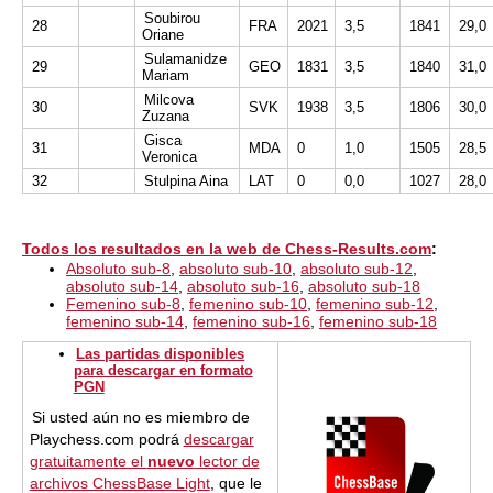
Soubirou
28
FRA
2021
3,5
1841
29,0
Oriane
Sulamanidze
29
GEO
1831
3,5
1840
31,0
Mariam
Milcova
30
SVK
1938
3,5
1806
30,0
Zuzana
Gisca
31
MDA
0
1,0
1505
28,5
Veronica
32
Stulpina Aina
LAT
0
0,0
1027
28,0
Todos los resultados en la web de Chess-Results.com
:
Absoluto sub-8
,
absoluto sub-10
,
absoluto sub-12
,
absoluto sub-14
,
absoluto sub-16
,
absoluto sub-18
Femenino sub-8
,
femenino sub-10
,
femenino sub-12
,
femenino sub-14
,
femenino sub-16
,
femenino sub-18
Las partidas disponibles
para descargar en formato
PGN
Si usted aún no es miembro de
Playchess.com podrá
descargar
gratuitamente el
nuevo
lector de
archivos ChessBase Light
, que le