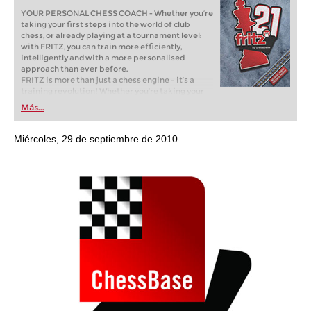
YOUR PERSONAL CHESS COACH - Whether you’re
taking your first steps into the world of club
chess, or already playing at a tournament level:
with FRITZ, you can train more efficiently,
intelligently and with a more personalised
approach than ever before.
FRITZ is more than just a chess engine – it’s a
training revolution! Whether you’re taking your
first steps into the world of club chess, or already
Más...
playing at a tournament level: with FRITZ, you can
train more efficiently, intelligently and with a
more personalised approach than ever before.
Miércoles, 29 de septiembre de 2010