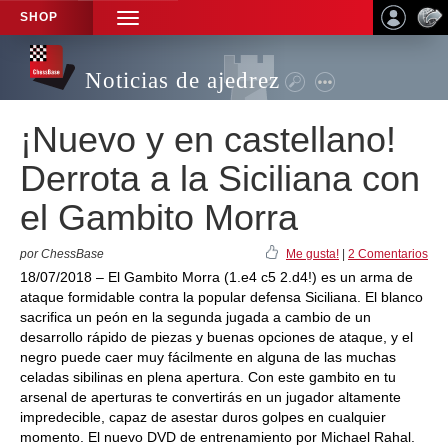
SHOP
TOGGLE
NAVIGATION
Noticias de ajedrez
¡Nuevo y en castellano!
Derrota a la Siciliana con
el Gambito Morra
por ChessBase
Me gusta!
|
2 Comentarios
18/07/2018 – El Gambito Morra (1.e4 c5 2.d4!) es un arma de
ataque formidable contra la popular defensa Siciliana. El blanco
sacrifica un peón en la segunda jugada a cambio de un
desarrollo rápido de piezas y buenas opciones de ataque, y el
negro puede caer muy fácilmente en alguna de las muchas
celadas sibilinas en plena apertura. Con este gambito en tu
arsenal de aperturas te convertirás en un jugador altamente
impredecible, capaz de asestar duros golpes en cualquier
momento. El nuevo DVD de entrenamiento por Michael Rahal.