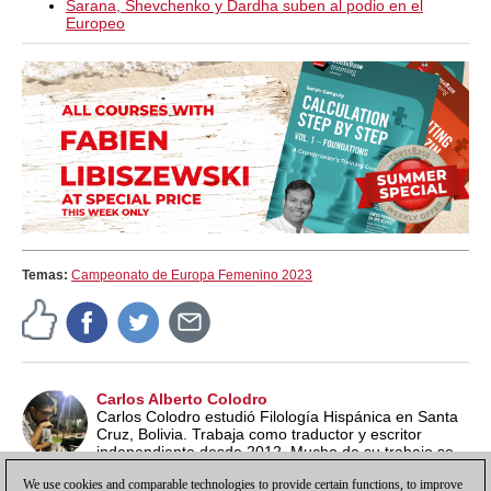
Sarana, Shevchenko y Dardha suben al podio en el
Europeo
Temas:
Campeonato de Europa Femenino 2023
Carlos Alberto Colodro
Carlos Colodro estudió Filología Hispánica en Santa
Cruz, Bolivia. Trabaja como traductor y escritor
independiente desde 2012. Mucho de su trabajo se
realiza en textos relacionados con el ajedrez, uno de sus más
We use cookies and comparable technologies to provide certain functions, to improve
grandes intereses, junto con la literatura y la música.