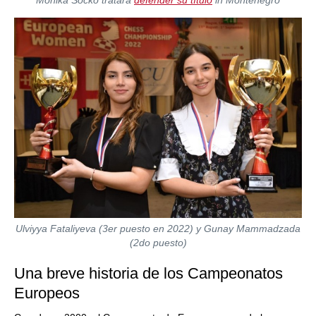
Monika Socko tratará
defender su título
in Montenegro
Ulviyya Fataliyeva (3er puesto en 2022) y Gunay Mammadzada
(2do puesto)
Una breve historia de los Campeonatos
Europeos