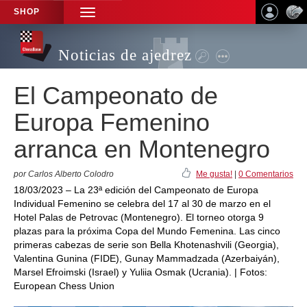
SHOP
TOGGLE
NAVIGATION
Noticias de ajedrez
El Campeonato de
Europa Femenino
arranca en Montenegro
por Carlos Alberto Colodro
Me gusta!
|
0 Comentarios
18/03/2023 – La 23ª edición del Campeonato de Europa
Individual Femenino se celebra del 17 al 30 de marzo en el
Hotel Palas de Petrovac (Montenegro). El torneo otorga 9
plazas para la próxima Copa del Mundo Femenina. Las cinco
primeras cabezas de serie son Bella Khotenashvili (Georgia),
Valentina Gunina (FIDE), Gunay Mammadzada (Azerbaiyán),
Marsel Efroimski (Israel) y Yuliia Osmak (Ucrania). | Fotos:
European Chess Union