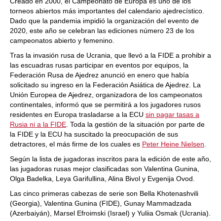
Creado en 2000, el Campeonato de Europa es uno de los
torneos abiertos más importantes del calendario ajedrecístico.
Dado que la pandemia impidió la organización del evento de
2020, este año se celebran las ediciones número 23 de los
campeonatos abierto y femenino.
Tras la invasión rusa de Ucrania, que llevó a la FIDE a prohibir a
las escuadras rusas participar en eventos por equipos, la
Federación Rusa de Ajedrez anunció en enero que había
solicitado su ingreso en la Federación Asiática de Ajedrez. La
Unión Europea de Ajedrez, organizadora de los campeonatos
continentales, informó que se permitirá a los jugadores rusos
residentes en Europa trasladarse a la ECU
sin pagar tasas a
Rusia ni a la FIDE
. Toda la gestión de la situación por parte de
la FIDE y la ECU ha suscitado la preocupación de sus
detractores, el más firme de los cuales es
Peter Heine Nielsen
.
Según la lista de jugadoras inscritos para la edición de este año,
las jugadoras rusas mejor clasificadas son Valentina Gunina,
Olga Badelka, Leya Garifullina, Alina Bivol y Evgenija Ovod.
Las cinco primeras cabezas de serie son Bella Khotenashvili
(Georgia), Valentina Gunina (FIDE), Gunay Mammadzada
(Azerbaiyán), Marsel Efroimski (Israel) y Yuliia Osmak (Ucrania).