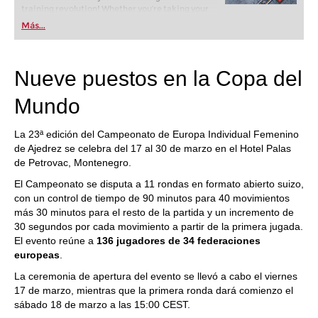
training revolution! Whether you’re taking your
first steps into the world of club chess, or already
Más...
playing at a tournament level: with FRITZ, you can
train more efficiently, intelligently and with a
more personalised approach than ever before.
Nueve puestos en la Copa del
Mundo
La 23ª edición del Campeonato de Europa Individual Femenino
de Ajedrez se celebra del 17 al 30 de marzo en el Hotel Palas
de Petrovac, Montenegro.
El Campeonato se disputa a 11 rondas en formato abierto suizo,
con un control de tiempo de 90 minutos para 40 movimientos
más 30 minutos para el resto de la partida y un incremento de
30 segundos por cada movimiento a partir de la primera jugada.
El evento reúne a
136 jugadores de 34 federaciones
europeas
.
La ceremonia de apertura del evento se llevó a cabo el viernes
17 de marzo, mientras que la primera ronda dará comienzo el
sábado 18 de marzo a las 15:00 CEST.