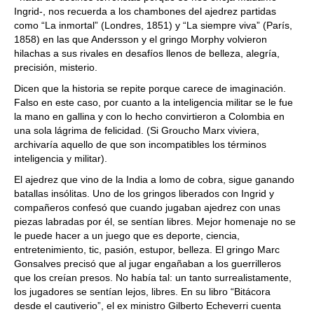
Ingrid-, nos recuerda a los chambones del ajedrez partidas
como “La inmortal” (Londres, 1851) y “La siempre viva” (París,
1858) en las que Andersson y el gringo Morphy volvieron
hilachas a sus rivales en desafíos llenos de belleza, alegría,
precisión, misterio.
Dicen que la historia se repite porque carece de imaginación.
Falso en este caso, por cuanto a la inteligencia militar se le fue
la mano en gallina y con lo hecho convirtieron a Colombia en
una sola lágrima de felicidad. (Si Groucho Marx viviera,
archivaría aquello de que son incompatibles los términos
inteligencia y militar).
El ajedrez que vino de la India a lomo de cobra, sigue ganando
batallas insólitas. Uno de los gringos liberados con Ingrid y
compañeros confesó que cuando jugaban ajedrez con unas
piezas labradas por él, se sentían libres. Mejor homenaje no se
le puede hacer a un juego que es deporte, ciencia,
entretenimiento, tic, pasión, estupor, belleza. El gringo Marc
Gonsalves precisó que al jugar engañaban a los guerrilleros
que los creían presos. No había tal: un tanto surrealistamente,
los jugadores se sentían lejos, libres. En su libro “Bitácora
desde el cautiverio”, el ex ministro Gilberto Echeverri cuenta