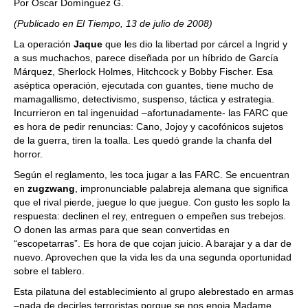
Por Óscar Domínguez G.
(Publicado en El Tiempo, 13 de julio de 2008)
La operación
Jaque
que les dio la libertad por cárcel a Ingrid y
a sus muchachos, parece diseñada por un híbrido de García
Márquez, Sherlock Holmes, Hitchcock y Bobby Fischer. Esa
aséptica operación, ejecutada con guantes, tiene mucho de
mamagallismo, detectivismo, suspenso, táctica y estrategia.
Incurrieron en tal ingenuidad –afortunadamente- las FARC que
es hora de pedir renuncias: Cano, Jojoy y cacofónicos sujetos
de la guerra, tiren la toalla. Les quedó grande la chanfa del
horror.
Según el reglamento, les toca jugar a las FARC. Se encuentran
en
zugzwang
, impronunciable palabreja alemana que significa
que el rival pierde, juegue lo que juegue. Con gusto les soplo la
respuesta: declinen el rey, entreguen o empeñen sus trebejos.
O donen las armas para que sean convertidas en
“escopetarras”. Es hora de que cojan juicio. A barajar y a dar de
nuevo. Aprovechen que la vida les da una segunda oportunidad
sobre el tablero.
Esta pilatuna del establecimiento al grupo alebrestado en armas
–nada de decirles terroristas porque se nos enoja Madame