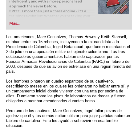
intelligently and with a more personalised
approach than ever before.
FRITZ is more than just a chess engine – it’s a
training revolution! Whether you’re taking your
first steps into the world of club chess, or already
Más...
playing at a tournament level: with FRITZ, you can
train more efficiently, intelligently and with a
more personalised approach than ever before.
Los americanos, Marc Gonsalves, Thomas Howes y Keith Stansell,
estaban entre los 15 rehenes, incluyendo a la ex candidata a la
Presidencia de Colombia, Ingrid Betancourt, que fueron rescatados el
2 de julio en una operación militar del ejército colombiano. Los tres
colaboradores gubernamentales habían sido capturados por las
Fuerzas Armadas Revolucionarias de Colombia (FARC) en febrero de
2003, después de que su avión se estrellase en una región remota del
país.
Los hombres pintaron un cuadro espantoso de su cautiverio,
describiendo meses en los cuales les ordenaron no hablar entre sí, y
un campamento inicial donde vivieron con una rata por encima de
ellos. Durmieron sobre los pisos de laboratorios de drogas y fueron
obligados a marchar encadenados durantes horas.
Pero uno de los cautivos, Marc Gonsalves, logró tallar piezas de
ajedrez que él y los demás solían utilizar para jugar partidas sobre un
tablero de cartulina. Esto les ayudó a sobrevivir en esa terrible
situación.