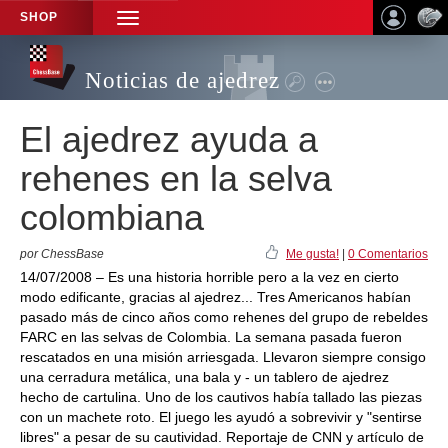
SHOP
TOGGLE
NAVIGATION
Noticias de ajedrez
El ajedrez ayuda a
rehenes en la selva
colombiana
por ChessBase
Me gusta!
|
0 Comentarios
14/07/2008 – Es una historia horrible pero a la vez en cierto
modo edificante, gracias al ajedrez... Tres Americanos habían
pasado más de cinco años como rehenes del grupo de rebeldes
FARC en las selvas de Colombia. La semana pasada fueron
rescatados en una misión arriesgada. Llevaron siempre consigo
una cerradura metálica, una bala y - un tablero de ajedrez
hecho de cartulina. Uno de los cautivos había tallado las piezas
con un machete roto. El juego les ayudó a sobrevivir y "sentirse
libres" a pesar de su cautividad. Reportaje de CNN y artículo de