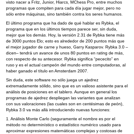
visto nacer a Fritz, Junior, Hiarcs, MChess Pro, entre muchos
programas que compiten para cada día jugar mejor, pero no
sólo entre máquinas, sino también contra los seres humanos.
El último programa que ha dado de qué hablar es Rybka, el
programa que en los últimos tiempos parece ser, sin duda,
mejor que los demás. Hoy, la versión 2.31 de Rybka tiene más
de 3000 puntos Elo; esto es alrededor de 200 puntos más que
el mejor jugador de carne y hueso, Garry Kasparov. Rybka 3.0 –
dicen– tendrá un avance de unos 80 puntos en rating de más,
con respecto de su antecesor. Rybka significa “pececito” en
ruso y es el actual campeón del mundo entre computadoras, al
haber ganado el título en Amsterdam 2007.
Sin duda, este software no sólo juega un ajedrez
extremadamente sólido, sino que es un valioso asistente para el
análisis de posiciones en el tablero. Aunque en general los
programas de ajedrez despliegan las variantes que analizan
con sus valoraciones (las cuales son en centésimas de peón),
Rybka 3.0 va más allá introduciendo nuevas funciones:
1. Análisis Monte Carlo (seguramente el nombre es por el
método no determinístico o estadístico numérico usado para
aproximar expresiones matemáticas complejas y costosas de