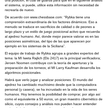
una posición, el cual se guarda para que en el siguiente análisis
el sistema, si puede, utilice esta información sin necesidad de
recrearla de nuevo.
De acuerdo con www.chessbase.com: “Rybka tiene una
comprensión extraordinaria de los factores dinámicos. Eso a
menudo se traduce en sacrificios de calidad o de peones a
largo plazo y un estilo de juego posicional activo que recuerda
al ajedrez humano. Así, donde mejor parece valorar es en las
posiciones asimétricas, del tipo de las que aparecen por
ejemplo en los sistemas de la Siciliana”.
El equipo de trabajo de Rybka agrupa a grandes expertos del
tema: la MI Iweta Rajlich (Elo 2417) es la principal verificadora;
Jeroen Noomen contribuye con la teoría de aperturas y la
preparación de los torneos; el MI Larry Kaufman desarrolla los
algoritmos posicionales.
Habrá que verlo jugar y analizar posiciones. El mundo del
ajedrez ha cambiado muchísimo desde que la computadora
personal (y casera), se ha incrustado en la vida de los seres
humanos. Hoy tenemos la posibilidad de comprar, por algo así
como el equivalente a 50 euros, un gran maestro cibernético de
silicio, cuyos consejos y análisis nos pueden hacer entender