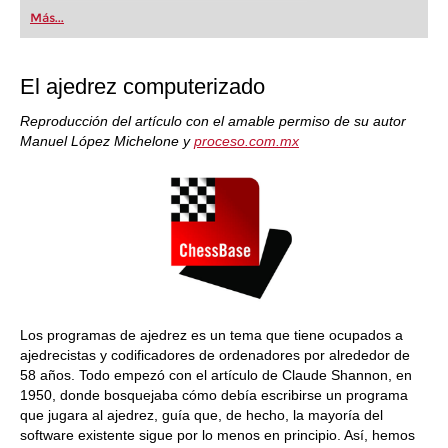
first steps into the world of club chess, or already
Más...
playing at a tournament level: with FRITZ, you can
train more efficiently, intelligently and with a
more personalised approach than ever before.
El ajedrez computerizado
Reproducción del artículo con el amable permiso de su autor
Manuel López Michelone y
proceso.com.mx
Los programas de ajedrez es un tema que tiene ocupados a
ajedrecistas y codificadores de ordenadores por alrededor de
58 años. Todo empezó con el artículo de Claude Shannon, en
1950, donde bosquejaba cómo debía escribirse un programa
que jugara al ajedrez, guía que, de hecho, la mayoría del
software existente sigue por lo menos en principio. Así, hemos