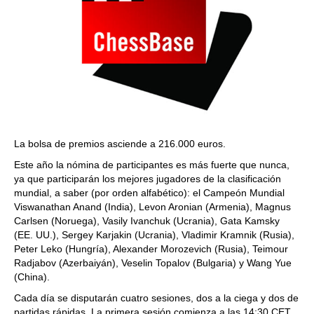
La bolsa de premios asciende a 216.000 euros.
Este año la nómina de participantes es más fuerte que nunca,
ya que participarán los mejores jugadores de la clasificación
mundial, a saber (por orden alfabético): el Campeón Mundial
Viswanathan Anand (India), Levon Aronian (Armenia), Magnus
Carlsen (Noruega), Vasily Ivanchuk (Ucrania), Gata Kamsky
(EE. UU.), Sergey Karjakin (Ucrania), Vladimir Kramnik (Rusia),
Peter Leko (Hungría), Alexander Morozevich (Rusia), Teimour
Radjabov (Azerbaiyán), Veselin Topalov (Bulgaria) y Wang Yue
(China).
Cada día se disputarán cuatro sesiones, dos a la ciega y dos de
partidas rápidas. La primera sesión comienza a las 14:30 CET.