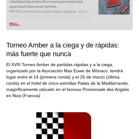
intelligently and with a more personalised
approach than ever before.
FRITZ is more than just a chess engine – it’s a
training revolution! Whether you’re taking your
first steps into the world of club chess, or already
Más...
playing at a tournament level: with FRITZ, you can
train more efficiently, intelligently and with a
more personalised approach than ever before.
Torneo Amber a la ciega y de rápidas:
más fuerte que nunca
El XVIII Torneo Amber de partidas rápidas y a la ciega,
organizado por la Asociación Max Euwe de Mónaco, tendrá
lugar entre el 14 (primera ronda) y el 26 de marzo (última
ronda) en el hotel de cinco estrellas Palais de la Mediterranée,
magníficamente ubicado en el famoso Promenade des Anglais
en Niza (Francia)