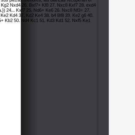
25. Kg2 Nxd4 26. Bxf7+ Kf8 27. Nxc8 Kxf7 28. exd4
.}) 24... Kxf7 25. Nd6+ Ke6 26. Nxc8 Nf3+ 27.
Ke2 Kd4 37. Kd2 Ke4 38. b4 Bf8 39. Ke2 g6 40.
b5+ Kb2 50. Nd4 Kc1 51. Kd3 Kd1 52. Nxf5 Ke1