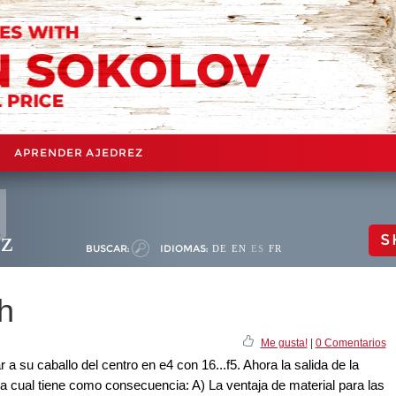
APRENDER AJEDREZ
ez
S
BUSCAR:
IDIOMAS:
DE
EN
ES
FR
h
Me gusta!
|
0 Comentarios
a su caballo del centro en e4 con 16...f5. Ahora la salida de la
 la cual tiene como consecuencia: A) La ventaja de material para las