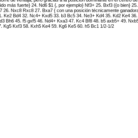
sido más fuerte} 24. Nd6 $1 {, por ejemplo} Nf3+ 25. Bxf3 ({o bien} 
7 26. Nxc8 Rxc8 27. Bxa7 { con una posición técnicamente ganadora
1. Ke2 Bd4 32. Nc4+ Kxd5 33. b3 Bc5 34. Ne3+ Kd4 35. Kd2 Ke4 36. 
 Kd3 Bh6 45. f5 gxf5 46. Nd4+ Kxa3 47. Kc4 Bf8 48. b5 axb5+ 49. Nx
7. Kg5 Kxf3 58. Kxh5 Ke4 59. Kg6 Ke5 60. h5 Bc1 1/2-1/2