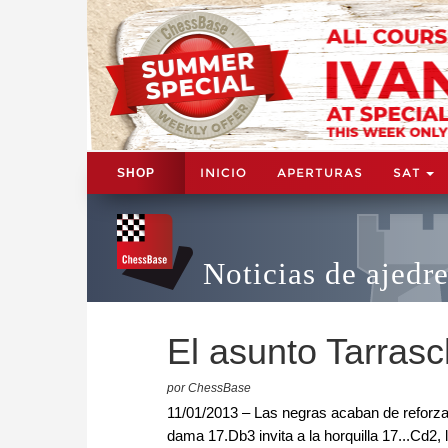
INICIO
APERTURAS
SAT
SHOP
Noticias de ajedr
El asunto Tarrasc
por ChessBase
11/01/2013 – Las negras acaban de reforzar 
dama 17.Db3 invita a la horquilla 17...Cd2,