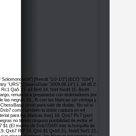
ev Solomonovich"] [Result "1/2-1/2"] [ECO "D34"]
ntry "URS"] [SourceDate "2009.06.14"] 1. d4 d5 2.
2. Rc1 Qa5 13. a3 Be6 14. Nd4 Nxd4 15. Bxd4
bargo, renuncia a prepararse con ordenadores por
 las negras 16...f5 con las blancas sin ventaja y
 ChessBase sirvió para salir de dudas. No sé si
8.Dxb7 como también la doble captura en e4
aterial para las blancas tras} 18. Qxb7 Rc7 {por}
as no tienen ninguna posibilidad de evitar el
$1 {El motivo de Dxb7/Db5! tras la horquilla de
d2 19. Qxb7 Rf7 20. Qb5 $1 Qxb5 21. Nxb5 Nxf1 22.
e sus piezas menores, las blancas recuperan el