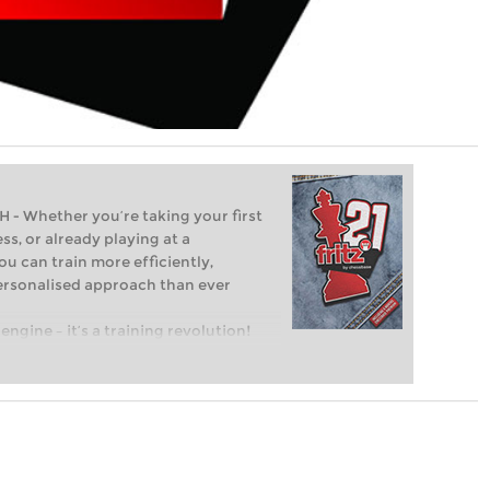
Whether you’re taking your first
ss, or already playing at a
ou can train more efficiently,
personalised approach than ever
engine – it’s a training revolution!
t steps into the world of club chess,
ent level: with FRITZ, you can train
 and with a more personalised