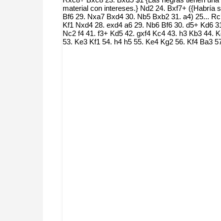
material con intereses.} Nd2 24. Bxf7+ ({Habría 
Bf6 29. Nxa7 Bxd4 30. Nb5 Bxb2 31. a4) 25... Rc
Kf1 Nxd4 28. exd4 a6 29. Nb6 Bf6 30. d5+ Kd6 3
Nc2 f4 41. f3+ Kd5 42. gxf4 Kc4 43. h3 Kb3 44.
53. Ke3 Kf1 54. h4 h5 55. Ke4 Kg2 56. Kf4 Ba3 5