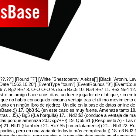
??.??"] [Round "?"] [White "Shestoperov, Aleksej"] [Black "Aronin, L
tDate "1962.10.20"] [EventType "tourn"] [EventRounds "9"] [EventCou
Nf6 7. Bg2 Be7 8. O-O O-O 9. dxc5 Bxc5 10. Na4 Be7 11. Be3 Ne4 1
stró un amigo hace unos días, un fuerte jugador de club que, sin em
 que no había conseguido ninguna ventaja tras el último movimiento de
nto en ningún libro de ajedrez. Un clic en la base de datos online de
ssBase.:)} 17. Qb3 $1 {en este caso es muy fuerte. Amenaza tanto 1
 tras ...f5).} Bg5 ({La horquilla} 17... Nd2 $2 {conduce a ventaja de m
as porque amenaza 20.Dxg7++}) 19. Qb5 $1 {(Respuesta A) - Las negr
21. Rfd1 ({también} 21. Rc7 $5 {inmediatamente}) 21... Nb3 22. Rc7 
la partida, pero en una variante todavía más complicada.}) 18. e3 N
rre de ventaja, pero gracias a la posición dominante en el centro d