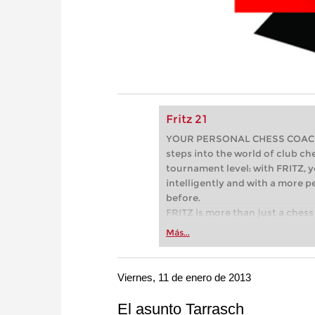
Fritz 21
YOUR PERSONAL CHESS COACH - 
steps into the world of club che
tournament level: with FRITZ, y
intelligently and with a more 
before.
FRITZ is more than just a chess 
Whether you’re taking your firs
Más...
or already playing at a tournam
more efficiently, intelligently
approach than ever before.
Viernes, 11 de enero de 2013
El asunto Tarrasch