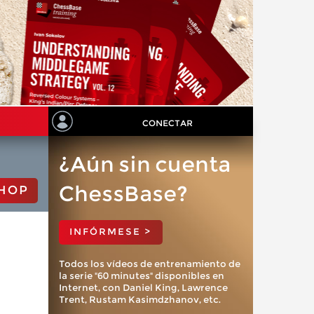
CONECTAR
¿Aún sin cuenta
ChessBase?
HOP
INFÓRMESE >
Todos los vídeos de entrenamiento de
la serie "60 minutes" disponibles en
Internet, con Daniel King, Lawrence
Trent, Rustam Kasimdzhanov, etc.