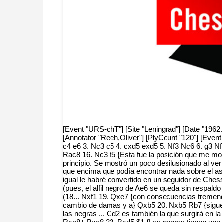
[Event "URS-chT"] [Site "Leningrad"] [Date "1962.
[Annotator "Reeh,Oliver"] [PlyCount "120"] [Even
c4 e6 3. Nc3 c5 4. cxd5 exd5 5. Nf3 Nc6 6. g3 
Rac8 16. Nc3 f5 {Esta fue la posición que me mo
principio. Se mostró un poco desilusionado al ver
que encima que podía encontrar nada sobre el asu
igual le habré convertido en un seguidor de Che
(pues, el alfil negro de Ae6 se queda sin respaldo
(18... Nxf1 19. Qxe7 {con consecuencias tremend
cambio de damas y a} Qxb5 20. Nxb5 Rb7 {sigue} 
las negras ... Cd2 es también la que surgirá en 
Rxc8+ Bxc8 23. Bxd5 $1 {Las negras tienen una to