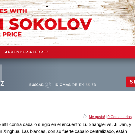
APRENDER AJEDREZ
ez
S
BUSCAR:
IDIOMAS:
DE
EN
ES
FR
Me gusta!
|
0 Comentarios
e alfil contra caballo surgió en el encuentro Lu Shanglei vs. Ji Dan, y
Xinghua. Las blancas, con su fuerte caballo centralizado, están