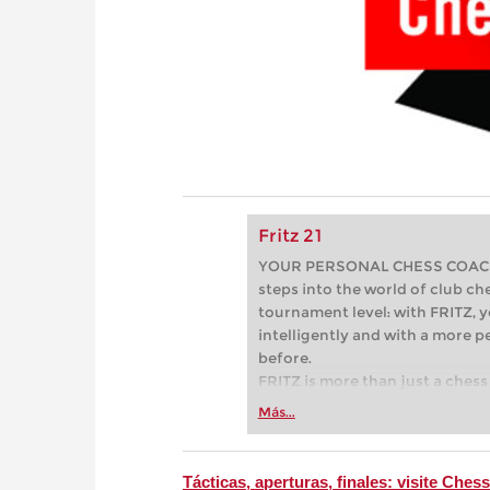
Fritz 21
YOUR PERSONAL CHESS COACH - 
steps into the world of club che
tournament level: with FRITZ, y
intelligently and with a more 
before.
FRITZ is more than just a chess 
Whether you’re taking your firs
Más...
or already playing at a tournam
more efficiently, intelligently
approach than ever before.
Tácticas, aperturas, finales: visite Ch