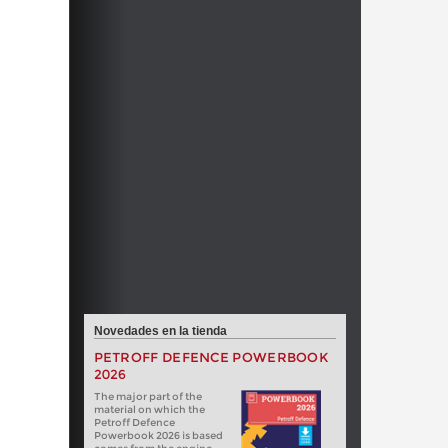
Novedades en la tienda
PETROFF DEFENCE POWERBOOK
2026
The major part of the
material on which the
Petroff Defence
Powerbook 2026 is based