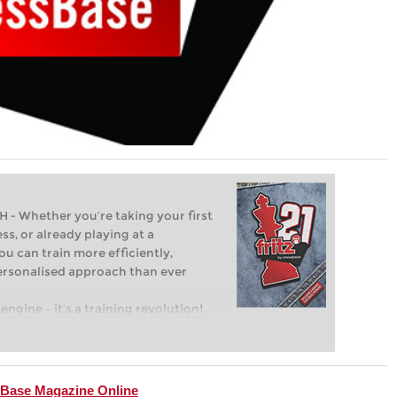
Whether you’re taking your first
ss, or already playing at a
ou can train more efficiently,
personalised approach than ever
engine – it’s a training revolution!
t steps into the world of club chess,
ent level: with FRITZ, you can train
 and with a more personalised
essBase Magazine Online