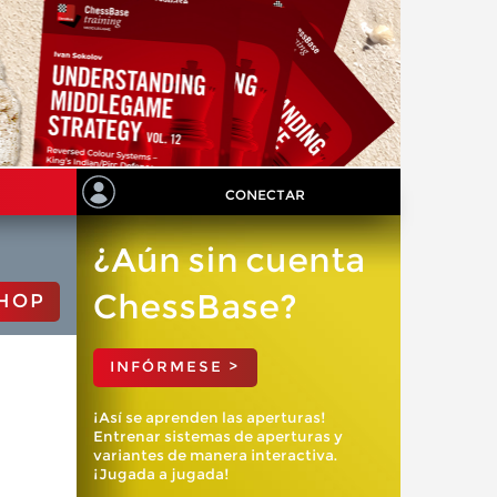
CONECTAR
¿Aún sin cuenta
ChessBase?
HOP
INFÓRMESE >
¡Así se aprenden las aperturas!
Entrenar sistemas de aperturas y
variantes de manera interactiva.
¡Jugada a jugada!