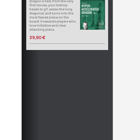
dragon is fast, from the very
first moves, your bishop
heads to g7, seizes the long
diagonal, and turns into the
most feared piece on the
board. It rewards players who
love initiative and clear
attacking plans.
39,90 €