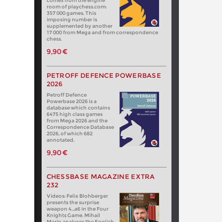
comes from the engine
room of playchess.com:
357 000 games. This
imposing number is
supplemented by another
17 000 from Mega and from correspondence
chess.
9,90 €
PETROFF DEFENCE POWERBASE
2026
Petroff Defence
Powerbase 2026 is a
database which contains
6475 high class games
from Mega 2026 and the
Correspondence Database
2026, of which 682
annotated.
9,90 €
CHESSBASE MAGAZINE EXTRA
232
Videos: Felix Blohberger
presents the surprise
weapon 4…a6 in the Four
Knights Game. Mihail
Marin analyses the English