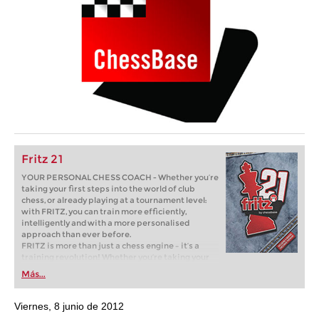
Fritz 21
YOUR PERSONAL CHESS COACH - Whether you’re
taking your first steps into the world of club
chess, or already playing at a tournament level:
with FRITZ, you can train more efficiently,
intelligently and with a more personalised
approach than ever before.
FRITZ is more than just a chess engine – it’s a
training revolution! Whether you’re taking your
first steps into the world of club chess, or already
Más...
playing at a tournament level: with FRITZ, you can
train more efficiently, intelligently and with a
more personalised approach than ever before.
Viernes, 8 junio de 2012