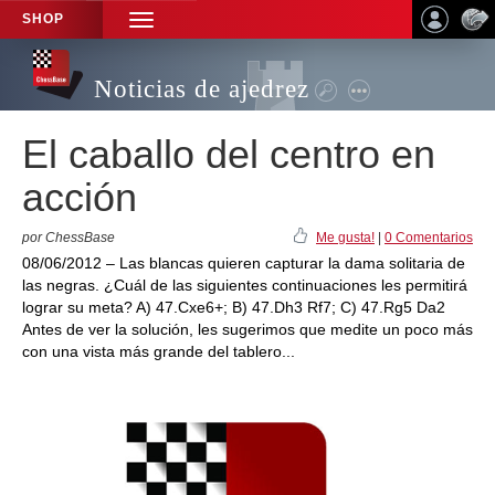
SHOP
TOGGLE
NAVIGATION
Noticias de ajedrez
El caballo del centro en
acción
por ChessBase
Me gusta!
|
0 Comentarios
08/06/2012 – Las blancas quieren capturar la dama solitaria de
las negras. ¿Cuál de las siguientes continuaciones les permitirá
lograr su meta? A) 47.Cxe6+; B) 47.Dh3 Rf7; C) 47.Rg5 Da2
Antes de ver la solución, les sugerimos que medite un poco más
con una vista más grande del tablero...