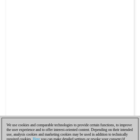
We use cookies and comparable technologies to provide certain functions, to improve
the user experience and to offer interest-oriented content. Depending on their intended
use, analysis cookies and marketing cookies may be used in addition to technically
required cookies.
Here
you can make detailed settings or revoke your consent (if