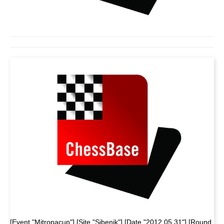
[Event "Mitropacup"] [Site "Sibenik"] [Date "2012.05.31"] [Round