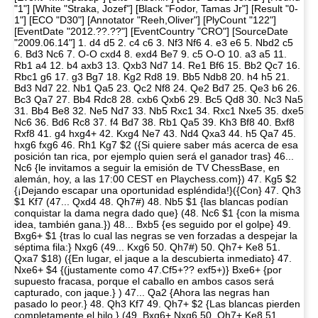
"1"] [White "Straka, Jozef"] [Black "Fodor, Tamas Jr"] [Result "0-
1"] [ECO "D30"] [Annotator "Reeh,Oliver"] [PlyCount "122"]
[EventDate "2012.??.??"] [EventCountry "CRO"] [SourceDate
"2009.06.14"] 1. d4 d5 2. c4 c6 3. Nf3 Nf6 4. e3 e6 5. Nbd2 c5
6. Bd3 Nc6 7. O-O cxd4 8. exd4 Be7 9. c5 O-O 10. a3 a5 11.
Rb1 a4 12. b4 axb3 13. Qxb3 Nd7 14. Re1 Bf6 15. Bb2 Qc7 16.
Rbc1 g6 17. g3 Bg7 18. Kg2 Rd8 19. Bb5 Ndb8 20. h4 h5 21.
Bd3 Nd7 22. Nb1 Qa5 23. Qc2 Nf8 24. Qe2 Bd7 25. Qe3 b6 26.
Bc3 Qa7 27. Bb4 Rdc8 28. cxb6 Qxb6 29. Bc5 Qd8 30. Nc3 Na5
31. Bb4 Be8 32. Ne5 Nd7 33. Nb5 Rxc1 34. Rxc1 Nxe5 35. dxe5
Nc6 36. Bd6 Rc8 37. f4 Bd7 38. Rb1 Qa5 39. Kh3 Bf8 40. Bxf8
Rxf8 41. g4 hxg4+ 42. Kxg4 Ne7 43. Nd4 Qxa3 44. h5 Qa7 45.
hxg6 fxg6 46. Rh1 Kg7 $2 ({Si quiere saber más acerca de esa
posición tan rica, por ejemplo quien será el ganador tras} 46...
Nc6 {le invitamos a seguir la emisión de TV ChessBase, en
alemán, hoy, a las 17:00 CEST en Playchess.com}) 47. Kg5 $2
{¡Dejando escapar una oportunidad espléndida!}({Con} 47. Qh3
$1 Kf7 (47... Qxd4 48. Qh7#) 48. Nb5 $1 {las blancas podían
conquistar la dama negra dado que} (48. Nc6 $1 {con la misma
idea, también gana.}) 48... Bxb5 {es seguido por el golpe} 49.
Bxg6+ $1 {tras lo cual las negras se ven forzadas a despejar la
séptima fila:} Nxg6 (49... Kxg6 50. Qh7#) 50. Qh7+ Ke8 51.
Qxa7 $18) ({En lugar, el jaque a la descubierta inmediato} 47.
Nxe6+ $4 {(justamente como 47.Cf5+?? exf5+)} Bxe6+ {por
supuesto fracasa, porque el caballo en ambos casos será
capturado, con jaque.} ) 47... Qa2 {Ahora las negras han
pasado lo peor.} 48. Qh3 Kf7 49. Qh7+ $2 {Las blancas pierden
completamente el hilo.} (49. Bxg6+ Nxg6 50. Qh7+ Ke8 51.