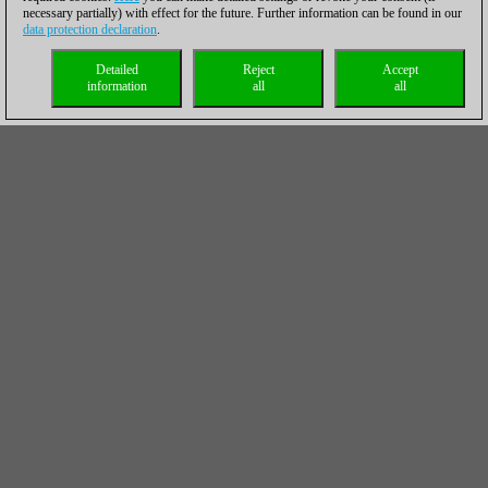
necessary partially) with effect for the future. Further information can be found in our
data protection declaration
.
Detailed
Reject
Accept
information
all
all