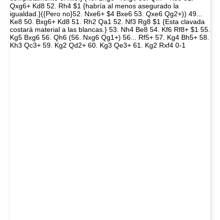
Qxg6+ Kd8 52. Rh4 $1 {habría al menos asegurado la
igualdad.}({Pero no}52. Nxe6+ $4 Bxe6 53. Qxe6 Qg2+)) 49...
Ke8 50. Bxg6+ Kd8 51. Rh2 Qa1 52. Nf3 Rg8 $1 {Esta clavada
costará material a las blancas.} 53. Nh4 Be8 54. Kf6 Rf8+ $1 55.
Kg5 Bxg6 56. Qh6 (56. Nxg6 Qg1+) 56... Rf5+ 57. Kg4 Bh5+ 58.
Kh3 Qc3+ 59. Kg2 Qd2+ 60. Kg3 Qe3+ 61. Kg2 Rxf4 0-1