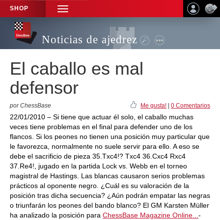
SHOP
TOGGLE
NAVIGATION
Noticias de ajedrez
El caballo es mal
defensor
por ChessBase
Me gusta!
|
0 Comentarios
22/01/2010 – Si tiene que actuar él solo, el caballo muchas
veces tiene problemas en el final para defender uno de los
flancos. Si los peones no tienen una posición muy particular que
le favorezca, normalmente no suele servir para ello. A eso se
debe el sacrificio de pieza 35.Txc4!? Txc4 36.Cxc4 Rxc4
37.Re4!, jugado en la partida Lock vs. Webb en el torneo
magistral de Hastings. Las blancas causaron serios problemas
prácticos al oponente negro. ¿Cuál es su valoración de la
posición tras dicha secuencia? ¿Aún podrán empatar las negras
o triunfarán los peones del bando blanco? El GM Karsten Müller
ha analizado la posición para
ChessBase Magazine Online...
-