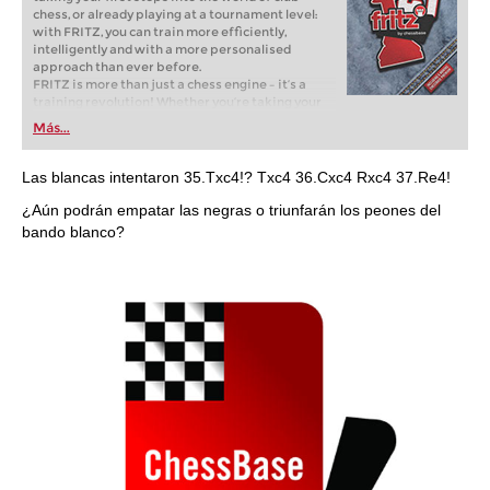
chess, or already playing at a tournament level:
with FRITZ, you can train more efficiently,
intelligently and with a more personalised
approach than ever before.
FRITZ is more than just a chess engine – it’s a
training revolution! Whether you’re taking your
first steps into the world of club chess, or already
Más...
playing at a tournament level: with FRITZ, you can
train more efficiently, intelligently and with a
more personalised approach than ever before.
Las blancas intentaron 35.Txc4!? Txc4 36.Cxc4 Rxc4 37.Re4!
¿Aún podrán empatar las negras o triunfarán los peones del
bando blanco?