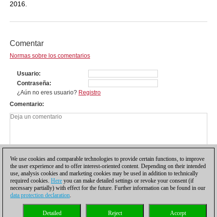
2016.
Comentar
Normas sobre los comentarios
Usuario
Contraseña
¿Aún no eres usuario?
Registro
Comentario
We use cookies and comparable technologies to provide certain functions, to improve
the user experience and to offer interest-oriented content. Depending on their intended
use, analysis cookies and marketing cookies may be used in addition to technically
required cookies.
Here
you can make detailed settings or revoke your consent (if
necessary partially) with effect for the future. Further information can be found in our
data protection declaration
.
Política de privacidad
|
Pie de imprenta
|
Para contactar
|
Cookies Management
|
Detailed
Reject
Accept