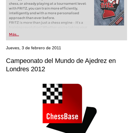
chess, or already playing at a tournament level:
with FRITZ, you can train more efficiently,
intelligently and with a more personalised
approach than ever before.
FRITZ is more than just a chess engine – it’s a
training revolution! Whether you’re taking your
first steps into the world of club chess, or already
Más...
playing at a tournament level: with FRITZ, you can
train more efficiently, intelligently and with a
more personalised approach than ever before.
Jueves, 3 de febrero de 2011
Campeonato del Mundo de Ajedrez en
Londres 2012