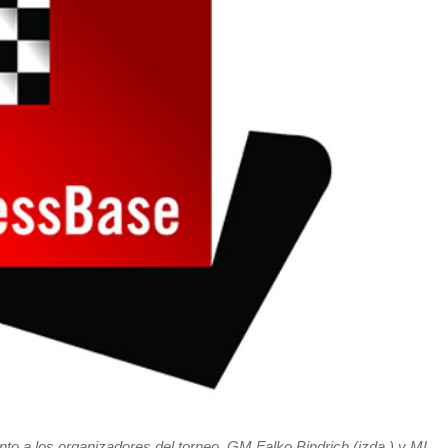
unto a los organizadores del torneo, GM Falko Bindrich (izda.) y MI