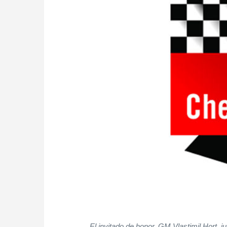
El invitado de honor, GM Vlastimil Hort, j