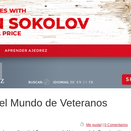
APRENDER AJEDREZ
ez
S
BUSCAR:
IDIOMAS:
DE
EN
ES
FR
el Mundo de Veteranos
Me gusta!
|
0 Comentarios