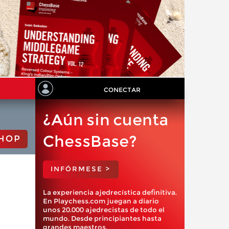
CONECTAR
¿Aún sin cuenta
ChessBase?
HOP
INFÓRMESE >
La experiencia ajedrecística definitiva.
En Playchess.com juegan a diario
unos 20.000 ajedrecistas de todo el
mundo. Desde principiantes hasta
grandes maestros.