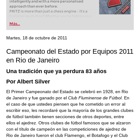
intelligently and with a more personalised
approach than ever before.
FRITZ is more than just a chess engine – it’s a
training revolution! Whether you’re taking your
first steps into the world of club chess, or already
Más...
playing at a tournament level: with FRITZ, you can
train more efficiently, intelligently and with a
more personalised approach than ever before.
Martes, 18 de octubre de 2011
Campeonato del Estado por Equipos 2011
en Rio de Janeiro
Una tradición que ya perdura 83 años
Por Albert Silver
El Primer Campeonato del Estado se celebró en 1928, en Rio
de Janeiro y fue ganado por el
Club Fluminense de Fútbol
. En
el caso de que ustedes piensen que he cometido un error al
escribir eso, les recordaré que la mayoría de los grandes clubes
de fútbol también tienen secciones de otros deportes, entre
ellos el ajedrez. Otros clubes de fútbol famosos que se alzaron
con el título de campeón en las competiciones de ajedrez de
Rio de Janeiro fueron el club Flamengo, el Botafogo y el Club