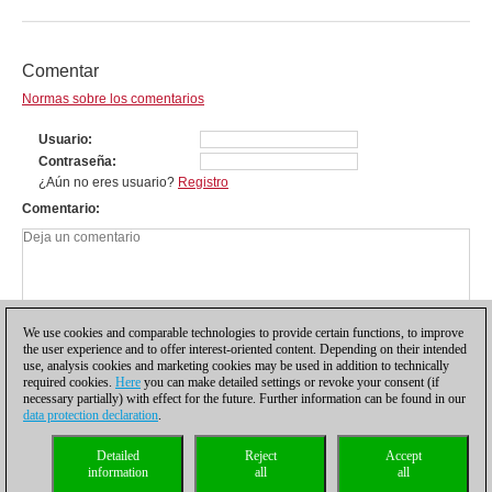
Comentar
Normas sobre los comentarios
Usuario
Contraseña
¿Aún no eres usuario?
Registro
Comentario
We use cookies and comparable technologies to provide certain functions, to improve
the user experience and to offer interest-oriented content. Depending on their intended
use, analysis cookies and marketing cookies may be used in addition to technically
required cookies.
Here
you can make detailed settings or revoke your consent (if
necessary partially) with effect for the future. Further information can be found in our
data protection declaration
.
Política de privacidad
|
Pie de imprenta
|
Para contactar
|
Cookies Management
|
Detailed
Reject
Accept
Licencias
|
Compliance Hotline
|
Inicio
information
all
all
© 2017 ChessBase GmbH | Osterbekstraße 90a | 22083 Hamburgo | Alemania