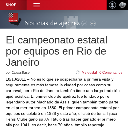
SHOP
TOGGLE
NAVIGATION
Noticias de ajedrez
El campeonato estatal
por equipos en Rio de
Janeiro
por ChessBase
Me gusta!
|
0 Comentarios
18/10/2011 – No es lo que se sospecharía a primera vista y
seguramente es más famosa la ciudad por cosas como su
carnaval, pero Rio de Janeiro también tiene una larga tradición
ajedrecística. El primer club de ajedrez fue fundado por el
legendario autor Machado de Assis, quien también tomó parte
en el primer torneo en 1880. El primer campeonato estatal por
equipos se celebró en 1928 y este año, el club de tenis Tijuca
Tênis Clube ganó su XVII título tras haber ganado el primero
allá por 1941, es decir, hace 70 años. Amplio reportaje