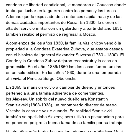
condena de libertad condicional, le mandaron al Caucaso donde
tenía que luchar en la guerra contra los persos y los turcos.
Además quedó expulsado de la entonces capital rusa y de las
demás ciudades importantes de Rusia. En 1830, le dieron el
alta del servicio militar con un galardón y a partir del año 1831
también recibió el permiso de regresar a Moscú.
A comienzos de los años 1830, la familia Vasilchicov vendió la
propiedad a la Condesa Ekaterina Zubova, que estaba casada
con el bisnieto del general Alexander Suverov (1730 - 1800). El
Conde y la Condesa Zubov dejaron reconstruir y la casa en
gran estilo. En el año 1859/1860 las dos casas fueron unidas
en un solo edificio. En los años 1860, durante una temporada
ahí vivía el Principe Sergei Obolenski.
En 1865 la mansión volvió a cambiar de dueño y entonces
pertenecía a una familia adinerada de comerciantes,
los Alexeev. Un sobrio del nuevo dueño era Konstantin
Stanislavski (1863-1938), un renombrado director de teatro.
Visitaba la casa de vez e cuando. En realidad Stanislavki
también se apellidaba Alexeev, pero utilzó un pseudonima para
no poner en peligro la buena fama de su familia por su trabajo.
Veinte años más tarde, la casa fue adquirida por Vladimir Meck.