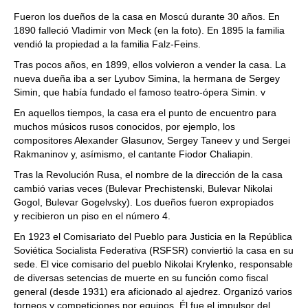
Fueron los dueños de la casa en Moscú durante 30 años. En
1890 falleció Vladimir von Meck (en la foto). En 1895 la familia
vendió la propiedad a la familia Falz-Feins.
Tras pocos años, en 1899, ellos volvieron a vender la casa. La
nueva dueña iba a ser Lyubov Simina, la hermana de Sergey
Simin, que había fundado el famoso teatro-ópera Simin. v
En aquellos tiempos, la casa era el punto de encuentro para
muchos músicos rusos conocidos, por ejemplo, los
compositores Alexander Glasunov, Sergey Taneev y und Sergei
Rakmaninov y, asímismo, el cantante Fiodor Chaliapin.
Tras la Revolución Rusa, el nombre de la dirección de la casa
cambió varias veces (Bulevar Prechistenski, Bulevar Nikolai
Gogol, Bulevar Gogelvsky). Los dueños fueron expropiados
y recibieron un piso en el número 4.
En 1923 el Comisariato del Pueblo para Justicia en la República
Soviética Socialista Federativa (RSFSR) conviertió la casa en su
sede. El vice comisario del pueblo Nikolai Krylenko, responsable
de diversas setencias de muerte en su función como fiscal
general (desde 1931) era aficionado al ajedrez. Organizó varios
torneos y competiciones por equipos. Él fue el impulsor del