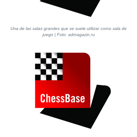
Una de las salas grandes que se suele utilizar como sala de
juego | Foto: admagazin.ru