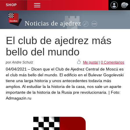
SHOP
TOGGLE
NAVIGATION
Noticias de ajedrez
El club de ajedrez más
bello del mundo
por Andre Schulz
Me gusta!
|
0 Comentarios
04/04/2021 – Dicen que el Club de Ajedrez Central de Moscú es
el club más bello del mundo. El edificio en el Bulevar Gogolevski
tiene una larga historia y unos antecedentes todavía más
amplios. Al estudiar la la historia de la casa, nos sale un aparte
importante de la historia de la Rusia pre revolucionaria. | Foto:
Admagazin.ru