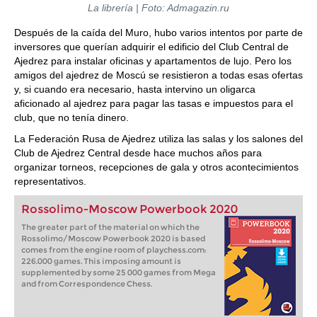
La librería
| Foto: Admagazin.ru
Después de la caída del Muro, hubo varios intentos por parte de
inversores que querían adquirir el edificio del Club Central de
Ajedrez para instalar oficinas y apartamentos de lujo. Pero los
amigos del ajedrez de Moscú se resistieron a todas esas ofertas
y, si cuando era necesario, hasta intervino un oligarca
aficionado al ajedrez para pagar las tasas e impuestos para el
club, que no tenía dinero.
La Federación Rusa de Ajedrez utiliza las salas y los salones del
Club de Ajedrez Central desde hace muchos años para
organizar torneos, recepciones de gala y otros acontecimientos
representativos.
Rossolimo-Moscow Powerbook 2020
The greater part of the material on which the
Rossolimo/Moscow Powerbook 2020 is based
comes from the engine room of playchess.com:
226.000 games. This imposing amount is
supplemented by some 25 000 games from Mega
and from Correspondence Chess.