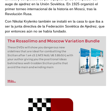
auge de ajedrez en la Unión Soviética. En 1925 organizó el
primer torneo internacional de la historia en Moscú, tras la
Revolución Rusa.
Con Nikolai Krylenko también se instaló en la casa lo que iba a
ser la junta directiva de la Federación Soviética de Ajedrez, que
por entonces aún no se había fundado.
The Rossolimo and Moscow Variation Bundle
These DVDs will show you dangerous new
sidelines that are ideal for combatting the
Sicilian after 1.e4 c5 2.Nf3 Nc6/d6 3.Bb5(+), with
your author giving you the positional ideas
behind less well-trodden Sicilian paths that
avoid the main and winding main
Más...