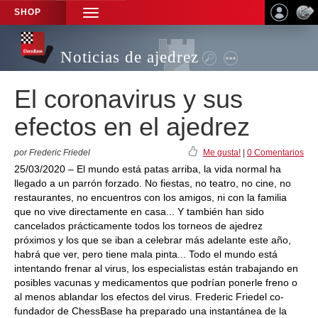
SHOP
TOGGLE
NAVIGATION
Noticias de ajedrez
El coronavirus y sus
efectos en el ajedrez
por Frederic Friedel
Me gusta!
|
0 Comentarios
25/03/2020 – El mundo está patas arriba, la vida normal ha
llegado a un parrón forzado. No fiestas, no teatro, no cine, no
restaurantes, no encuentros con los amigos, ni con la familia
que no vive directamente en casa... Y también han sido
cancelados prácticamente todos los torneos de ajedrez
próximos y los que se iban a celebrar más adelante este año,
habrá que ver, pero tiene mala pinta... Todo el mundo está
intentando frenar al virus, los especialistas están trabajando en
posibles vacunas y medicamentos que podrían ponerle freno o
al menos ablandar los efectos del virus. Frederic Friedel co-
fundador de ChessBase ha preparado una instantánea de la