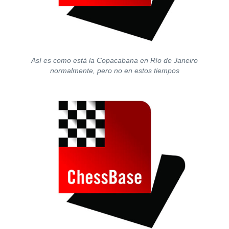
Así es como está la Copacabana en Río de Janeiro
normalmente, pero no en estos tiempos