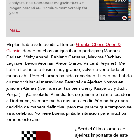
analyses. Plus ChessBase Magazine (DVD +
magazine) and CB Premium membership for 1
year!
Más...
Mi plan había sido acudir al torneo
Grenke Chess Open &
Classic
, donde muchos amigos iban a participar (Magnus
Carlsen, Vishy Anand, Fabiano Caruana, Maxime Vachier-
Lagrave, Levon Aronian, Alexei Shirov, Vincent Keymer). Me
habría hecho una ilusión muy grande, volver a ver a todo el
mundo ahí. Pero el torneo ha sido cancelado. Luego me habría
gustado visitar el maravilloso Festival de Ajedrez Nostos en
junio en Atenas (iban a estar también Garry Kasparov y Judit
Polgar)... ¡Cancelado! A mediados de junio me habría tocado ir
a Dortmund, siempre me ha gustado acudir. Aún no hay nada
decidido de manera definitiva, pero me parece que tampoco se
va a celebrar. No tiene buena pinta la situación para muchos
torneos este año.
¿Será el último torneo de
ajedrez importante de este