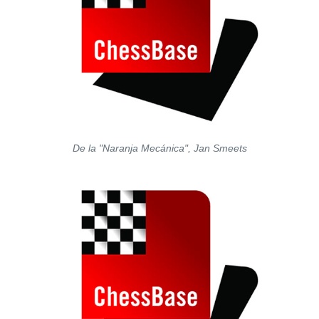
De la "Naranja Mecánica", Jan Smeets