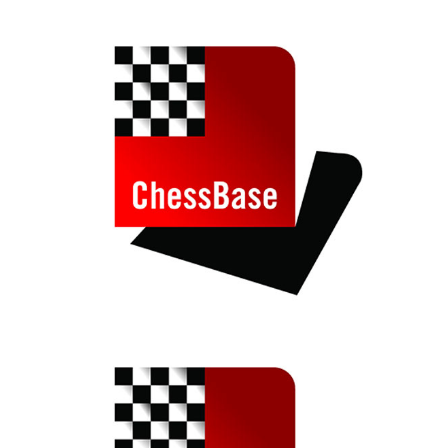
train more efficiently, intelligently and with a
more personalised approach than ever before.