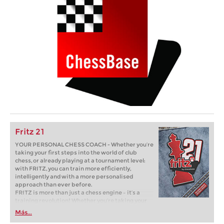
Fritz 21
YOUR PERSONAL CHESS COACH - Whether you’re
taking your first steps into the world of club
chess, or already playing at a tournament level:
with FRITZ, you can train more efficiently,
intelligently and with a more personalised
approach than ever before.
FRITZ is more than just a chess engine – it’s a
training revolution! Whether you’re taking your
first steps into the world of club chess, or already
Más...
playing at a tournament level: with FRITZ, you can