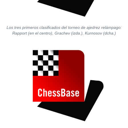
Los tres primeros clasificados del torneo de ajedrez relámpago:
Rapport (en el centro), Grachev (izda.), Kurnosov (dcha.)