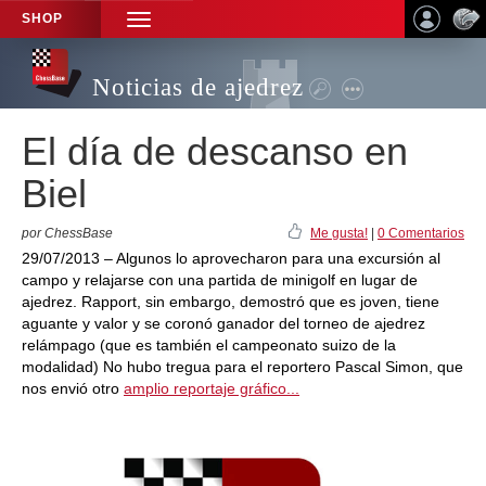
SHOP
TOGGLE
NAVIGATION
Noticias de ajedrez
El día de descanso en
Biel
por ChessBase
Me gusta!
|
0 Comentarios
29/07/2013 – Algunos lo aprovecharon para una excursión al
campo y relajarse con una partida de minigolf en lugar de
ajedrez. Rapport, sin embargo, demostró que es joven, tiene
aguante y valor y se coronó ganador del torneo de ajedrez
relámpago (que es también el campeonato suizo de la
modalidad) No hubo tregua para el reportero Pascal Simon, que
nos envió otro
amplio reportaje gráfico...