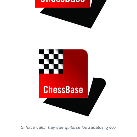
Si hace calor, hay que quitarse los zapatos, ¿no?