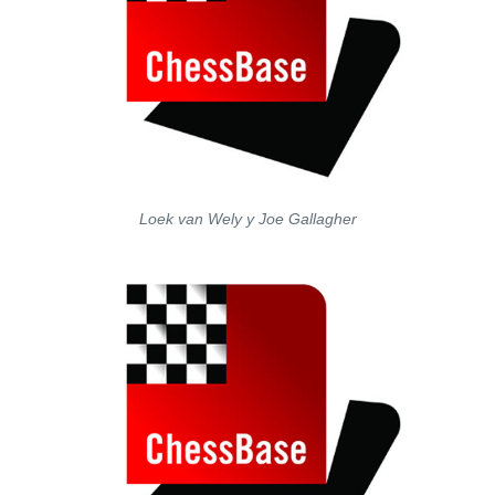
Loek van Wely y Joe Gallagher