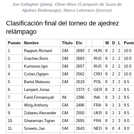
Joe Gallagher (plata), Oliver Moor (Campeón de Suiza de
Ajedrez Relámpago), Marco Lehmann (bronce)
Clasificación final del torneo de ajedrez
relámpago
Puesto
Nombre
Título
Elo
W
D
L
Punt
1.
Rapport,Richard
GM
2693
J
HUN
9
2
2
10.0
2.
Grachev,Boris
GM
2683
RUS
9
2
2
10.0
3.
Kurnosov,Igor
GM
2657
RUS
9
2
2
10.0
4.
Cvitan,Ognjen
GM
2562
CRO
9
2
2
10.0
5.
Bartel,Mateusz
GM
2619
POL
8
3
2
9.5
6.
Lampert,Jonas
2373
C
GER
8
3
2
9.5
7.
Farid,Firmansyah
IM
2396
INA
8
3
2
9.5
8.
Wirig,Anthony
GM
2496
FRA
9
1
3
9.5
9.
Zubarev,Alexander
GM
2550
UKR
9
1
3
9.5
10.
Gharamian,Tigran
GM
2655
FRA
8
2
3
9.0
11.
Smeets,Jan
GM
2643
NED
9
0
4
9.0