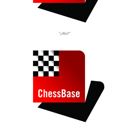
"¡Ahí!"