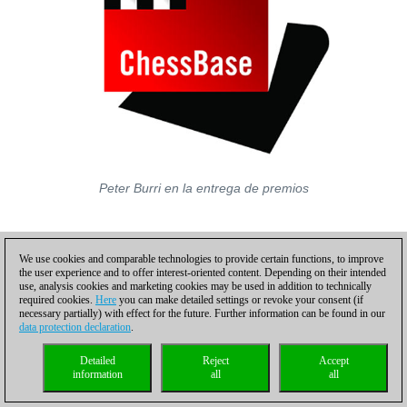
Peter Burri en la entrega de premios
We use cookies and comparable technologies to provide certain functions, to improve
the user experience and to offer interest-oriented content. Depending on their intended
use, analysis cookies and marketing cookies may be used in addition to technically
required cookies.
Here
you can make detailed settings or revoke your consent (if
necessary partially) with effect for the future. Further information can be found in our
data protection declaration
.
Detailed
Reject
Accept
information
all
all