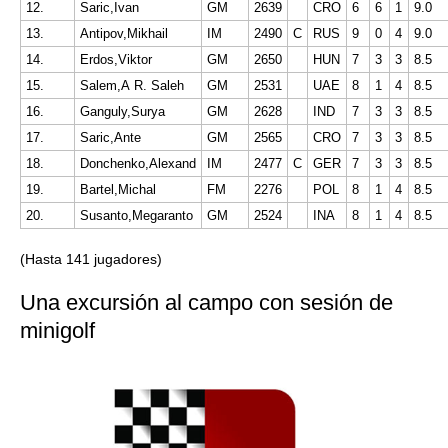
12.
Saric,Ivan
GM
2639
CRO
6
6
1
9.0
13.
Antipov,Mikhail
IM
2490
C
RUS
9
0
4
9.0
14.
Erdos,Viktor
GM
2650
HUN
7
3
3
8.5
15.
Salem,A R. Saleh
GM
2531
UAE
8
1
4
8.5
16.
Ganguly,Surya
GM
2628
IND
7
3
3
8.5
17.
Saric,Ante
GM
2565
CRO
7
3
3
8.5
18.
Donchenko,Alexand
IM
2477
C
GER
7
3
3
8.5
19.
Bartel,Michal
FM
2276
POL
8
1
4
8.5
20.
Susanto,Megaranto
GM
2524
INA
8
1
4
8.5
(Hasta 141 jugadores)
Una excursión al campo con sesión de
minigolf