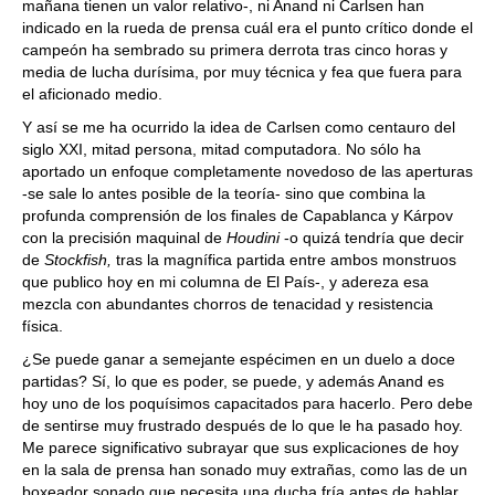
mañana tienen un valor relativo-, ni Anand ni Carlsen han
indicado en la rueda de prensa cuál era el punto crítico donde el
campeón ha sembrado su primera derrota tras cinco horas y
media de lucha durísima, por muy técnica y fea que fuera para
el aficionado medio.
Y así se me ha ocurrido la idea de Carlsen como centauro del
siglo XXI, mitad persona, mitad computadora. No sólo ha
aportado un enfoque completamente novedoso de las aperturas
-se sale lo antes posible de la teoría- sino que combina la
profunda comprensión de los finales de Capablanca y Kárpov
con la precisión maquinal de
Houdini
-o quizá tendría que decir
de
Stockfish,
tras la magnífica partida entre ambos monstruos
que publico hoy en mi columna de El País-, y adereza esa
mezcla con abundantes chorros de tenacidad y resistencia
física.
¿Se puede ganar a semejante espécimen en un duelo a doce
partidas? Sí, lo que es poder, se puede, y además Anand es
hoy uno de los poquísimos capacitados para hacerlo. Pero debe
de sentirse muy frustrado después de lo que le ha pasado hoy.
Me parece significativo subrayar que sus explicaciones de hoy
en la sala de prensa han sonado muy extrañas, como las de un
boxeador sonado que necesita una ducha fría antes de hablar