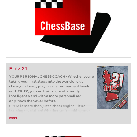
Fritz 21
YOUR PERSONAL CHESS COACH - Whether you’re
taking your first steps into the world of club
chess, or already playing at a tournament level:
with FRITZ, you can train more efficiently,
intelligently and with a more personalised
approach than ever before.
FRITZ is more than just a chess engine – it’s a
training revolution! Whether you’re taking your
first steps into the world of club chess, or already
Más...
playing at a tournament level: with FRITZ, you can
train more efficiently, intelligently and with a
more personalised approach than ever before.