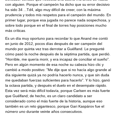
con alguien. Porque el campeón ha dicho que su error decisivo
ha sido 34 ...Td4, algo muy difícil de creer, con la máxima
prudencia y todos mis respetos para el campeón del mundo. En
primer lugar, porque esa jugada no parece nada sospechosa, y
sobre todo porque en el final de torres hay posiciones mucho
más críticas.
Es un día muy oportuno para recordar lo que Anand me contó
en junio de 2012, pocos días después de ser campeón del
mundo por quinta vez tras derrotar a Guélfand. Le pregunté
cómo pasó la noche después de la séptima partida, que perdió.
"Horrible, me quería morir, y era incapaz de conciliar el sueño".
Pero en algún momento de esa noche su cabeza hizo clic y
cambió a modo positivo: "Me dije que si no hacía algo grande al
día siguiente quizá ya no podría hacerlo nunca, y que sin duda
me quedaban fuerzas suficientes para hacerlo". Y lo hizo, ganó
la octava partida, y después el duelo en el desempate rápido.
Esta vez será más difícil todavía, porque Carlsen es más fuerte
que Guélfand; de hecho, es un claro candidato a ser
considerado como el más fuerte de la historia, aunque eso
también es un reto gigantesco, porque Gari Kaspárov fue el
número uno
durante veinte años consecutivos.