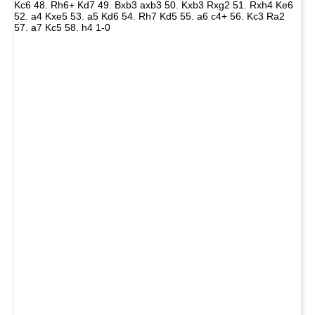
Kc6 48. Rh6+ Kd7 49. Bxb3 axb3 50. Kxb3 Rxg2 51. Rxh4 Ke6
52. a4 Kxe5 53. a5 Kd6 54. Rh7 Kd5 55. a6 c4+ 56. Kc3 Ra2
57. a7 Kc5 58. h4 1-0