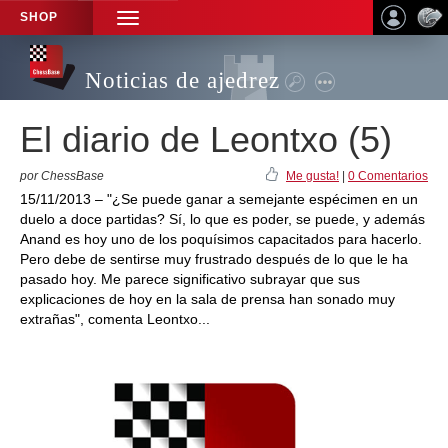
SHOP
TOGGLE
NAVIGATION
Noticias de ajedrez
El diario de Leontxo (5)
por ChessBase
Me gusta!
|
0 Comentarios
15/11/2013 – "¿Se puede ganar a semejante espécimen en un
duelo a doce partidas? Sí, lo que es poder, se puede, y además
Anand es hoy uno de los poquísimos capacitados para hacerlo.
Pero debe de sentirse muy frustrado después de lo que le ha
pasado hoy. Me parece significativo subrayar que sus
explicaciones de hoy en la sala de prensa han sonado muy
extrañas", comenta Leontxo...