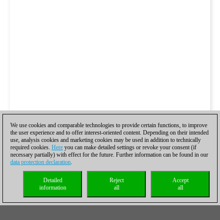
We use cookies and comparable technologies to provide certain functions, to improve
the user experience and to offer interest-oriented content. Depending on their intended
use, analysis cookies and marketing cookies may be used in addition to technically
required cookies.
Here
you can make detailed settings or revoke your consent (if
necessary partially) with effect for the future. Further information can be found in our
data protection declaration
.
Detailed
Reject
Accept
information
all
all