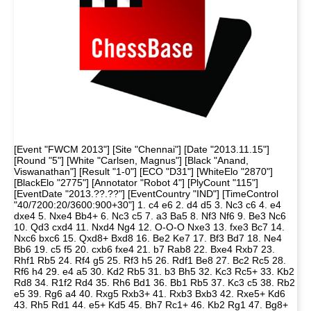
[Event "FWCM 2013"] [Site "Chennai"] [Date "2013.11.15"]
[Round "5"] [White "Carlsen, Magnus"] [Black "Anand,
Viswanathan"] [Result "1-0"] [ECO "D31"] [WhiteElo "2870"]
[BlackElo "2775"] [Annotator "Robot 4"] [PlyCount "115"]
[EventDate "2013.??.??"] [EventCountry "IND"] [TimeControl
"40/7200:20/3600:900+30"] 1. c4 e6 2. d4 d5 3. Nc3 c6 4. e4
dxe4 5. Nxe4 Bb4+ 6. Nc3 c5 7. a3 Ba5 8. Nf3 Nf6 9. Be3 Nc6
10. Qd3 cxd4 11. Nxd4 Ng4 12. O-O-O Nxe3 13. fxe3 Bc7 14.
Nxc6 bxc6 15. Qxd8+ Bxd8 16. Be2 Ke7 17. Bf3 Bd7 18. Ne4
Bb6 19. c5 f5 20. cxb6 fxe4 21. b7 Rab8 22. Bxe4 Rxb7 23.
Rhf1 Rb5 24. Rf4 g5 25. Rf3 h5 26. Rdf1 Be8 27. Bc2 Rc5 28.
Rf6 h4 29. e4 a5 30. Kd2 Rb5 31. b3 Bh5 32. Kc3 Rc5+ 33. Kb2
Rd8 34. R1f2 Rd4 35. Rh6 Bd1 36. Bb1 Rb5 37. Kc3 c5 38. Rb2
e5 39. Rg6 a4 40. Rxg5 Rxb3+ 41. Rxb3 Bxb3 42. Rxe5+ Kd6
43. Rh5 Rd1 44. e5+ Kd5 45. Bh7 Rc1+ 46. Kb2 Rg1 47. Bg8+