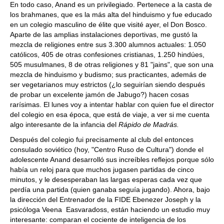
En todo caso, Anand es un privilegiado. Pertenece a la casta de
los brahmanes, que es la más alta del hinduismo y fue educado
en un colegio masculino de élite que visité ayer, el Don Bosco.
Aparte de las amplias instalaciones deportivas, me gustó la
mezcla de religiones entre sus 3.300 alumnos actuales: 1.050
católicos, 405 de otras confesiones cristianas, 1.250 hindúes,
505 musulmanes, 8 de otras religiones y 81 "jains", que son una
mezcla de hinduismo y budismo; sus practicantes, además de
ser vegetarianos muy estrictos (¿lo seguirían siendo después
de probar un excelente jamón de Jabugo?) hacen cosas
rarísimas. El lunes voy a intentar hablar con quien fue el director
del colegio en esa época, que está de viaje, a ver si me cuenta
algo interesante de la infancia del
Rápido de Madrás.
Después del colegio fui precisamente al club del entonces
consulado soviético (hoy, "Centro Ruso de Cultura") donde el
adolescente Anand desarrolló sus increíbles reflejos porque sólo
había un reloj para que muchos jugasen partidas de cinco
minutos, y le desesperaban las largas esperas cada vez que
perdía una partida (quien ganaba seguía jugando). Ahora, bajo
la dirección del Entrenador de la FIDE Ebenezer Joseph y la
psicóloga Veena Easvaradoss, están haciendo un estudio muy
interesante: comparan el cociente de inteligencia de los