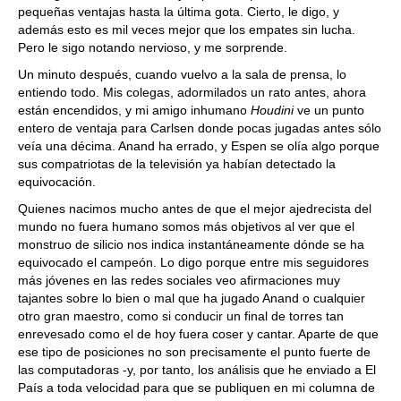
pequeñas ventajas hasta la última gota. Cierto, le digo, y
además esto es mil veces mejor que los empates sin lucha.
Pero le sigo notando nervioso, y me sorprende.
Un minuto después, cuando vuelvo a la sala de prensa, lo
entiendo todo. Mis colegas, adormilados un rato antes, ahora
están encendidos, y mi amigo inhumano
Houdini
ve un punto
entero de ventaja para Carlsen donde pocas jugadas antes sólo
veía una décima. Anand ha errado, y Espen se olía algo porque
sus compatriotas de la televisión ya habían detectado la
equivocación.
Quienes nacimos mucho antes de que el mejor ajedrecista del
mundo no fuera humano somos más objetivos al ver que el
monstruo de silicio nos indica instantáneamente dónde se ha
equivocado el campeón. Lo digo porque entre mis seguidores
más jóvenes en las redes sociales veo afirmaciones muy
tajantes sobre lo bien o mal que ha jugado Anand o cualquier
otro gran maestro, como si conducir un final de torres tan
enrevesado como el de hoy fuera coser y cantar. Aparte de que
ese tipo de posiciones no son precisamente el punto fuerte de
las computadoras -y, por tanto, los análisis que he enviado a El
País a toda velocidad para que se publiquen en mi columna de