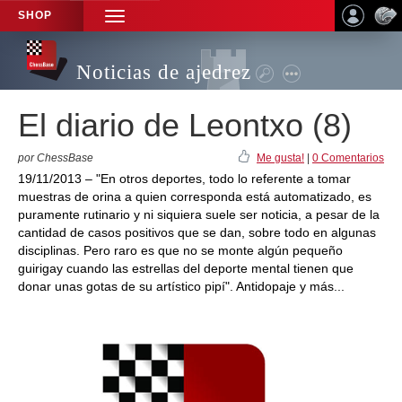
SHOP
TOGGLE
NAVIGATION
Noticias de ajedrez
El diario de Leontxo (8)
por ChessBase
Me gusta!
|
0 Comentarios
19/11/2013 – "En otros deportes, todo lo referente a tomar
muestras de orina a quien corresponda está automatizado, es
puramente rutinario y ni siquiera suele ser noticia, a pesar de la
cantidad de casos positivos que se dan, sobre todo en algunas
disciplinas. Pero raro es que no se monte algún pequeño
guirigay cuando las estrellas del deporte mental tienen que
donar unas gotas de su artístico pipí". Antidopaje y más...