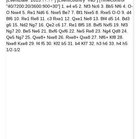
"40/7200:20/3600:900+30"] 1. e4 e5 2. Nf3 Nc6 3. Bb5 Nf6 4. O-
O Nxe4 5. Re1 Nd6 6. Nxe5 Be7 7. Bf1 Nxe5 8. Rxe5 O-O 9. d4
Bf6 10. Re1 Re8 11. c3 Rxe1 12. Qxe1 Ne8 13. Bf4 d5 14. Bd3
g6 15. Nd2 Ng7 16. Qe2 c6 17. Re1 Bf5 18. Bxf5 Nxf5 19. Nf3
Ng7 20. Be5 Ne6 21. Bxf6 Qxf6 22. Ne5 Re8 23. Ng4 Qd8 24.
Qe5 Ng7 25. Qxe8+ Nxe8 26. Rxe8+ Qxe8 27. Nf6+ Kf8 28.
Nxe8 Kxe8 29. f4 f5 30. Kf2 b5 31. b4 Kf7 32. h3 h6 33. h4 h5
1/2-1/2