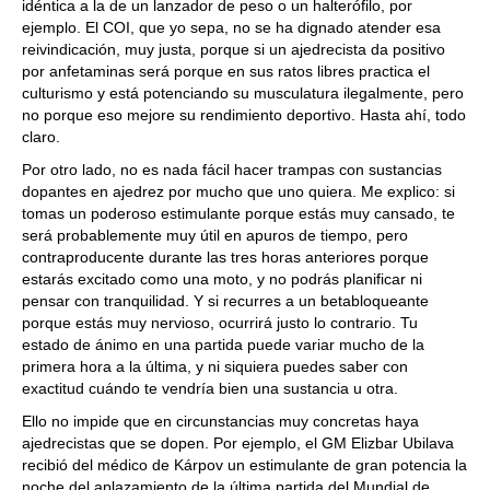
idéntica a la de un lanzador de peso o un halterófilo, por
ejemplo. El COI, que yo sepa, no se ha dignado atender esa
reivindicación, muy justa, porque si un ajedrecista da positivo
por anfetaminas será porque en sus ratos libres practica el
culturismo y está potenciando su musculatura ilegalmente, pero
no porque eso mejore su rendimiento deportivo. Hasta ahí, todo
claro.
Por otro lado, no es nada fácil hacer trampas con sustancias
dopantes en ajedrez por mucho que uno quiera. Me explico: si
tomas un poderoso estimulante porque estás muy cansado, te
será probablemente muy útil en apuros de tiempo, pero
contraproducente durante las tres horas anteriores porque
estarás excitado como una moto, y no podrás planificar ni
pensar con tranquilidad. Y si recurres a un betabloqueante
porque estás muy nervioso, ocurrirá justo lo contrario. Tu
estado de ánimo en una partida puede variar mucho de la
primera hora a la última, y ni siquiera puedes saber con
exactitud cuándo te vendría bien una sustancia u otra.
Ello no impide que en circunstancias muy concretas haya
ajedrecistas que se dopen. Por ejemplo, el GM Elizbar Ubilava
recibió del médico de Kárpov un estimulante de gran potencia la
noche del aplazamiento de la última partida del Mundial de