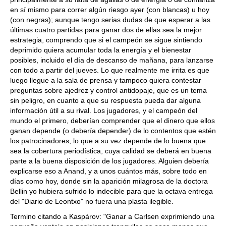
en sí mismo para correr algún riesgo ayer (con blancas) u hoy
(con negras); aunque tengo serias dudas de que esperar a las
últimas cuatro partidas para ganar dos de ellas sea la mejor
estrategia, comprendo que si el campeón se sigue sintiendo
deprimido quiera acumular toda la energía y el bienestar
posibles, incluido el día de descanso de mañana, para lanzarse
con todo a partir del jueves. Lo que realmente me irrita es que
luego llegue a la sala de prensa y tampoco quiera contestar
preguntas sobre ajedrez y control antidopaje, que es un tema
sin peligro, en cuanto a que su respuesta pueda dar alguna
información útil a su rival. Los jugadores, y el campeón del
mundo el primero, deberían comprender que el dinero que ellos
ganan depende (o debería depender) de lo contentos que estén
los patrocinadores, lo que a su vez depende de lo buena que
sea la cobertura periodística, cuya calidad se deberá en buena
parte a la buena disposición de los jugadores. Alguien debería
explicarse eso a Anand, y a unos cuántos más, sobre todo en
días como hoy, donde sin la aparición milagrosa de la doctora
Bellin yo hubiera sufrido lo indecible para que la octava entrega
del "Diario de Leontxo" no fuera una plasta ilegible.
Termino citando a Kaspárov: "Ganar a Carlsen exprimiendo una