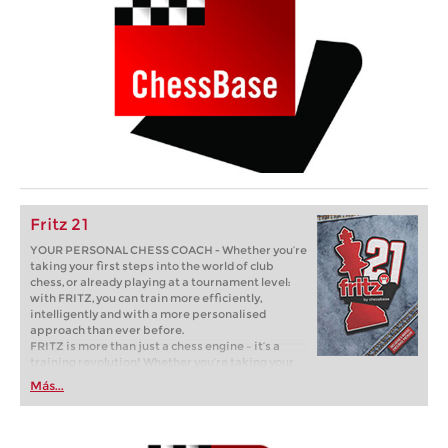
Fritz 21
YOUR PERSONAL CHESS COACH - Whether you’re
taking your first steps into the world of club
chess, or already playing at a tournament level:
with FRITZ, you can train more efficiently,
intelligently and with a more personalised
approach than ever before.
FRITZ is more than just a chess engine – it’s a
training revolution! Whether you’re taking your
first steps into the world of club chess, or already
Más...
playing at a tournament level: with FRITZ, you can
train more efficiently, intelligently and with a
more personalised approach than ever before.