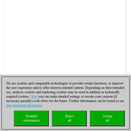
We use cookies and comparable technologies to provide certain functions, to improve
the user experience and to offer interest-oriented content. Depending on their intended
use, analysis cookies and marketing cookies may be used in addition to technically
required cookies.
Here
you can make detailed settings or revoke your consent (if
necessary partially) with effect for the future. Further information can be found in our
data protection declaration
.
Detailed
Reject
Accept
information
all
all