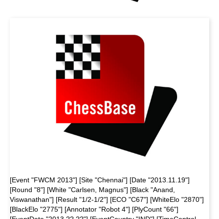
[Event "FWCM 2013"] [Site "Chennai"] [Date "2013.11.19"]
[Round "8"] [White "Carlsen, Magnus"] [Black "Anand,
Viswanathan"] [Result "1/2-1/2"] [ECO "C67"] [WhiteElo "2870"]
[BlackElo "2775"] [Annotator "Robot 4"] [PlyCount "66"]
[EventDate "2013.??.??"] [EventCountry "IND"] [TimeControl