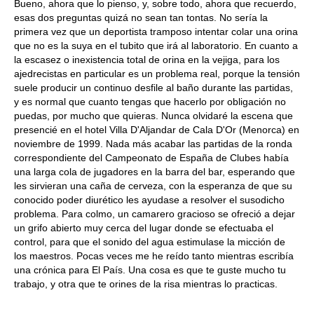
Bueno, ahora que lo pienso, y, sobre todo, ahora que recuerdo,
esas dos preguntas quizá no sean tan tontas. No sería la
primera vez que un deportista tramposo intentar colar una orina
que no es la suya en el tubito que irá al laboratorio. En cuanto a
la escasez o inexistencia total de orina en la vejiga, para los
ajedrecistas en particular es un problema real, porque la tensión
suele producir un continuo desfile al baño durante las partidas,
y es normal que cuanto tengas que hacerlo por obligación no
puedas, por mucho que quieras. Nunca olvidaré la escena que
presencié en el hotel Villa D'Aljandar de Cala D'Or (Menorca) en
noviembre de 1999. Nada más acabar las partidas de la ronda
correspondiente del Campeonato de España de Clubes había
una larga cola de jugadores en la barra del bar, esperando que
les sirvieran una caña de cerveza, con la esperanza de que su
conocido poder diurético les ayudase a resolver el susodicho
problema. Para colmo, un camarero gracioso se ofreció a dejar
un grifo abierto muy cerca del lugar donde se efectuaba el
control, para que el sonido del agua estimulase la micción de
los maestros. Pocas veces me he reído tanto mientras escribía
una crónica para El País. Una cosa es que te guste mucho tu
trabajo, y otra que te orines de la risa mientras lo practicas.