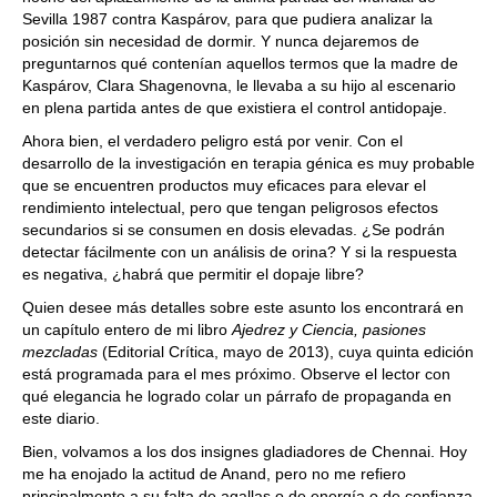
Sevilla 1987 contra Kaspárov, para que pudiera analizar la
posición sin necesidad de dormir. Y nunca dejaremos de
preguntarnos qué contenían aquellos termos que la madre de
Kaspárov, Clara Shagenovna, le llevaba a su hijo al escenario
en plena partida antes de que existiera el control antidopaje.
Ahora bien, el verdadero peligro está por venir. Con el
desarrollo de la investigación en terapia génica es muy probable
que se encuentren productos muy eficaces para elevar el
rendimiento intelectual, pero que tengan peligrosos efectos
secundarios si se consumen en dosis elevadas. ¿Se podrán
detectar fácilmente con un análisis de orina? Y si la respuesta
es negativa, ¿habrá que permitir el dopaje libre?
Quien desee más detalles sobre este asunto los encontrará en
un capítulo entero de mi libro
Ajedrez y Ciencia, pasiones
mezcladas
(Editorial Crítica, mayo de 2013), cuya quinta edición
está programada para el mes próximo. Observe el lector con
qué elegancia he logrado colar un párrafo de propaganda en
este diario.
Bien, volvamos a los dos insignes gladiadores de Chennai. Hoy
me ha enojado la actitud de Anand, pero no me refiero
principalmente a su falta de agallas o de energía o de confianza