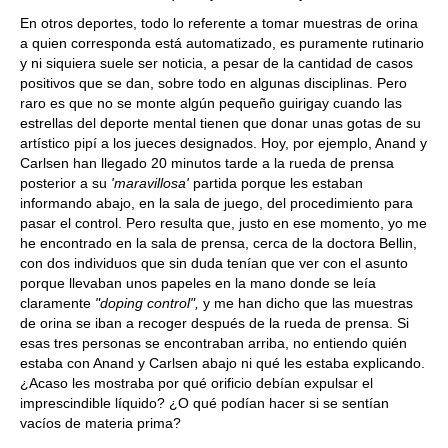
En otros deportes, todo lo referente a tomar muestras de orina
a quien corresponda está automatizado, es puramente rutinario
y ni siquiera suele ser noticia, a pesar de la cantidad de casos
positivos que se dan, sobre todo en algunas disciplinas. Pero
raro es que no se monte algún pequeño guirigay cuando las
estrellas del deporte mental tienen que donar unas gotas de su
artístico pipí a los jueces designados. Hoy, por ejemplo, Anand y
Carlsen han llegado 20 minutos tarde a la rueda de prensa
posterior a su
'maravillosa'
partida porque les estaban
informando abajo, en la sala de juego, del procedimiento para
pasar el control. Pero resulta que, justo en ese momento, yo me
he encontrado en la sala de prensa, cerca de la doctora Bellin,
con dos individuos que sin duda tenían que ver con el asunto
porque llevaban unos papeles en la mano donde se leía
claramente
"doping control",
y me han dicho que las muestras
de orina se iban a recoger después de la rueda de prensa. Si
esas tres personas se encontraban arriba, no entiendo quién
estaba con Anand y Carlsen abajo ni qué les estaba explicando.
¿Acaso les mostraba por qué orificio debían expulsar el
imprescindible líquido? ¿O qué podían hacer si se sentían
vacíos de materia prima?