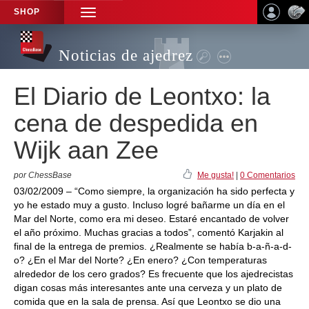
SHOP
TOGGLE
NAVIGATION
Noticias de ajedrez
El Diario de Leontxo: la
cena de despedida en
Wijk aan Zee
por ChessBase
Me gusta!
|
0 Comentarios
03/02/2009 – “Como siempre, la organización ha sido perfecta y
yo he estado muy a gusto. Incluso logré bañarme un día en el
Mar del Norte, como era mi deseo. Estaré encantado de volver
el año próximo. Muchas gracias a todos”, comentó Karjakin al
final de la entrega de premios. ¿Realmente se había b-a-ñ-a-d-
o? ¿En el Mar del Norte? ¿En enero? ¿Con temperaturas
alrededor de los cero grados? Es frecuente que los ajedrecistas
digan cosas más interesantes ante una cerveza y un plato de
comida que en la sala de prensa. Así que Leontxo se dio una