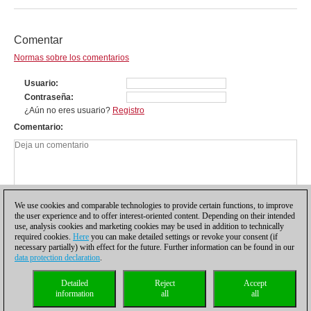
Comentar
Normas sobre los comentarios
Usuario
Contraseña
¿Aún no eres usuario?
Registro
Comentario
We use cookies and comparable technologies to provide certain functions, to improve
the user experience and to offer interest-oriented content. Depending on their intended
use, analysis cookies and marketing cookies may be used in addition to technically
required cookies.
Here
you can make detailed settings or revoke your consent (if
necessary partially) with effect for the future. Further information can be found in our
data protection declaration
.
Política de privacidad
|
Pie de imprenta
|
Para contactar
|
Cookies Management
|
Detailed
Reject
Accept
Licencias
|
Compliance Hotline
|
Inicio
information
all
all
© 2017 ChessBase GmbH | Osterbekstraße 90a | 22083 Hamburgo | Alemania