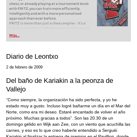
chess, or already playing at a tournament level:
with FRITZ, you can train more efficiently,
intelligently and with a more personalised
approach than ever before.
FRITZ is more than just a chess engine – it’s a
training revolution! Whether you’re taking your
first steps into the world of club chess, or already
Más...
playing at a tournament level: with FRITZ, you can
train more efficiently, intelligently and with a
more personalised approach than ever before.
Diario de Leontxo
2 de febrero de 2009
Del baño de Kariakin a la peonza de
Vallejo
“Como siempre, la organización ha sido perfecta, y yo he
estado muy a gusto. Incluso logré bañarme un día en el Mar del
Norte, como era mi deseo. Estaré encantado de volver el año
próximo. Muchas gracias a todos”. Son las 20.30 de un
domingo gélido en Wijk aan Zee, con un viento que acuchilla las
carnes, y eso es lo que creo haberle entendido a Serguéi
Kariakin al finalizar la entrega de premios en el Pavillion, donde