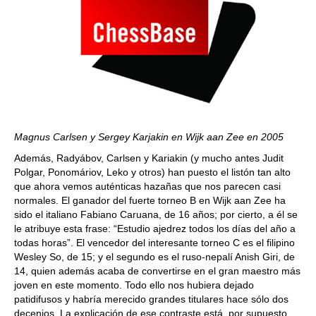
Magnus Carlsen y Sergey Karjakin en Wijk aan Zee en 2005
Además, Radyábov, Carlsen y Kariakin (y mucho antes Judit
Polgar, Ponomáriov, Leko y otros) han puesto el listón tan alto
que ahora vemos auténticas hazañas que nos parecen casi
normales. El ganador del fuerte torneo B en Wijk aan Zee ha
sido el italiano Fabiano Caruana, de 16 años; por cierto, a él se
le atribuye esta frase: “Estudio ajedrez todos los días del año a
todas horas”. El vencedor del interesante torneo C es el filipino
Wesley So, de 15; y el segundo es el ruso-nepalí Anish Giri, de
14, quien además acaba de convertirse en el gran maestro más
joven en este momento. Todo ello nos hubiera dejado
patidifusos y habría merecido grandes titulares hace sólo dos
decenios. La explicación de ese contraste está, por supuesto,