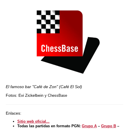
El famoso bar "Café de Zon" (Café El Sol)
Fotos: Evi Zickelbein
y ChessBase
Enlaces:
Sitio web oficial...
Todas las partidas en formato PGN:
Grupo A
–
Grupo B
–