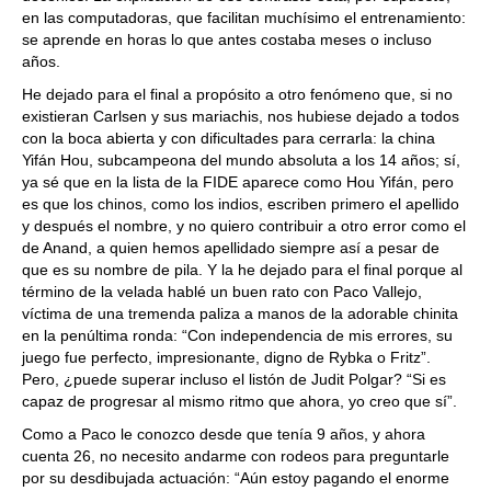
en las computadoras, que facilitan muchísimo el entrenamiento:
se aprende en horas lo que antes costaba meses o incluso
años.
He dejado para el final a propósito a otro fenómeno que, si no
existieran Carlsen y sus mariachis, nos hubiese dejado a todos
con la boca abierta y con dificultades para cerrarla: la china
Yifán Hou, subcampeona del mundo absoluta a los 14 años; sí,
ya sé que en la lista de la FIDE aparece como Hou Yifán, pero
es que los chinos, como los indios, escriben primero el apellido
y después el nombre, y no quiero contribuir a otro error como el
de Anand, a quien hemos apellidado siempre así a pesar de
que es su nombre de pila. Y la he dejado para el final porque al
término de la velada hablé un buen rato con Paco Vallejo,
víctima de una tremenda paliza a manos de la adorable chinita
en la penúltima ronda: “Con independencia de mis errores, su
juego fue perfecto, impresionante, digno de Rybka o Fritz”.
Pero, ¿puede superar incluso el listón de Judit Polgar? “Si es
capaz de progresar al mismo ritmo que ahora, yo creo que sí”.
Como a Paco le conozco desde que tenía 9 años, y ahora
cuenta 26, no necesito andarme con rodeos para preguntarle
por su desdibujada actuación: “Aún estoy pagando el enorme