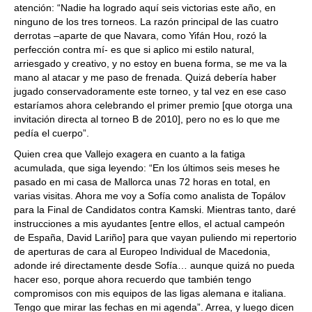
atención: “Nadie ha logrado aquí seis victorias este año, en
ninguno de los tres torneos. La razón principal de las cuatro
derrotas –aparte de que Navara, como Yifán Hou, rozó la
perfección contra mí- es que si aplico mi estilo natural,
arriesgado y creativo, y no estoy en buena forma, se me va la
mano al atacar y me paso de frenada. Quizá debería haber
jugado conservadoramente este torneo, y tal vez en ese caso
estaríamos ahora celebrando el primer premio [que otorga una
invitación directa al torneo B de 2010], pero no es lo que me
pedía el cuerpo”.
Quien crea que Vallejo exagera en cuanto a la fatiga
acumulada, que siga leyendo: “En los últimos seis meses he
pasado en mi casa de Mallorca unas 72 horas en total, en
varias visitas. Ahora me voy a Sofía como analista de Topálov
para la Final de Candidatos contra Kamski. Mientras tanto, daré
instrucciones a mis ayudantes [entre ellos, el actual campeón
de España, David Lariño] para que vayan puliendo mi repertorio
de aperturas de cara al Europeo Individual de Macedonia,
adonde iré directamente desde Sofía… aunque quizá no pueda
hacer eso, porque ahora recuerdo que también tengo
compromisos con mis equipos de las ligas alemana e italiana.
Tengo que mirar las fechas en mi agenda”. Arrea, y luego dicen