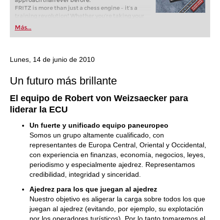
approach than ever before.
FRITZ is more than just a chess engine – it’s a
training revolution! Whether you’re taking your
first steps into the world of club chess, or already
Más...
playing at a tournament level: with FRITZ, you can
train more efficiently, intelligently and with a
more personalised approach than ever before.
Lunes, 14 de junio de 2010
Un futuro más brillante
El equipo de Robert von Weizsaecker para
liderar la ECU
Un fuerte y unificado equipo paneuropeo
Somos un grupo altamente cualificado, con
representantes de Europa Central, Oriental y Occidental,
con experiencia en finanzas, economía, negocios, leyes,
periodismo y especialmente ajedrez. Representamos
credibilidad, integridad y sinceridad.
Ajedrez para los que juegan al ajedrez
Nuestro objetivo es aligerar la carga sobre todos los que
juegan al ajedrez (evitando, por ejemplo, su explotación
por los operadores turísticos). Por lo tanto tomaremos el