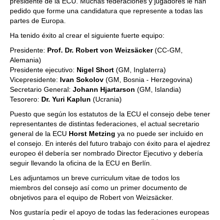
presidente de la ECU. Muchas federaciones y jugadores le han
pedido que forme una candidatura que represente a todas las
partes de Europa.
Ha tenido éxito al crear el siguiente fuerte equipo:
Presidente:
Prof. Dr. Robert von Weizsäcker
(CC-GM,
Alemania)
Presidente ejecutivo:
Nigel Short
(GM, Inglaterra)
Vicepresidente:
Ivan Sokolov
(GM, Bosnia - Herzegovina)
Secretario General:
Johann Hjartarson
(GM, Islandia)
Tesorero:
Dr. Yuri Kaplun
(Ucrania)
Puesto que según los estatutos de la ECU el consejo debe tener
representantes de distintas federaciones, el actual secretario
general de la ECU
Horst Metzing
ya no puede ser incluido en
el consejo. En interés del futuro trabajo con éxito para el ajedrez
europeo él debería ser nombrado Director Ejecutivo y debería
seguir llevando la oficina de la ECU en Berlín.
Les adjuntamos un breve curriculum vitae de todos los
miembros del consejo así como un primer documento de
obnjetivos para el equipo de Robert von Weizsäcker.
Nos gustaría pedir el apoyo de todas las federaciones europeas