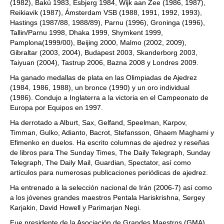
(1982), Bakú 1983, Esbjerg 1984, Wijk aan Zee (1986, 1987),
Reikiavik (1987), Ámsterdam VSB (1988, 1991, 1992, 1993),
Hastings (1987/88, 1988/89), Parnu (1996), Groninga (1996),
Tallin/Parnu 1998, Dhaka 1999, Shymkent 1999,
Pamplona(1999/00), Beijing 2000, Malmo (2002, 2009),
Gibraltar (2003, 2004), Budapest 2003, Skanderborg 2003,
Taiyuan (2004), Tastrup 2006, Bazna 2008 y Londres 2009.
Ha ganado medallas de plata en las Olimpiadas de Ajedrez
(1984, 1986, 1988), un bronce (1990) y un oro individual
(1986). Condujo a Inglaterra a la victoria en el Campeonato de
Europa por Equipos en 1997.
Ha derrotado a Alburt, Sax, Gelfand, Speelman, Karpov,
Timman, Gulko, Adianto, Bacrot, Stefansson, Ghaem Maghami y
Efimenko en duelos. Ha escrito columnas de ajedrez y reseñas
de libros para The Sunday Times, The Daily Telegraph, Sunday
Telegraph, The Daily Mail, Guardian, Spectator, así como
artículos para numerosas publicaciones periódicas de ajedrez.
Ha entrenado a la selección nacional de Irán (2006-7) así como
a los jóvenes grandes maestros Pentala Hariskrishna, Sergey
Karjakin, David Howell y Parimarjan Negi.
Fue presidente de la Asociación de Grandes Maestros (GMA),