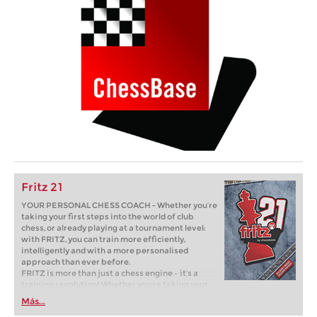
Fritz 21
YOUR PERSONAL CHESS COACH - Whether you’re
taking your first steps into the world of club
chess, or already playing at a tournament level:
with FRITZ, you can train more efficiently,
intelligently and with a more personalised
approach than ever before.
FRITZ is more than just a chess engine – it’s a
training revolution! Whether you’re taking your
first steps into the world of club chess, or already
Más...
playing at a tournament level: with FRITZ, you can