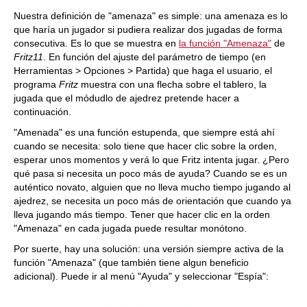
train more efficiently, intelligently and with a
more personalised approach than ever before.
Nuestra definición de "amenaza" es simple: una amenaza es lo
que haría un jugador si pudiera realizar dos jugadas de forma
consecutiva. Es lo que se muestra en
la función "Amenaza"
de
Fritz11
. En función del ajuste del parámetro de tiempo (en
Herramientas > Opciones > Partida) que haga el usuario, el
programa
Fritz
muestra con una flecha sobre el tablero, la
jugada que el módudlo de ajedrez pretende hacer a
continuación.
"Amenada" es una función estupenda, que siempre está ahí
cuando se necesita: solo tiene que hacer clic sobre la orden,
esperar unos momentos y verá lo que Fritz intenta jugar. ¿Pero
qué pasa si necesita un poco más de ayuda? Cuando se es un
auténtico novato, alguien que no lleva mucho tiempo jugando al
ajedrez, se necesita un poco más de orientación que cuando ya
lleva jugando más tiempo. Tener que hacer clic en la orden
"Amenaza" en cada jugada puede resultar monótono.
Por suerte, hay una solución: una versión siempre activa de la
función "Amenaza" (que también tiene algun beneficio
adicional). Puede ir al menú "Ayuda" y seleccionar "Espía":