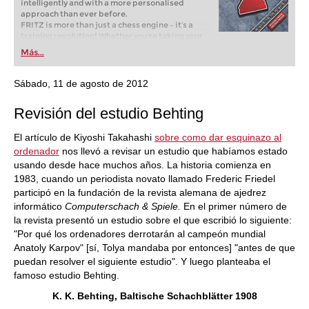
intelligently and with a more personalised
approach than ever before.
FRITZ is more than just a chess engine – it’s a
training revolution! Whether you’re taking your
first steps into the world of club chess, or already
Más...
playing at a tournament level: with FRITZ, you can
train more efficiently, intelligently and with a
more personalised approach than ever before.
Sábado, 11 de agosto de 2012
Revisión del estudio Behting
El artículo de Kiyoshi Takahashi
sobre como dar esquinazo al
ordenador
nos llevó a revisar un estudio que habíamos estado
usando desde hace muchos años. La historia comienza en
1983, cuando un periodista novato llamado Frederic Friedel
participó en la fundación de la revista alemana de ajedrez
informático
Computerschach & Spiele.
En el primer número de
la revista presentó un estudio sobre el que escribió lo siguiente:
"Por qué los ordenadores derrotarán al campeón mundial
Anatoly Karpov" [sí, Tolya mandaba por entonces] "antes de que
puedan resolver el siguiente estudio". Y luego planteaba el
famoso estudio Behting.
K. K. Behting, Baltische Schachblätter 1908