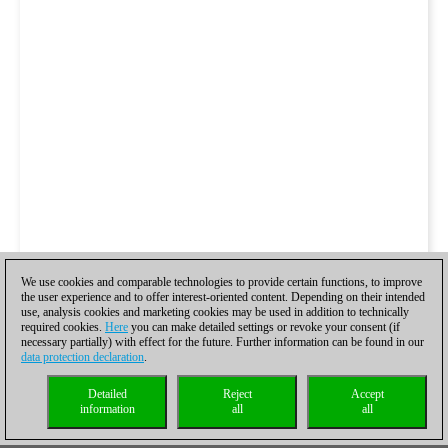
We use cookies and comparable technologies to provide certain functions, to improve
the user experience and to offer interest-oriented content. Depending on their intended
use, analysis cookies and marketing cookies may be used in addition to technically
required cookies.
Here
you can make detailed settings or revoke your consent (if
necessary partially) with effect for the future. Further information can be found in our
data protection declaration
.
Detailed
Reject
Accept
information
all
all