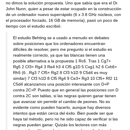
no dimos la solución propuesta. Uno que sabía que era el Dr.
John Nunn, quien a pesar de estar ocupado en la construcción
de un ordenador nuevo superrápido (6 x 3.8 GHz núcleos, con
el procesador forzado, 16 GB de memoria), pasó un poco de
tiempo con el estudio escribió:
El estudio Behting se a usado a menudo en debates
sobre posiciones que los ordenadores encuentran
difíciles de resolver, pero me pregunto si el estudio es
realmente correcto, ya que las blancas tienen una
posible alternativa a la propuesta 1 Rc6. Tras 1 Cg7+
Rg5 2 Cf3+ Rg4 3 Re4 h3 4 Cf5 g1D 5 Cxg1 h2 6 Cxh6+
Rh5 (6...Rg3 7 Cf5+ Rg2 8 Cf3 h1D 9 C5d4 es muy
similar) 7 Cf3 h1D 8 Cf5 Rg4 9 Ce3+ Rg3 10 Cf5+ Rf2 11
C5d4 alcanzamos una posición interesante con D+P
contra 2C+P. Puesto que en general las posiciones con D
contra 2C son tablas, si las negras quieren ganar tienen
que avanzar sin permitir el cambio de peones. No es
evidente como pueden hacerlo, aunque hay diversos
intentos que están cerca del éxito. Bien puede ser que
haya tal método, pero no he sido capaz de verificar si las
negras pueden ganar. Quizás los lectores con más