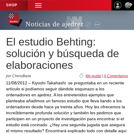
SHOP
TOGGLE
NAVIGATION
Noticias de ajedrez
El estudio Behting:
solución y búsqueda de
elaboraciones
por ChessBase
Me gusta!
|
0 Comentarios
11/08/2012 – Kiyoshi Takahashi se preguntaba en un reciente
artículo si podíamos seguir dándole esquinazo a los
ordenadores en ajedrez. A los entretenidos ejemplos que
planteaba añadimos un famoso estudio que lleva liando a los
ordenadores desde hace ya treinta años. Hoy les ofrecemos la
increíblemente profunda solución y también les pedimos que
participen en un proyecto de investigación para encontrar si el
estudio está cocinado. ¿Hay una segunda jugada que asegura
el mismo resultado? Encontrará explicado todo con detalle aquí