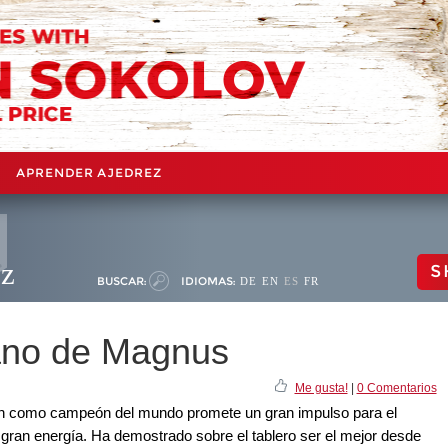
APRENDER AJEDREZ
ez
S
BUSCAR:
IDIOMAS:
DE
EN
ES
FR
mano de Magnus
Me gusta!
|
0 Comentarios
en como campeón del mundo promete un gran impulso para el
a gran energía. Ha demostrado sobre el tablero ser el mejor desde