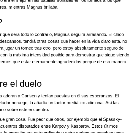
 era el mejor en las batallas frontales en los torneos a los que
res, mientras Magnus brillaba.
?
 que será todo lo contrario, Magnus seguirá arrasando. El chico
escansos, tendrá otras cosas que hacer en la vida claro está, no
ra jugar un torneo tras otro, pero estoy absolutamente seguro de
 con la máxima intensidad posible para demostrar que sigue siendo
endremos que estar eternamente agradecidos porque de esa manera
re el duelo
s adoran a Carlsen y tenían puestas en él sus esperanzas. El
etador noruego, la añadía un factor mediático adicional. Así las
rio sobre este encuentro.
fue gran cosa. Fue peor que otros, por ejemplo que el Spassky-
encuentros disputados entre Karpov y Kasparov. Estos últimos
, la emoción era extraordinaria y entre ambos se pegaban unas