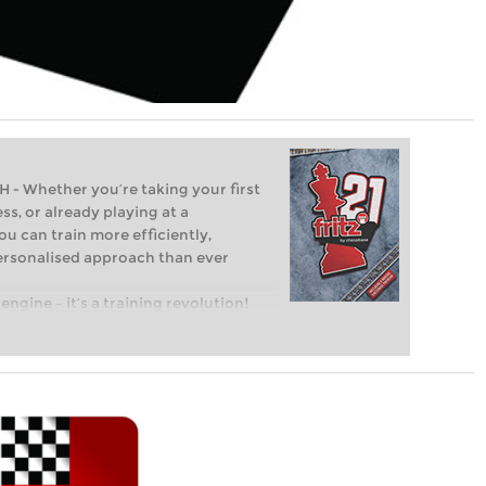
Whether you’re taking your first
ss, or already playing at a
ou can train more efficiently,
personalised approach than ever
engine – it’s a training revolution!
t steps into the world of club chess,
ent level: with FRITZ, you can train
 and with a more personalised