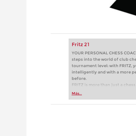
Fritz 21
YOUR PERSONAL CHESS COACH - 
steps into the world of club che
tournament level: with FRITZ, y
intelligently and with a more 
before.
FRITZ is more than just a chess 
Whether you’re taking your firs
Más...
or already playing at a tournam
more efficiently, intelligently
approach than ever before.