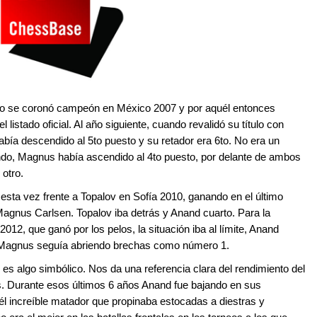
do se coronó campeón en México 2007 y por aquél entonces
istado oficial. Al año siguiente, cuando revalidó su título con
bía descendido al 5to puesto y su retador era 6to. No era un
ndo, Magnus había ascendido al 4to puesto, por delante de ambos
 otro.
esta vez frente a Topalov en Sofía 2010, ganando en el último
Magnus Carlsen. Topalov iba detrás y Anand cuarto. Para la
12, que ganó por los pelos, la situación iba al límite, Anand
s Magnus seguía abriendo brechas como número 1.
es algo simbólico. Nos da una referencia clara del rendimiento del
s. Durante esos últimos 6 años Anand fue bajando en sus
l increíble matador que propinaba estocadas a diestras y