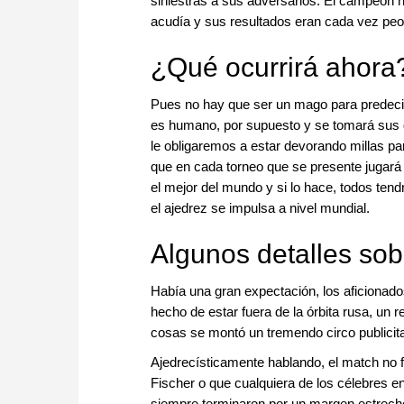
siniestras a sus adversarios. El campeón no
acudía y sus resultados eran cada vez peo
¿Qué ocurrirá ahora
Pues no hay que ser un mago para predecir
es humano, por supuesto y se tomará sus d
le obligaremos a estar devorando millas pa
que en cada torneo que se presente jugará
el mejor del mundo y si lo hace, todos t
el ajedrez se impulsa a nivel mundial.
Algunos detalles sob
Había una gran expectación, los aficionado
hecho de estar fuera de la órbita rusa, un r
cosas se montó un tremendo circo publicita
Ajedrecísticamente hablando, el match no 
Fischer o que cualquiera de los célebres 
siempre terminaron por un margen estrecho