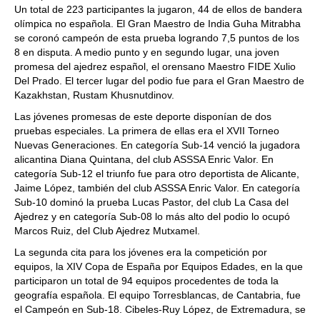
Un total de 223 participantes la jugaron, 44 de ellos de bandera
olímpica no española. El Gran Maestro de India Guha Mitrabha
se coronó campeón de esta prueba logrando 7,5 puntos de los
8 en disputa. A medio punto y en segundo lugar, una joven
promesa del ajedrez español, el orensano Maestro FIDE Xulio
Del Prado. El tercer lugar del podio fue para el Gran Maestro de
Kazakhstan, Rustam Khusnutdinov.
Las jóvenes promesas de este deporte disponían de dos
pruebas especiales. La primera de ellas era el XVII Torneo
Nuevas Generaciones. En categoría Sub-14 venció la jugadora
alicantina Diana Quintana, del club ASSSA Enric Valor. En
categoría Sub-12 el triunfo fue para otro deportista de Alicante,
Jaime López, también del club ASSSA Enric Valor. En categoría
Sub-10 dominó la prueba Lucas Pastor, del club La Casa del
Ajedrez y en categoría Sub-08 lo más alto del podio lo ocupó
Marcos Ruiz, del Club Ajedrez Mutxamel.
La segunda cita para los jóvenes era la competición por
equipos, la XIV Copa de España por Equipos Edades, en la que
participaron un total de 94 equipos procedentes de toda la
geografía española. El equipo Torresblancas, de Cantabria, fue
el Campeón en Sub-18. Cibeles-Ruy López, de Extremadura, se