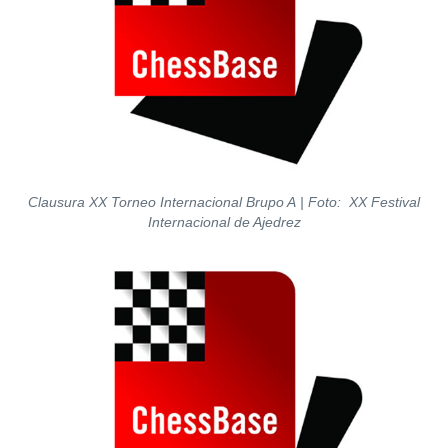
Clausura XX Torneo Internacional Brupo A | Foto: XX Festival
Internacional de Ajedrez