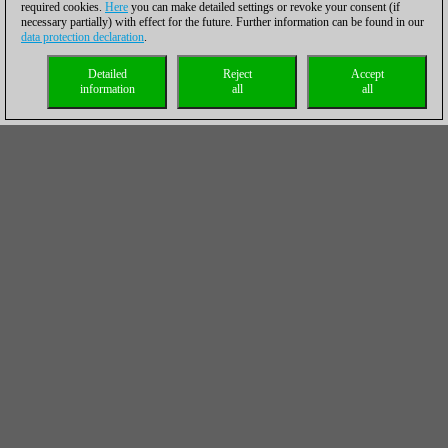
required cookies.
Here
you can make detailed settings or revoke your consent (if
necessary partially) with effect for the future. Further information can be found in our
data protection declaration
.
Detailed
Reject
Accept
information
all
all