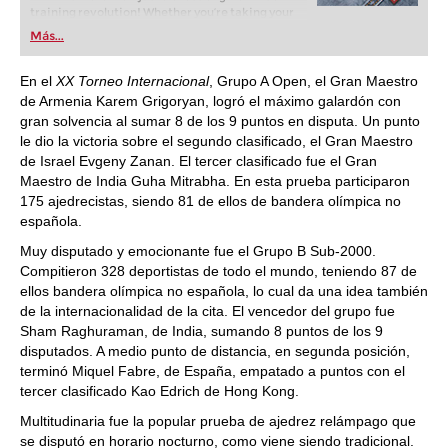
training revolution! Whether you’re taking your
first steps into the world of club chess, or already
Más...
playing at a tournament level: with FRITZ, you can
train more efficiently, intelligently and with a
more personalised approach than ever before.
En el
XX Torneo Internacional
, Grupo A Open, el Gran Maestro
de Armenia Karem Grigoryan, logró el máximo galardón con
gran solvencia al sumar 8 de los 9 puntos en disputa. Un punto
le dio la victoria sobre el segundo clasificado, el Gran Maestro
de Israel Evgeny Zanan. El tercer clasificado fue el Gran
Maestro de India Guha Mitrabha. En esta prueba participaron
175 ajedrecistas, siendo 81 de ellos de bandera olímpica no
española.
Muy disputado y emocionante fue el Grupo B Sub-2000.
Compitieron 328 deportistas de todo el mundo, teniendo 87 de
ellos bandera olímpica no española, lo cual da una idea también
de la internacionalidad de la cita. El vencedor del grupo fue
Sham Raghuraman, de India, sumando 8 puntos de los 9
disputados. A medio punto de distancia, en segunda posición,
terminó Miquel Fabre, de España, empatado a puntos con el
tercer clasificado Kao Edrich de Hong Kong.
Multitudinaria fue la popular prueba de ajedrez relámpago que
se disputó en horario nocturno, como viene siendo tradicional.