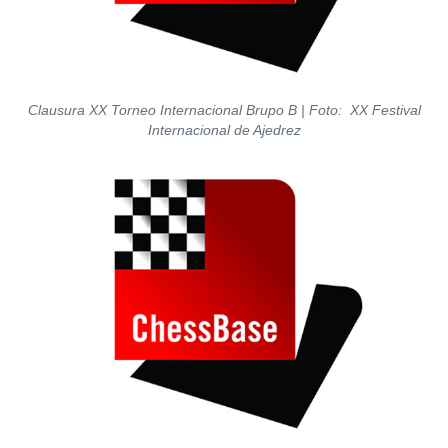
Clausura XX Torneo Internacional Brupo B | Foto: XX Festival
Internacional de Ajedrez