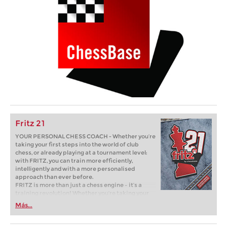
Fritz 21
YOUR PERSONAL CHESS COACH - Whether you’re
taking your first steps into the world of club
chess, or already playing at a tournament level:
with FRITZ, you can train more efficiently,
intelligently and with a more personalised
approach than ever before.
FRITZ is more than just a chess engine – it’s a
training revolution! Whether you’re taking your
first steps into the world of club chess, or already
Más...
playing at a tournament level: with FRITZ, you can
train more efficiently, intelligently and with a
more personalised approach than ever before.