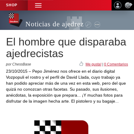
SHOP
TOGGLE
NAVIGATION
Noticias de ajedrez
El hombre que disparaba
ajedrecistas
por ChessBase
Me gusta!
|
0 Comentarios
23/10/2015 – Pepo Jiménez nos ofrece en el diario digital
Vozpopuli el rostro y el perfil de David Llada, cuyo trabajo ya
han podido apreciar más de una vez en esta web, pero del que
quizá no conozcan otras facetas. Su pasado, sus ilusiones,
anécdotas, la exposición que prepara... ¡Y muchas fotos para
disfrutar de la imagen hecha arte. El pistolero y su bagaje...