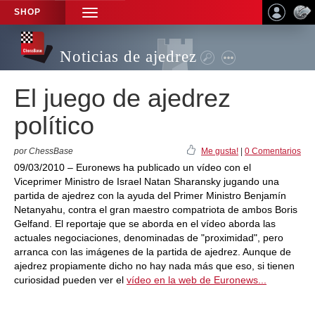
SHOP
TOGGLE
NAVIGATION
Noticias de ajedrez
El juego de ajedrez
político
por ChessBase
Me gusta!
|
0 Comentarios
09/03/2010 – Euronews ha publicado un vídeo con el
Viceprimer Ministro de Israel Natan Sharansky jugando una
partida de ajedrez con la ayuda del Primer Ministro Benjamín
Netanyahu, contra el gran maestro compatriota de ambos Boris
Gelfand. El reportaje que se aborda en el vídeo aborda las
actuales negociaciones, denominadas de "proximidad", pero
arranca con las imágenes de la partida de ajedrez. Aunque de
ajedrez propiamente dicho no hay nada más que eso, si tienen
curiosidad pueden ver el
vídeo en la web de Euronews...