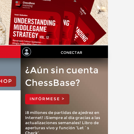
CONECTAR
¿Aún sin cuenta
ChessBase?
HOP
INFÓRMESE >
¡8 millones de partidas de ajedrez en
Internet! ¡Siempre al día gracias a las
actualizaciones semanales! Libro de
aperturas vivo y función “Let´s
Check”.