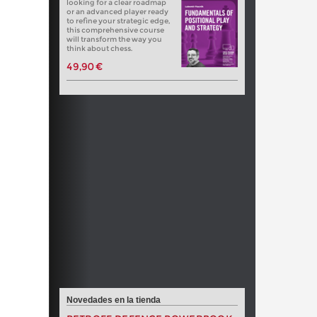
looking for a clear roadmap
or an advanced player ready
to refine your strategic edge,
this comprehensive course
will transform the way you
think about chess.
49,90 €
Novedades en la tienda