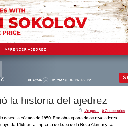
APRENDER AJEDREZ
ez
S
BUSCAR:
IDIOMAS:
DE
EN
ES
FR
ó la historia del ajedrez
Me gusta!
|
0 Comentarios
do desde la década de 1950. Esa obra aporta datos reveladores
e mayo de 1495 en la imprenta de Lope de la Roca Alemany se