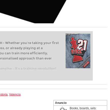
Whether you’re taking your first
ss, or already playing at a
ou can train more efficiently,
personalised approach than ever
engine – it’s a training revolution!
t steps into the world of club chess,
ent level: with FRITZ, you can train
 and with a more personalised
storia
,
Valencia
Anuncio
Books, boards, sets: