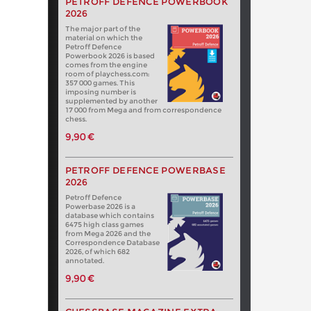
PETROFF DEFENCE POWERBOOK
2026
The major part of the
material on which the
Petroff Defence
Powerbook 2026 is based
comes from the engine
room of playchess.com:
357 000 games. This
imposing number is
supplemented by another
17 000 from Mega and from correspondence
chess.
9,90 €
PETROFF DEFENCE POWERBASE
2026
Petroff Defence
Powerbase 2026 is a
database which contains
6475 high class games
from Mega 2026 and the
Correspondence Database
2026, of which 682
annotated.
9,90 €