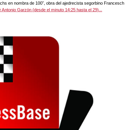
scachs en nombra de 100", obra del ajedrecista segorbino Francesch
 Antonio Garzón (desde el minuto 14:25 hasta el 29)...