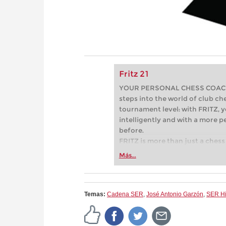
Fritz 21
YOUR PERSONAL CHESS COACH - 
steps into the world of club che
tournament level: with FRITZ, y
intelligently and with a more 
before.
FRITZ is more than just a chess 
Whether you’re taking your firs
Más...
or already playing at a tournam
more efficiently, intelligently
approach than ever before.
Temas:
Cadena SER
,
José Antonio Garzón
,
SER Hi