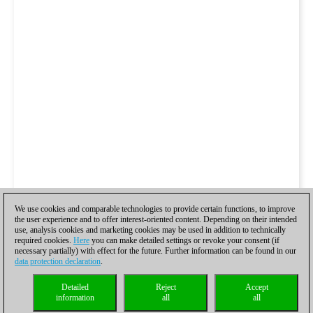
We use cookies and comparable technologies to provide certain functions, to improve
the user experience and to offer interest-oriented content. Depending on their intended
use, analysis cookies and marketing cookies may be used in addition to technically
required cookies.
Here
you can make detailed settings or revoke your consent (if
necessary partially) with effect for the future. Further information can be found in our
data protection declaration
.
Detailed
Reject
Accept
information
all
all