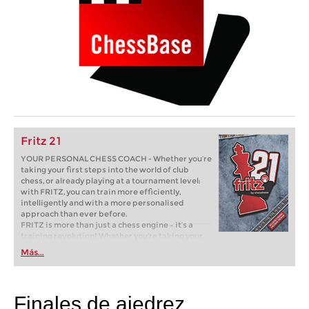
Fritz 21
YOUR PERSONAL CHESS COACH - Whether you’re
taking your first steps into the world of club
chess, or already playing at a tournament level:
with FRITZ, you can train more efficiently,
intelligently and with a more personalised
approach than ever before.
FRITZ is more than just a chess engine – it’s a
training revolution! Whether you’re taking your
first steps into the world of club chess, or already
Más...
playing at a tournament level: with FRITZ, you can
train more efficiently, intelligently and with a
more personalised approach than ever before.
Finales de ajedrez