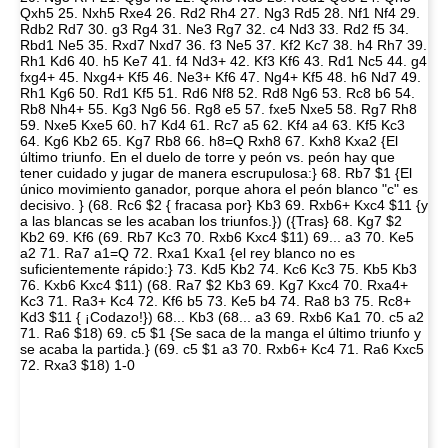
Qxh5 25. Nxh5 Rxe4 26. Rd2 Rh4 27. Ng3 Rd5 28. Nf1 Nf4 29.
Rdb2 Rd7 30. g3 Rg4 31. Ne3 Rg7 32. c4 Nd3 33. Rd2 f5 34.
Rbd1 Ne5 35. Rxd7 Nxd7 36. f3 Ne5 37. Kf2 Kc7 38. h4 Rh7 39.
Rh1 Kd6 40. h5 Ke7 41. f4 Nd3+ 42. Kf3 Kf6 43. Rd1 Nc5 44. g4
fxg4+ 45. Nxg4+ Kf5 46. Ne3+ Kf6 47. Ng4+ Kf5 48. h6 Nd7 49.
Rh1 Kg6 50. Rd1 Kf5 51. Rd6 Nf8 52. Rd8 Ng6 53. Rc8 b6 54.
Rb8 Nh4+ 55. Kg3 Ng6 56. Rg8 e5 57. fxe5 Nxe5 58. Rg7 Rh8
59. Nxe5 Kxe5 60. h7 Kd4 61. Rc7 a5 62. Kf4 a4 63. Kf5 Kc3
64. Kg6 Kb2 65. Kg7 Rb8 66. h8=Q Rxh8 67. Kxh8 Kxa2 {El
último triunfo. En el duelo de torre y peón vs. peón hay que
tener cuidado y jugar de manera escrupulosa:} 68. Rb7 $1 {El
único movimiento ganador, porque ahora el peón blanco "c" es
decisivo. } (68. Rc6 $2 { fracasa por} Kb3 69. Rxb6+ Kxc4 $11 {y
a las blancas se les acaban los triunfos.}) ({Tras} 68. Kg7 $2
Kb2 69. Kf6 (69. Rb7 Kc3 70. Rxb6 Kxc4 $11) 69... a3 70. Ke5
a2 71. Ra7 a1=Q 72. Rxa1 Kxa1 {el rey blanco no es
suficientemente rápido:} 73. Kd5 Kb2 74. Kc6 Kc3 75. Kb5 Kb3
76. Kxb6 Kxc4 $11) (68. Ra7 $2 Kb3 69. Kg7 Kxc4 70. Rxa4+
Kc3 71. Ra3+ Kc4 72. Kf6 b5 73. Ke5 b4 74. Ra8 b3 75. Rc8+
Kd3 $11 { ¡Codazo!}) 68... Kb3 (68... a3 69. Rxb6 Ka1 70. c5 a2
71. Ra6 $18) 69. c5 $1 {Se saca de la manga el último triunfo y
se acaba la partida.} (69. c5 $1 a3 70. Rxb6+ Kc4 71. Ra6 Kxc5
72. Rxa3 $18) 1-0