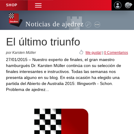
SHOP
TOGGLE
NAVIGATION
Noticias de ajedrez
El último triunfo
por Karsten Müller
Me gusta!
|
0 Comentarios
27/01/2015 – Nuestro experto de finales, el gran maestro
hamburgués Dr. Karsten Müller continúa con su selección de
finales interesantes e instructivos. Todas las semanas nos
presenta alguno en su blog. En esta ocasión ha elegido una
partida del Abierto de Australia 2015: Illingworth - Schon.
Problema de ajedrez...