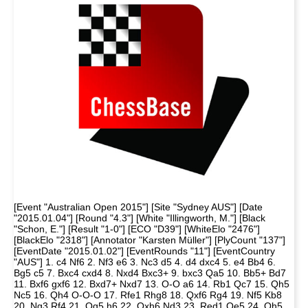
[Event "Australian Open 2015"] [Site "Sydney AUS"] [Date
"2015.01.04"] [Round "4.3"] [White "Illingworth, M."] [Black
"Schon, E."] [Result "1-0"] [ECO "D39"] [WhiteElo "2476"]
[BlackElo "2318"] [Annotator "Karsten Müller"] [PlyCount "137"]
[EventDate "2015.01.02"] [EventRounds "11"] [EventCountry
"AUS"] 1. c4 Nf6 2. Nf3 e6 3. Nc3 d5 4. d4 dxc4 5. e4 Bb4 6.
Bg5 c5 7. Bxc4 cxd4 8. Nxd4 Bxc3+ 9. bxc3 Qa5 10. Bb5+ Bd7
11. Bxf6 gxf6 12. Bxd7+ Nxd7 13. O-O a6 14. Rb1 Qc7 15. Qh5
Nc5 16. Qh4 O-O-O 17. Rfe1 Rhg8 18. Qxf6 Rg4 19. Nf5 Kb8
20. Ng3 Rf4 21. Qg5 h6 22. Qxh6 Nd3 23. Red1 Qe5 24. Qh5