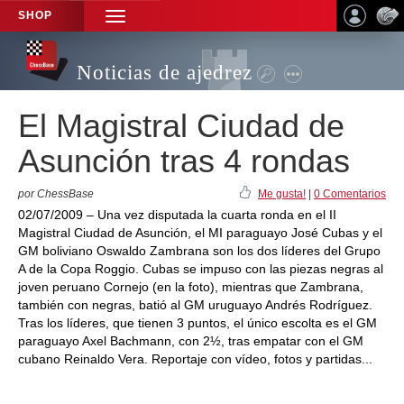
SHOP
TOGGLE
NAVIGATION
Noticias de ajedrez
El Magistral Ciudad de
Asunción tras 4 rondas
por ChessBase
Me gusta!
|
0 Comentarios
02/07/2009 – Una vez disputada la cuarta ronda en el II
Magistral Ciudad de Asunción, el MI paraguayo José Cubas y el
GM boliviano Oswaldo Zambrana son los dos líderes del Grupo
A de la Copa Roggio. Cubas se impuso con las piezas negras al
joven peruano Cornejo (en la foto), mientras que Zambrana,
también con negras, batió al GM uruguayo Andrés Rodríguez.
Tras los líderes, que tienen 3 puntos, el único escolta es el GM
paraguayo Axel Bachmann, con 2½, tras empatar con el GM
cubano Reinaldo Vera. Reportaje con vídeo, fotos y partidas...