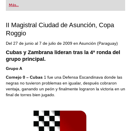
first steps into the world of club chess, or already
Más...
playing at a tournament level: with FRITZ, you can
train more efficiently, intelligently and with a
more personalised approach than ever before.
II Magistral Ciudad de Asunción, Copa
Roggio
Del 27 de junio al 7 de julio de 2009 en Asunción (Paraguay)
Cubas y Zambrana lideran tras la 4ª ronda del
grupo principal.
Grupo A
Cornejo 0 – Cubas
1 fue una Defensa Escandinava donde las
negras no tuvieron problemas en igualar, después cobraron
ventaja, ganando un peón y finalmente lograron la victoria en un
final de torres bien jugado.